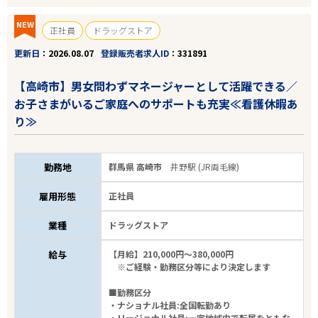
NEW
正社員
ドラッグストア
更新日
2026.08.07
登録販売者求人ID
331891
【高崎市】男女問わずマネージャーとして活躍できる／
お子さまがいるご家庭へのサポートも充実≪看護休暇あ
り≫
勤務地
群馬県 高崎市
井野駅 (JR両毛線)
雇用形態
正社員
業種
ドラッグストア
給与
【月給】210,000円～380,000円
※ご経験・勤務区分等により決定します
■勤務区分
・ナショナル社員:全国転勤あり
・リージョナル社員:一定地域内で転居をともな