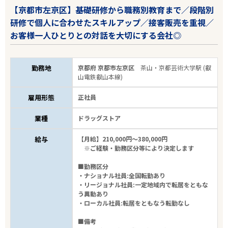
【京都市左京区】基礎研修から職務別教育まで／段階別
研修で個人に合わせたスキルアップ／接客販売を重視／
お客様一人ひとりとの対話を大切にする会社◎
勤務地
京都府 京都市左京区
茶山・京都芸術大学駅 (叡
山電鉄叡山本線)
雇用形態
正社員
業種
ドラッグストア
給与
【月給】210,000円～380,000円
※ご経験・勤務区分等により決定します
■勤務区分
・ナショナル社員:全国転勤あり
・リージョナル社員:一定地域内で転居をともな
う異動あり
・ローカル社員:転居をともなう転勤なし
■備考