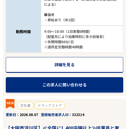
による）
■備考
・昇給あり（年1回）
勤務時間
9:00～18:00（1日実働8時間）
（配属先により始業時刻に多少前後有）
※休憩時間60分/日
※週所定労働時間40時間
詳細を見る
この求人に問い合わせる
NEW
正社員
ドラッグストア
更新日
2026.08.07
登録販売者求人ID
332314
【大阪市淀川区】≪全国に1,400店舗以上≫従業員と家