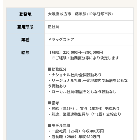
勤務地
大阪府 枚方市
藤阪駅 (JR学研都市線)
雇用形態
正社員
業種
ドラッグストア
給与
【月給】210,000円～380,000円
※ご経験・勤務区分等により決定します
■勤務区分
・ナショナル社員:全国転勤あり
・リージョナル社員:一定地域内で転居をともな
う異動あり
・ローカル社員:転居をともなう転勤なし
■備考
・昇給（年1回）、賞与（年2回）支給あり
・別途、業績連動型賞与（年1回）支給あり
■モデル年収
・一般社員（26歳）年収400万円
・店長職（29歳）年収480万円