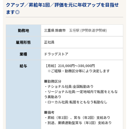
クアップ／昇給年1回／評価を元に年収アップを目指せ
ます◎
勤務地
三重県 鈴鹿市
玉垣駅 (伊勢鉄道伊勢線)
雇用形態
正社員
業種
ドラッグストア
給与
【月給】210,000円～380,000円
※ご経験・勤務区分等により決定します
■勤務区分
・ナショナル社員:全国転勤あり
・リージョナル社員:一定地域内で転居をともな
う異動あり
・ローカル社員:転居をともなう転勤なし
■備考
・昇給（年1回）、賞与（年2回）支給あり
・別途、業績連動型賞与（年1回）支給あり