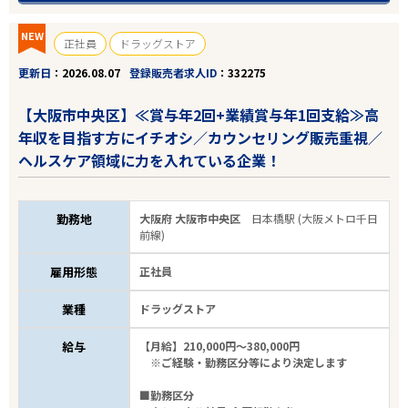
NEW
正社員
ドラッグストア
更新日
2026.08.07
登録販売者求人ID
332275
【大阪市中央区】≪賞与年2回+業績賞与年1回支給≫高
年収を目指す方にイチオシ／カウンセリング販売重視／
ヘルスケア領域に力を入れている企業！
勤務地
大阪府 大阪市中央区
日本橋駅 (大阪メトロ千日
前線)
雇用形態
正社員
業種
ドラッグストア
給与
【月給】210,000円～380,000円
※ご経験・勤務区分等により決定します
■勤務区分