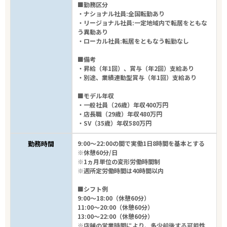
■勤務区分
・ナショナル社員:全国転勤あり
・リージョナル社員:一定地域内で転居をともな
う異動あり
・ローカル社員:転居をともなう転勤なし
■備考
・昇給（年1回）、賞与（年2回）支給あり
・別途、業績連動型賞与（年1回）支給あり
■モデル年収
・一般社員（26歳）年収400万円
・店長職（29歳）年収480万円
・SV（35歳）年収580万円
勤務時間
9:00～22:00の間で実働1日8時間を基本とする
※休憩60分/日
※1ヵ月単位の変形労働時間制
※週所定労働時間は40時間以内
■シフト例
9:00～18:00（休憩60分）
11:00～20:00（休憩60分）
13:00～22:00（休憩60分）
※店舗の営業時間により、多少前後する可能性