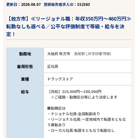
更新日
2026.08.07
登録販売者求人ID
332363
【枚方市】≪リージョナル職：年収350万円～460万円≫
転勤なしも選べる／公平な評価制度で等級・給与を決
定！
勤務地
大阪府 枚方市
長尾駅 (JR学研都市線)
雇用形態
正社員
業種
ドラッグストア
給与
【月給】210,000円～380,000円
※ご経験・勤務区分等により決定します
■勤務区分
・ナショナル社員:全国転勤あり
・リージョナル社員:一定地域内で転居をともな
う異動あり
・ローカル社員:転居をともなう転勤なし