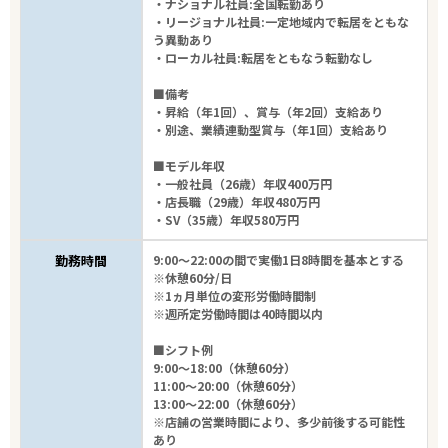
・ナショナル社員:全国転勤あり
・リージョナル社員:一定地域内で転居をともな
う異動あり
・ローカル社員:転居をともなう転勤なし
■備考
・昇給（年1回）、賞与（年2回）支給あり
・別途、業績連動型賞与（年1回）支給あり
■モデル年収
・一般社員（26歳）年収400万円
・店長職（29歳）年収480万円
・SV（35歳）年収580万円
勤務時間
9:00～22:00の間で実働1日8時間を基本とする
※休憩60分/日
※1ヵ月単位の変形労働時間制
※週所定労働時間は40時間以内
■シフト例
9:00～18:00（休憩60分）
11:00～20:00（休憩60分）
13:00～22:00（休憩60分）
※店舗の営業時間により、多少前後する可能性
あり