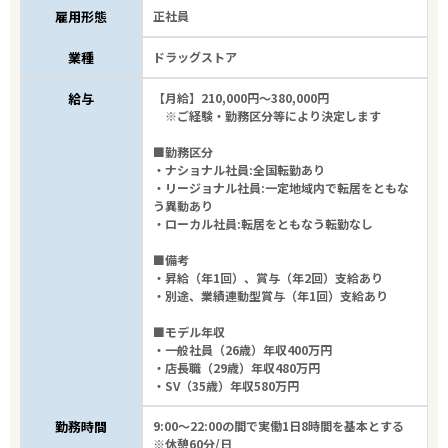
雇用形態
正社員
業種
ドラッグストア
給与
【月給】210,000円～380,000円
※ご経験・勤務区分等により決定します
■勤務区分
・ナショナル社員:全国転勤あり
・リージョナル社員:一定地域内で転居をともな
う異動あり
・ローカル社員:転居をともなう転勤なし
■備考
・昇給（年1回）、賞与（年2回）支給あり
・別途、業績連動型賞与（年1回）支給あり
■モデル年収
・一般社員（26歳）年収400万円
・店長職（29歳）年収480万円
・SV（35歳）年収580万円
勤務時間
9:00～22:00の間で実働1日8時間を基本とする
※休憩60分/日