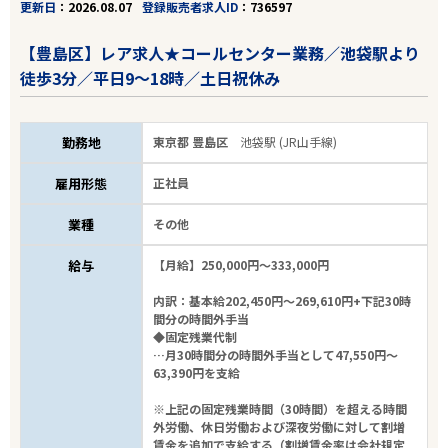
更新日
2026.08.07
登録販売者求人ID
736597
【豊島区】レア求人★コールセンター業務／池袋駅より
徒歩3分／平日9～18時／土日祝休み
勤務地
東京都 豊島区
池袋駅 (JR山手線)
雇用形態
正社員
業種
その他
給与
【月給】250,000円～333,000円
内訳：基本給202,450円～269,610円+下記30時
間分の時間外手当
◆固定残業代制
…月30時間分の時間外手当として47,550円～
63,390円を支給
※上記の固定残業時間（30時間）を超える時間
外労働、休日労働および深夜労働に対して割増
賃金を追加で支給する（割増賃金率は会社規定