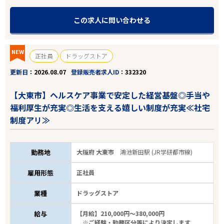
この求人に問い合わせる
NEW
正社員
ドラッグストア
更新日
2026.08.07
登録販売者求人ID
332320
【大東市】ヘルスケア事業で安定した経営基盤◎手当や
福利厚生が充実◎生活を支える嬉しい制度が充実≪社宅
制度アリ≫
勤務地
大阪府 大東市
鴻池新田駅 (JR学研都市線)
雇用形態
正社員
業種
ドラッグストア
給与
【月給】210,000円～380,000円
※ご経験・勤務区分等により決定します