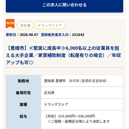
この求人に問い合わせる
NEW
正社員
ドラッグストア
更新日
2026.08.07
登録販売者求人ID
331642
【豊橋市】≪堅実に成長中≫6,000名以上の従業員を抱
える大手企業／家賃補助制度（転居有りの場合）／年収
アップも可◎
勤務地
愛知県 豊橋市
南栄駅 (豊橋鉄道渥美線)
雇用形態
正社員
業種
ドラッグストア
給与
【月給】210,000円～380,000円
※ご経験・勤務区分等により決定します