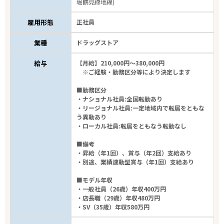
堀鶴見緑地線)
2,445
件
から検索する
雇用形態
正社員
業種
ドラッグストア
給与
【月給】210,000円～380,000円
※ご経験・勤務区分等により決定します
■勤務区分
・ナショナル社員:全国転勤あり
・リージョナル社員:一定地域内で転居をともな
う異動あり
・ローカル社員:転居をともなう転勤なし
■備考
・昇給（年1回）、賞与（年2回）支給あり
・別途、業績連動型賞与（年1回）支給あり
■モデル年収
・一般社員（26歳）年収400万円
・店長職（29歳）年収480万円
・SV（35歳）年収580万円