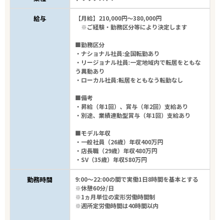
給与
【月給】210,000円～380,000円
※ご経験・勤務区分等により決定します
■勤務区分
・ナショナル社員:全国転勤あり
・リージョナル社員:一定地域内で転居をともな
う異動あり
・ローカル社員:転居をともなう転勤なし
■備考
・昇給（年1回）、賞与（年2回）支給あり
・別途、業績連動型賞与（年1回）支給あり
■モデル年収
・一般社員（26歳）年収400万円
・店長職（29歳）年収480万円
・SV（35歳）年収580万円
勤務時間
9:00～22:00の間で実働1日8時間を基本とする
※休憩60分/日
※1ヵ月単位の変形労働時間制
※週所定労働時間は40時間以内