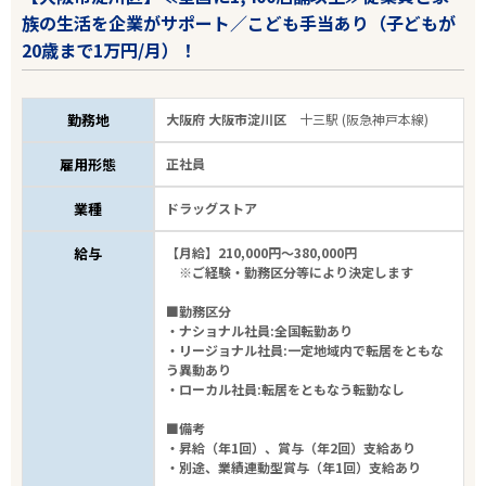
族の生活を企業がサポート／こども手当あり（子どもが
20歳まで1万円/月）！
勤務地
大阪府 大阪市淀川区
十三駅 (阪急神戸本線)
雇用形態
正社員
業種
ドラッグストア
給与
【月給】210,000円～380,000円
※ご経験・勤務区分等により決定します
■勤務区分
・ナショナル社員:全国転勤あり
・リージョナル社員:一定地域内で転居をともな
う異動あり
・ローカル社員:転居をともなう転勤なし
■備考
・昇給（年1回）、賞与（年2回）支給あり
・別途、業績連動型賞与（年1回）支給あり