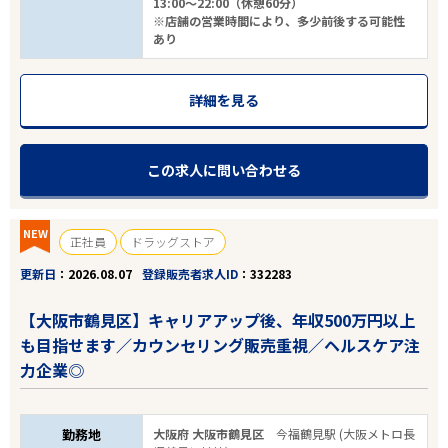
13:00～22:00（休憩60分）
※店舗の営業時間により、多少前後する可能性
エリアで探す
駅から探す
あり
詳細を見る
都道府県を選ぶ
市区町村を選ぶ
この求人に問い合わせる
業種
NEW
正社員
ドラッグストア
雇用形態
更新日
2026.08.07
登録販売者求人ID
332283
残業ほぼなし
【大阪市鶴見区】キャリアアップ後、年収500万円以上
も目指せます／カウンセリング販売重視／ヘルスケア注
フリーワード
力企業◎
勤務地
大阪府 大阪市鶴見区
今福鶴見駅 (大阪メトロ長