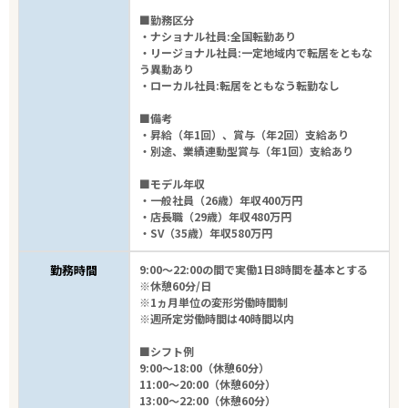
■勤務区分
・ナショナル社員:全国転勤あり
・リージョナル社員:一定地域内で転居をともな
う異動あり
・ローカル社員:転居をともなう転勤なし
■備考
・昇給（年1回）、賞与（年2回）支給あり
・別途、業績連動型賞与（年1回）支給あり
■モデル年収
・一般社員（26歳）年収400万円
・店長職（29歳）年収480万円
・SV（35歳）年収580万円
勤務時間
9:00～22:00の間で実働1日8時間を基本とする
※休憩60分/日
※1ヵ月単位の変形労働時間制
※週所定労働時間は40時間以内
■シフト例
9:00～18:00（休憩60分）
11:00～20:00（休憩60分）
13:00～22:00（休憩60分）