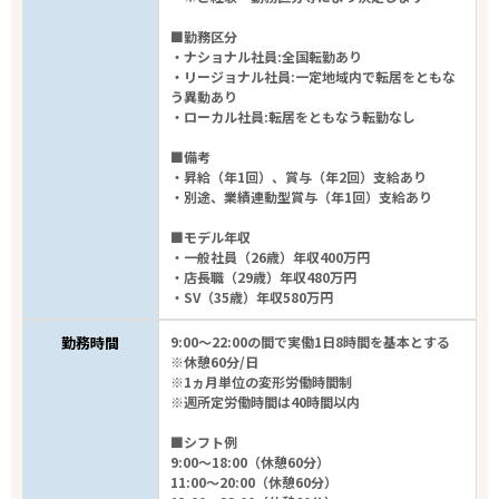
■勤務区分
・ナショナル社員:全国転勤あり
・リージョナル社員:一定地域内で転居をともな
う異動あり
・ローカル社員:転居をともなう転勤なし
■備考
・昇給（年1回）、賞与（年2回）支給あり
・別途、業績連動型賞与（年1回）支給あり
■モデル年収
・一般社員（26歳）年収400万円
・店長職（29歳）年収480万円
・SV（35歳）年収580万円
勤務時間
9:00～22:00の間で実働1日8時間を基本とする
※休憩60分/日
※1ヵ月単位の変形労働時間制
※週所定労働時間は40時間以内
■シフト例
9:00～18:00（休憩60分）
11:00～20:00（休憩60分）