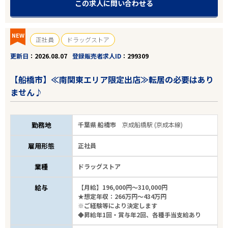
この求人に問い合わせる
NEW
正社員
ドラッグストア
更新日
2026.08.07
登録販売者求人ID
299309
【船橋市】≪南関東エリア限定出店≫転居の必要はあり
ません♪
勤務地
千葉県 船橋市
京成船橋駅 (京成本線)
雇用形態
正社員
業種
ドラッグストア
給与
【月給】196,000円～310,000円
★想定年収：266万円～434万円
※ご経験等により決定します
◆昇給年1回・賞与年2回、各種手当支給あり