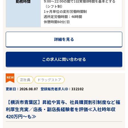
勤務時間
9:00～22:00の間で1日実働8時間を基本とする
（シフト制）
1ヶ月単位の変形労働時間制
週所定労働時間：40時間
休憩時間60分/日
詳細を見る
この求人に問い合わせる
NEW
正社員
ドラッグストア
更新日
2026.08.07
登録販売者求人ID
332102
【横浜市青葉区】昇給や賞与、社員購買割引制度など福
利厚生充実／店長・副店長経験者を評価≪入社時年収
420万円～も≫