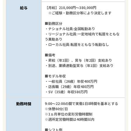
給与
【月給】210,000円～380,000円
※ご経験・勤務区分等により決定します
■勤務区分
・ナショナル社員:全国転勤あり
・リージョナル社員:一定地域内で転居をともな
う異動あり
・ローカル社員:転居をともなう転勤なし
■備考
・昇給（年1回）、賞与（年2回）支給あり
・別途、業績連動型賞与（年1回）支給あり
■モデル年収
・一般社員（26歳）年収400万円
・店長職（29歳）年収480万円
・SV（35歳）年収580万円
勤務時間
9:00～22:00の間で実働1日8時間を基本とする
※休憩60分/日
※1ヵ月単位の変形労働時間制
※週所定労働時間は40時間以内
■シフト例