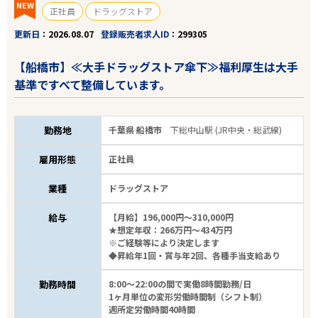
NEW
正社員
ドラッグストア
更新日
2026.08.07
登録販売者求人ID
299305
【船橋市】≪大手ドラッグストア傘下≫福利厚生は大手
基準ですべて整備しています。
勤務地
千葉県 船橋市
下総中山駅 (JR中央・総武線)
雇用形態
正社員
業種
ドラッグストア
給与
【月給】196,000円～310,000円
★想定年収：266万円～434万円
※ご経験等により決定します
◆昇給年1回・賞与年2回、各種手当支給あり
勤務時間
8:00～22:00の間で実働8時間勤務/日
1ヶ月単位の変形労働時間制（シフト制）
週所定労働時間40時間