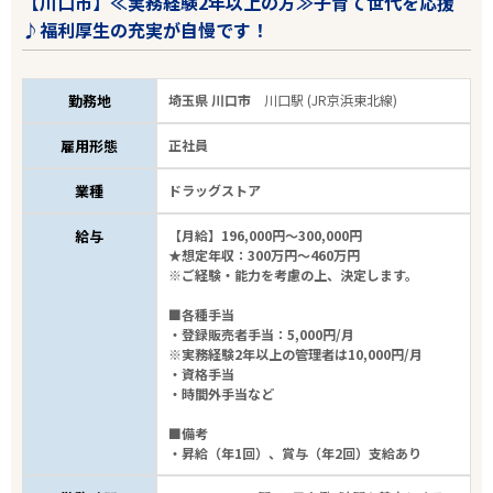
【川口市】≪実務経験2年以上の方≫子育て世代を応援
♪福利厚生の充実が自慢です！
勤務地
埼玉県 川口市
川口駅 (JR京浜東北線)
雇用形態
正社員
業種
ドラッグストア
給与
【月給】196,000円～300,000円
★想定年収：300万円～460万円
※ご経験・能力を考慮の上、決定します。
■各種手当
・登録販売者手当：5,000円/月
※実務経験2年以上の管理者は10,000円/月
・資格手当
・時間外手当など
■備考
・昇給（年1回）、賞与（年2回）支給あり