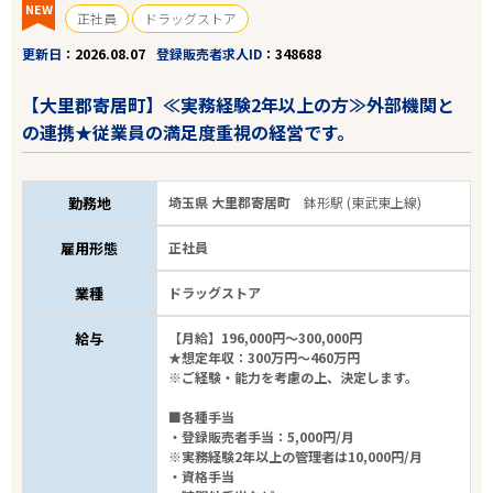
NEW
正社員
ドラッグストア
更新日
2026.08.07
登録販売者求人ID
348688
【大里郡寄居町】≪実務経験2年以上の方≫外部機関と
の連携★従業員の満足度重視の経営です。
勤務地
埼玉県 大里郡寄居町
鉢形駅 (東武東上線)
雇用形態
正社員
業種
ドラッグストア
給与
【月給】196,000円～300,000円
★想定年収：300万円～460万円
※ご経験・能力を考慮の上、決定します。
■各種手当
・登録販売者手当：5,000円/月
※実務経験2年以上の管理者は10,000円/月
・資格手当