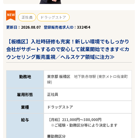
NEW
正社員
ドラッグストア
更新日
2026.08.07
登録販売者求人ID
332454
【板橋区】入社時研修も充実！新しい環境でもしっかり
会社がサポートするので安心して就業開始できます≪カ
ウンセリング販売重視／ヘルスケア領域に注力≫
勤務地
東京都 板橋区
地下鉄赤塚駅 (東京メトロ有楽町
線)
雇用形態
正社員
業種
ドラッグストア
給与
【月給】211,000円～380,000円
※ご経験・勤務区分等により決定します
■勤務区分