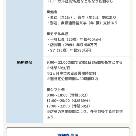
・ローカル社員:転居をともなう転勤なし
■備考
・昇給（年1回）、賞与（年2回）支給あり
・別途、業績連動型賞与（年1回）支給あり
■モデル年収
・一般社員（26歳）年収400万円
・店長職（29歳）年収480万円
・SV（35歳）年収580万円
勤務時間
9:00～22:00の間で実働1日8時間を基本とする
※休憩60分/日
※1ヵ月単位の変形労働時間制
※週所定労働時間は40時間以内
■シフト例
9:00～18:00（休憩60分）
11:00～20:00（休憩60分）
13:00～22:00（休憩60分）
※店舗の営業時間により、多少前後する可能性
あり
詳細を見る