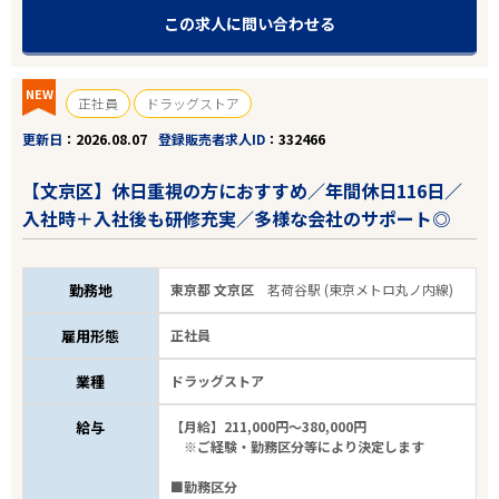
1,592
件
から検索する
この求人に問い合わせる
NEW
正社員
ドラッグストア
更新日
2026.08.07
登録販売者求人ID
332466
【文京区】休日重視の方におすすめ／年間休日116日／
入社時＋入社後も研修充実／多様な会社のサポート◎
勤務地
東京都 文京区
茗荷谷駅 (東京メトロ丸ノ内線)
雇用形態
正社員
業種
ドラッグストア
給与
【月給】211,000円～380,000円
※ご経験・勤務区分等により決定します
■勤務区分