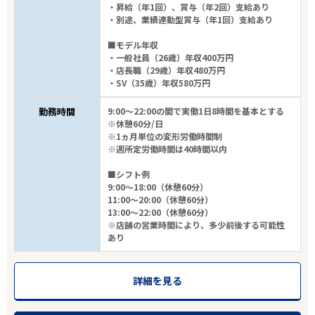
・昇給（年1回）、賞与（年2回）支給あり
・別途、業績連動型賞与（年1回）支給あり
■モデル年収
・一般社員（26歳）年収400万円
・店長職（29歳）年収480万円
・SV（35歳）年収580万円
勤務時間
9:00～22:00の間で実働1日8時間を基本とする
※休憩60分/日
エリアで探す
駅から探す
※1ヵ月単位の変形労働時間制
※週所定労働時間は40時間以内
東京
,
神奈川
,
千葉
,
埼玉
■シフト例
9:00～18:00（休憩60分）
11:00～20:00（休憩60分）
市区町村を選ぶ
13:00～22:00（休憩60分）
※店舗の営業時間により、多少前後する可能性
あり
ドラッグストア
詳細を見る
雇用形態