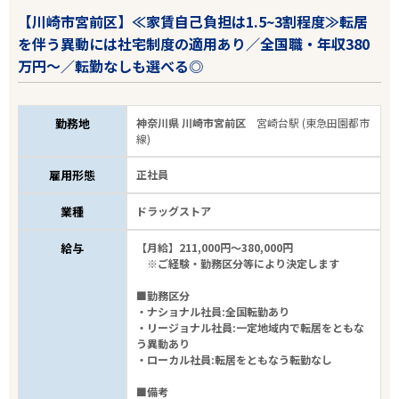
【川崎市宮前区】≪家賃自己負担は1.5~3割程度≫転居
を伴う異動には社宅制度の適用あり／全国職・年収380
万円～／転勤なしも選べる◎
勤務地
神奈川県 川崎市宮前区
宮崎台駅 (東急田園都市
線)
雇用形態
正社員
業種
ドラッグストア
給与
【月給】211,000円～380,000円
※ご経験・勤務区分等により決定します
■勤務区分
・ナショナル社員:全国転勤あり
・リージョナル社員:一定地域内で転居をともな
う異動あり
・ローカル社員:転居をともなう転勤なし
■備考