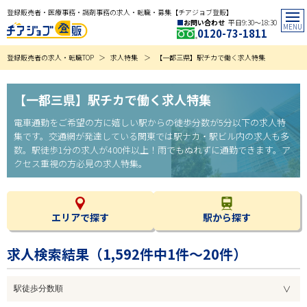
登録販売者・医療事務・調剤事務の求人・転職・募集【チアジョブ登販】
お問い合わせ
平日9:30〜18:30
0120-73-1811
登録販売者の求人・転職TOP
求人特集
【一都三県】駅チカで働く求人特集
【一都三県】駅チカで働く求人特集
電車通勤をご希望の方に嬉しい駅からの徒歩分数が5分以下の求人特
集です。交通網が発達している関東では駅ナカ・駅ビル内の求人も多
数。駅徒歩1分の求人が400件以上！雨でもぬれずに通勤できます。ア
クセス重視の方必見の求人特集。
エリアで探す
駅から探す
求人検索結果（
1,592
件中1件～20件）