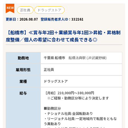
NEW
正社員
ドラッグストア
更新日
2026.08.07
登録販売者求人ID
332161
【船橋市】≪賞与年2回＋業績賞与年1回≫昇給・昇格制
度整備／個人の希望に合わせて成長できる◎
勤務地
千葉県 船橋市
船橋法典駅 (JR武蔵野線)
雇用形態
正社員
業種
ドラッグストア
給与
【月給】210,000円～380,000円
※ご経験・勤務区分等により決定します
■勤務区分
・ナショナル社員:全国転勤あり
・リージョナル社員:一定地域内で転居をともな
う異動あり