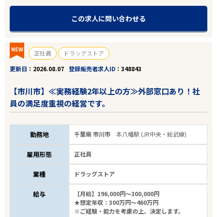
この求人に問い合わせる
NEW
正社員
ドラッグストア
更新日
2026.08.07
登録販売者求人ID
348843
【市川市】≪実務経験2年以上の方≫外部窓口あり！社
員の満足度重視の経営です。
勤務地
千葉県 市川市
本八幡駅 (JR中央・総武線)
雇用形態
正社員
業種
ドラッグストア
給与
【月給】196,000円～300,000円
★想定年収：300万円～460万円
※ご経験・能力を考慮の上、決定します。