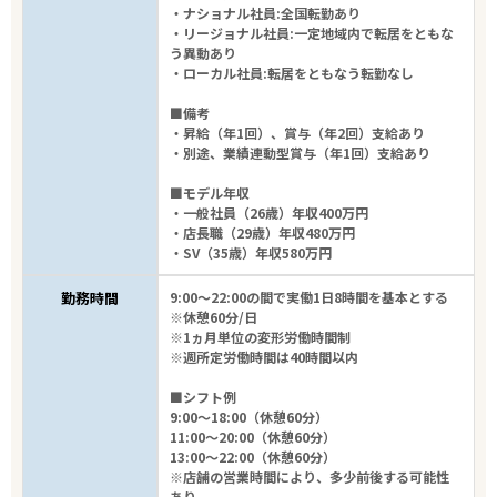
・ナショナル社員:全国転勤あり
・リージョナル社員:一定地域内で転居をともな
う異動あり
・ローカル社員:転居をともなう転勤なし
■備考
・昇給（年1回）、賞与（年2回）支給あり
・別途、業績連動型賞与（年1回）支給あり
■モデル年収
・一般社員（26歳）年収400万円
・店長職（29歳）年収480万円
・SV（35歳）年収580万円
勤務時間
9:00～22:00の間で実働1日8時間を基本とする
※休憩60分/日
※1ヵ月単位の変形労働時間制
※週所定労働時間は40時間以内
■シフト例
9:00～18:00（休憩60分）
11:00～20:00（休憩60分）
13:00～22:00（休憩60分）
※店舗の営業時間により、多少前後する可能性
あり