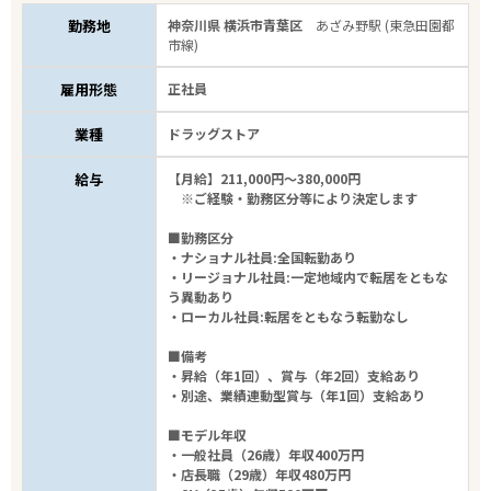
勤務地
神奈川県 横浜市青葉区
あざみ野駅 (東急田園都
市線)
雇用形態
正社員
業種
ドラッグストア
給与
【月給】211,000円～380,000円
※ご経験・勤務区分等により決定します
■勤務区分
・ナショナル社員:全国転勤あり
・リージョナル社員:一定地域内で転居をともな
う異動あり
・ローカル社員:転居をともなう転勤なし
■備考
・昇給（年1回）、賞与（年2回）支給あり
・別途、業績連動型賞与（年1回）支給あり
■モデル年収
・一般社員（26歳）年収400万円
・店長職（29歳）年収480万円