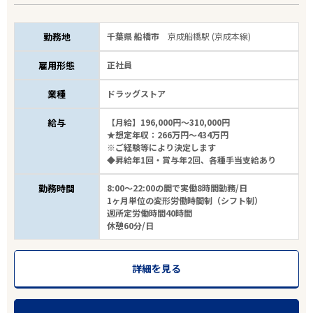
勤務地
千葉県 船橋市
京成船橋駅 (京成本線)
雇用形態
正社員
業種
ドラッグストア
給与
【月給】196,000円～310,000円
★想定年収：266万円～434万円
※ご経験等により決定します
◆昇給年1回・賞与年2回、各種手当支給あり
勤務時間
8:00～22:00の間で実働8時間勤務/日
1ヶ月単位の変形労働時間制（シフト制）
週所定労働時間40時間
休憩60分/日
詳細を見る