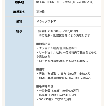
勤務地
埼玉県 川口市
川口元郷駅 (埼玉高速鉄道線)
雇用形態
正社員
業種
ドラッグストア
給与
【月給】210,000円～380,000円
※ご経験・勤務区分等により決定します
■勤務区分
・ナショナル社員:全国転勤あり
・リージョナル社員:一定地域内で転居をともな
う異動あり
・ローカル社員:転居をともなう転勤なし
■備考
・昇給（年1回）、賞与（年2回）支給あり
・別途、業績連動型賞与（年1回）支給あり
■モデル年収
・一般社員（26歳）年収400万円
・店長職（29歳）年収480万円
・SV（35歳）年収580万円