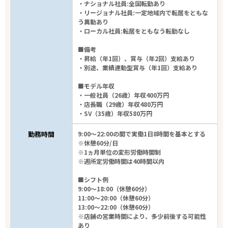
・ナショナル社員:全国転勤あり
・リージョナル社員:一定地域内で転居をともな
う異動あり
・ローカル社員:転居をともなう転勤なし
■備考
・昇給（年1回）、賞与（年2回）支給あり
・別途、業績連動型賞与（年1回）支給あり
■モデル年収
・一般社員（26歳）年収400万円
・店長職（29歳）年収480万円
・SV（35歳）年収580万円
勤務時間
9:00～22:00の間で実働1日8時間を基本とする
※休憩60分/日
※1ヵ月単位の変形労働時間制
※週所定労働時間は40時間以内
■シフト例
9:00～18:00（休憩60分）
11:00～20:00（休憩60分）
13:00～22:00（休憩60分）
※店舗の営業時間により、多少前後する可能性
あり