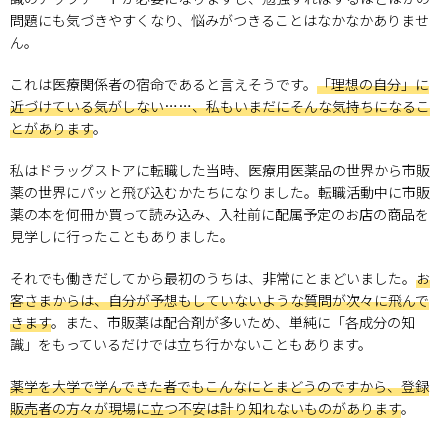
問題にも気づきやすくなり、悩みがつきることはなかなかありませ
ん。
これは医療関係者の宿命であると言えそうです。
「理想の自分」に
近づけている気がしない……、私もいまだにそんな気持ちになるこ
とがあります
。
私はドラッグストアに転職した当時、医療用医薬品の世界から市販
薬の世界にパッと飛び込むかたちになりました。転職活動中に市販
薬の本を何冊か買って読み込み、入社前に配属予定のお店の商品を
見学しに行ったこともありました。
それでも働きだしてから最初のうちは、非常にとまどいました。
お
客さまからは、自分が予想もしていないような質問が次々に飛んで
きます
。また、市販薬は配合剤が多いため、単純に「各成分の知
識」をもっているだけでは立ち行かないこともあります。
薬学を大学で学んできた者でもこんなにとまどうのですから、登録
販売者の方々が現場に立つ不安は計り知れないものがあります
。