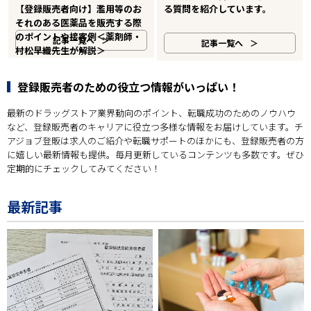
【登録販売者向け】濫用等のお
る質問を紹介しています。
それのある医薬品を販売する際
のポイントや接客例＜薬剤師・
記事一覧へ
記事一覧へ
村松早織先生が解説＞
登録販売者のための役立つ情報がいっぱい！
最新のドラッグストア業界動向のポイント、転職成功のためのノウハウ
など、登録販売者のキャリアに役立つ多様な情報をお届けしています。チ
アジョブ登販は求人のご紹介や転職サポートのほかにも、登録販売者の方
に嬉しい最新情報も提供。毎月更新しているコンテンツも多数です。ぜひ
定期的にチェックしてみてください！
最新記事