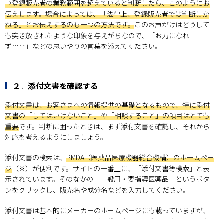
→登録販売者の業務範囲を超えていると判断したら、このようにお
伝えします。場合によっては、「法律上、登録販売者では判断しか
ねる」とお伝えするのも一つの方法です。
このお声がけはどうして
も突き放されたような印象を与えがちなので、「お力になれ
ず……」などの思いやりの言葉を添えてください。
２．添付文書を確認する
添付文書は、お客さまへの情報提供の基礎となるもので、特に添付
文書の「してはいけないこと」や「相談すること」の項目はとても
重要
です。判断に困ったときは、まず添付文書を確認し、それから
対応を考えるようにしましょう。
添付文書の検索は、
PMDA（医薬品医療機器総合機構）のホームペー
ジ
（※）が便利です。サイトの一番上に、「添付文書等検索」と表
示されています。そのなかの「一般用・要指導医薬品」というボタ
ンをクリックし、販売名や成分名などを入力してください。
添付文書は基本的にメーカーのホームページにも載っていますが、