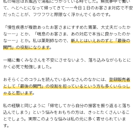
私の場合はお風呂で湯船につかっている時でした。無我夢中で働い
て、へとへとになって帰ってきて……今日１日のお客さま対応で不安
だったことが、フワフワと際限なく浮かんでくるのです。
「慢性疾患が複数あったお客さまにすすめた胃薬、大丈夫だったか
な……」とか、「喘息のお客さま、あの対応で本当に良かったのか
な……」とか。私は薬剤師なので、
新人とはいえおのずと「最後の
関門」の役割になります
。
一緒に働くみなさんを不安にさせないよう、落ち込みながらもとに
かく必死で勉強しました。
おそらくこのコラムを読んでいるみなさんのなかには、
登録販売者
として「最後の関門」の役割を担っているという方も多くいらっし
ゃると思います
。
私の経験と同じように「帰宅してから自分の接客を振り返ると落ち
込んでしまう」という悩みをおもちの方は、きっとたくさんいるこ
とでしょう。実際このような悩みは私の元に多く寄せられていま
す。