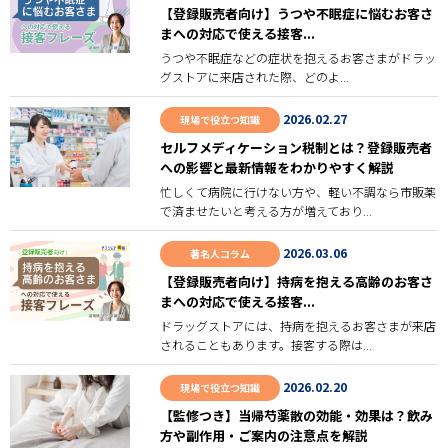
【登録販売者向け】うつや不眠症に悩むお客さ
まへの対応で使える接客...
うつや不眠症などの症状を抱えるお客さまがドラッ
グストアに来店された際、どのよ...
2026.02.27
現場で役立つ知識
セルフメディケーション税制とは？登録販売者
への影響と最新情報をわかりやすく解説
忙しくて病院に行けない方や、軽い不調なら市販薬
で済ませたいと考える方が増えており...
2026.03.06
著名人コラム
【登録販売者向け】持病を抱える高齢のお客さ
まへの対応で使える接客...
ドラッグストアには、持病を抱えるお客さまが来店
されることもあります。接客する際は...
2026.02.20
現場で役立つ知識
【監修つき】当帰芍薬散の効能・効果は？飲み
方や副作用・ご案内の注意点を解説