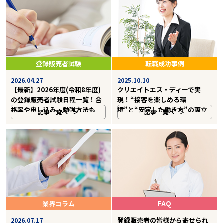
登録販売者試験
転職成功事例
2026.04.27
2025.10.10
【最新】2026年度(令和8年度)
クリエイトエス・ディーで実
の登録販売者試験日程一覧！合
現！“接客を楽しめる環
格率や申し込み・勉強方法も
境”と“安定した働き方”の両立
記事一覧へ
記事一覧へ
業界コラム
FAQ
登録販売者の皆様から寄せられ
2026.07.17