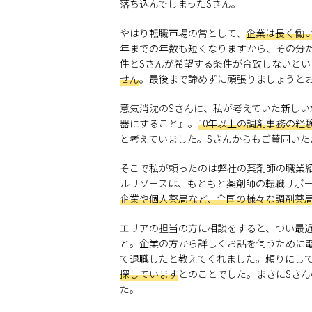
落ち込んでしまったSさん。
やはり転職市場の常として、
企業は長く働
年までの年数も短くなりますから、その分
件とSさんが希望する条件が合致しないとい
せん
。最後まで諦めずに頑張りましょうと
意気消沈のSさんに、私が考えていた新しい
器にすること』。
10年以上の調剤事務の経
と考えていました。Sさんからもご賛同い
そこで私が頼ったのは弊社の薬剤師の職業
ルリソースは、もともと薬剤師の転職サポ
企業や個人薬局など、全国の様々な調剤薬
エリアの担当の方に相談をすると、つい最
と。企業の方から詳しくお話を伺うために
て退職したと教えてくれました。頼りにし
探しています
とのことでした。まさにSさ
た。