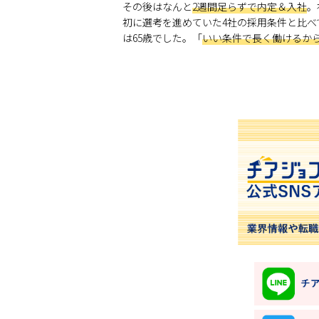
その後はなんと
2週間足らずで内定＆入社
。
初に選考を進めていた4社の採用条件と比
は65歳でした。「
いい条件で長く働けるか