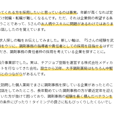
いてくれる方を採用したいと思っているのは事実
。年齢が高くなれば定
だけ就職・転職が難しくなるんです。ただ、それは企業側の希望する条
うことであって、Sさんの
お人柄やスキルに問題があるわけではありま
お話ししたのを覚えています。
求人探しの軸をお伝えしてみました。新しい軸は、『Sさんの経験を武
験をウリに、調剤事務の指導者や責任者としての採用を目指せる
はずだ
ただき、調剤事務の責任者枠の採用を考えている企業を探すことに。
紹介事業部でした。実は、チアジョブ登販を運営する株式会社メディカ
ートを行なってきた会社。
設立から20年、大手調剤薬局はもちろん中堅
局とのつながり
があるんです。
近訪問した個人薬局でまさに調剤事務を探している企業があったとのこ
電話をしてみたところ、長年勤めていた調剤事務の方が最近定年を迎え
ていた方が抜けて困っており、調剤事務の
経験を長く積んだベテランを
んの条件にぴったり！タイミングの良さに私もびっくりしたくらいでし