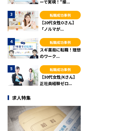
ーで実現！“接...
転職成功事例
【20代女性Oさん】
「ノルマが...
転職成功事例
スギ薬局に転職！理想
のワーク...
転職成功事例
【30代女性/Kさん】
正社員経験ゼロ...
求人特集