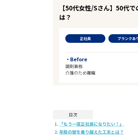
企業の皆様へ
【50代女性/Sさん】50
会社概要
は？
お問い合わせ
閉じる ×
正社員
ブランクあ
・Before
調剤事務
介護のため離職
目次
「もう一度正社員になりたい！」
年齢の壁を乗り越えた工夫とは？