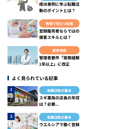
成功事例に学ぶ転職活
動のポイントとは？
現場で役立つ知識
登録販売者ならではの
接客スキルとは？
業界情報
管理者要件「実務経験
1年以上」に改正
よく見られている記事
転職活動の基本
スギ薬局の店長の年収
は？必要...
転職活動の基本
ウエルシアで働く登録