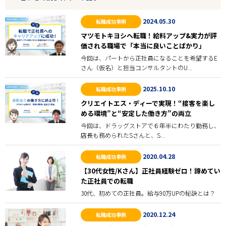
2024.05.30
転職成功事例
マツモトキヨシへ転職！給料アップ&実力が評
価される職場で「本当に良いことばかり」
今回は、パートから正社員になることを希望するE
さん（仮名）と担当コンサルタントのU...
2025.10.10
転職成功事例
クリエイトエス・ディーで実現！“接客を楽し
める環境”と“安定した働き方”の両立
今回は、ドラッグストアで６年半にわたり勤務し、
店長も務められたSさんと、S...
2020.04.28
転職成功事例
【30代女性/Kさん】正社員経験ゼロ！諦めてい
た正社員での転職
30代、初めての正社員。給与90万UPの秘訣とは？
2020.12.24
転職成功事例