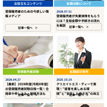
お役立ちコンテンツ
転職活動について
登録販売者のための今欲しい情
2026.07.31
報メディア
登録販売者が失業保険をもらう
には？支給金額や手続きの流れ
を解説
記事一覧へ
記事一覧へ
登録販売者試験
転職成功事例
2026.04.27
2025.10.10
【最新】2026年度(令和8年度)
クリエイトエス・ディーで実
の登録販売者試験日程一覧！合
現！“接客を楽しめる環
格率や申し込み・勉強方法も
境”と“安定した働き方”の両立
記事一覧へ
記事一覧へ