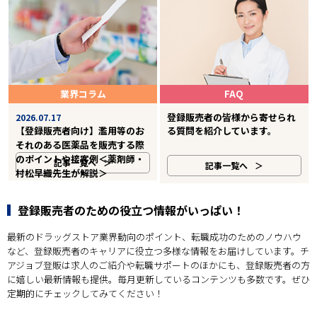
業界コラム
FAQ
登録販売者の皆様から寄せられ
2026.07.17
【登録販売者向け】濫用等のお
る質問を紹介しています。
それのある医薬品を販売する際
のポイントや接客例＜薬剤師・
記事一覧へ
記事一覧へ
村松早織先生が解説＞
登録販売者のための役立つ情報がいっぱい！
最新のドラッグストア業界動向のポイント、転職成功のためのノウハウ
など、登録販売者のキャリアに役立つ多様な情報をお届けしています。チ
アジョブ登販は求人のご紹介や転職サポートのほかにも、登録販売者の方
に嬉しい最新情報も提供。毎月更新しているコンテンツも多数です。ぜひ
定期的にチェックしてみてください！