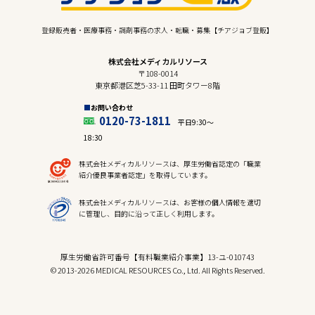
登録販売者・医療事務・調剤事務の求人・転職・募集【チアジョブ登販】
株式会社メディカルリソース
〒108-0014
東京都港区芝5-33-11 田町タワー8階
お問い合わせ
0120-73-1811
平日9:30〜
18:30
株式会社メディカルリソースは、厚生労働省認定の「職業
紹介優良事業者認定」を取得しています。
株式会社メディカルリソースは、お客様の個人情報を適切
に管理し、目的に沿って正しく利用します。
厚生労働省許可番号【有料職業紹介事業】13-ユ-010743
© 2013-2026 MEDICAL RESOURCES Co., Ltd. All Rights Reserved.