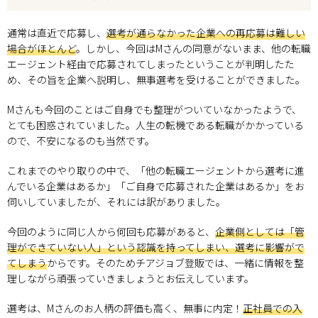
通常は直近で応募し、
選考が通らなかった企業への再応募は難しい
場合がほとんど
。しかし、今回はMさんの同意がないまま、他の転職
エージェント経由で応募されてしまったということが判明したた
め、その旨を企業へ説明し、無事選考を受けることができました。
Mさんも今回のことはご自身でも整理がついていなかったようで、
とても困惑されていました。人生の転機である転職がかかっている
ので、不安になるのも当然です。
これまでのやり取りの中で、「他の転職エージェントから選考に進
んでいる企業はあるか」「ご自身で応募された企業はあるか」をお
伺いしていましたが、それには訳がありました。
今回のように同じ人から何回も応募があると、
企業側としては「管
理ができていない人」という認識を持ってしまい、選考に影響がで
てしまう
からです。そのためチアジョブ登販では、一緒に情報を整
理しながら頑張っていきましょうとお伝えしています。
選考は、Mさんのお人柄の評価も高く、無事に内定！
正社員での入