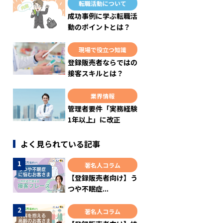
転職活動について
成功事例に学ぶ転職活
動のポイントとは？
現場で役立つ知識
登録販売者ならではの
接客スキルとは？
業界情報
管理者要件「実務経験
1年以上」に改正
よく見られている記事
著名人コラム
【登録販売者向け】う
つや不眠症...
著名人コラム