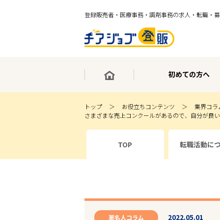
登録販売者・医療事務・調剤事務の求人・転職・募
初めての方へ
トップ
お役立ちコンテンツ
業界コラ
さまざまな売上コンクールがあるので、自分が良い
×
TOP
転職活動に
最短30秒で転職サポート登録
求人検索
ホーム
初めての方へ
事業部紹介
求人検索
求人特集
2022.05.01
企業特集
著名人コラム