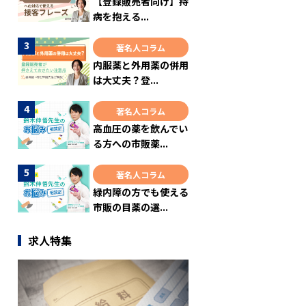
【登録販売者向け】持
病を抱える...
著名人コラム
内服薬と外用薬の併用
は大丈夫？登...
著名人コラム
高血圧の薬を飲んでい
る方への市販薬...
著名人コラム
緑内障の方でも使える
市販の目薬の選...
求人特集