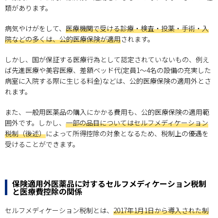
類があります。
病気やけがをして、
医療機関で受ける診療・検査・投薬・手術・入
院などの多くは、公的医療保険が適用
されます。
しかし、国が保証する医療行為として認定されていないもの、例え
ば先進医療や美容医療、差額ベッド代(定員1～4名の設備の充実した
病室に入院する際に生じる料金)などは、公的医療保険の適用外とさ
れます。
また、一般用医薬品の購入にかかる費用も、公的医療保険の適用範
囲外です。しかし、
一部の品目についてはセルフメディケーション
税制（後述）
によって所得控除の対象となるため、税制上の優遇を
受けることができます。
保険適用外医薬品に対するセルフメディケーション税制
と医療費控除の関係
セルフメディケーション税制とは、
2017年1月1日から導入された制