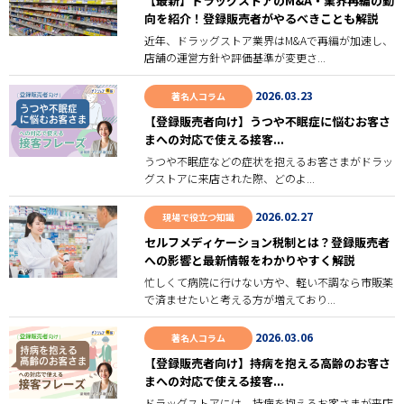
【最新】ドラッグストアのM&A・業界再編の動
向を紹介！登録販売者がやるべきことも解説
近年、ドラッグストア業界はM&Aで再編が加速し、
店舗の運営方針や評価基準が変更さ...
2026.03.23
著名人コラム
【登録販売者向け】うつや不眠症に悩むお客さ
まへの対応で使える接客...
うつや不眠症などの症状を抱えるお客さまがドラッ
グストアに来店された際、どのよ...
2026.02.27
現場で役立つ知識
セルフメディケーション税制とは？登録販売者
への影響と最新情報をわかりやすく解説
忙しくて病院に行けない方や、軽い不調なら市販薬
で済ませたいと考える方が増えており...
2026.03.06
著名人コラム
【登録販売者向け】持病を抱える高齢のお客さ
まへの対応で使える接客...
ドラッグストアには、持病を抱えるお客さまが来店