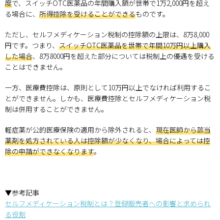
度
で、スイッチOTC医薬品の年間購入額が世帯で1万2,000円を超え
る場合に、
所得控除を受けることができる
ものです。
ただし、セルフメディケーション税制の控除額の上限は、8万8,000
円です。つまり、
スイッチOTC医薬品を世帯で年間10万円以上購入
した場合
、8万8000円を超えた部分については税制上の優遇を受ける
ことはできません。
一方、医療費控除は、原則として10万円以上でなければ利用するこ
とができません。しかも、医療費控除とセルフメディケーション税
制は併用することができません。
軽症薬が公的医療保険の適用から除外されると、
現在医師から該当
薬剤を処方されている人は控除額が少なくなり、場合によっては控
除の申請ができなくなります
。
▼参考記事
セルフメディケーション税制とは？登録販売者への影響と求められ
る役割