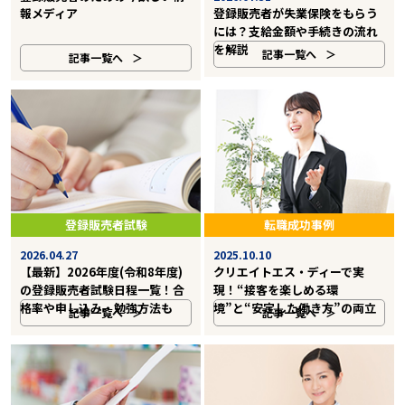
報メディア
登録販売者が失業保険をもらう
には？支給金額や手続きの流れ
を解説
記事一覧へ
記事一覧へ
登録販売者試験
転職成功事例
2026.04.27
2025.10.10
【最新】2026年度(令和8年度)
クリエイトエス・ディーで実
の登録販売者試験日程一覧！合
現！“接客を楽しめる環
格率や申し込み・勉強方法も
境”と“安定した働き方”の両立
記事一覧へ
記事一覧へ