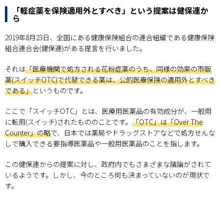
「軽症薬を保険適用外とすべき」という提案は健保連か
ら
2019年8月23日、全国にある健康保険組合の連合組織である健康保険
組合連合会(健保連)がある提言を行いました。
それは
「医療機関で処方される花粉症薬のうち、同様の効果の市販
薬(スイッチOTC)で代替できる薬は、公的医療保険の適用外とすべき
である」
というものです。
ここで「スイッチOTC」とは、医療用医薬品の有効成分が、一般用
に転用(スイッチ)されたもののことです。
「OTC」は「Over The
Counter」の略
で、日本では薬局やドラッグストアなどで処方せんな
しで購入できる要指導医薬品や一般用医薬品のことを指します。
この健保連からの提案に対し、政府内でもさまざまな議論がされて
いるようです。しかし、今のところ何も決まっていないのが現状で
す。