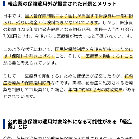
軽症薬の保険適用外が提言された背景とメリット
日本では、
国民皆保険制度により国民が負担する医療費は一部に限
られ、残りは税金と保険料でまかなわれています
。しかし、医療費
の総額は2018年度に過去最高となる約43兆円、国民一人当たり33万
7,000円とされ、今後さらに医療費が増大すると予測されています。
このような状況において、
国民皆保険制度を今後も維持するために
は「保険料を引き上げる」
こと、そして
「医療費を抑制する」こと
が必要と考えられています。
そして、「医療費を抑制する」ために健保連が提案したのが、
花粉
症治療薬の保険適用除外
なのです。実際、花粉症に処方される治療
薬を制限して市販薬とした場合、
年間に約600億円の財政効果
がある
とされています。
公的医療保険の適用対象除外になる可能性がある「軽症
薬」とは
今後、花粉症治療薬が公的医療保険から除外されるのか、そもそも