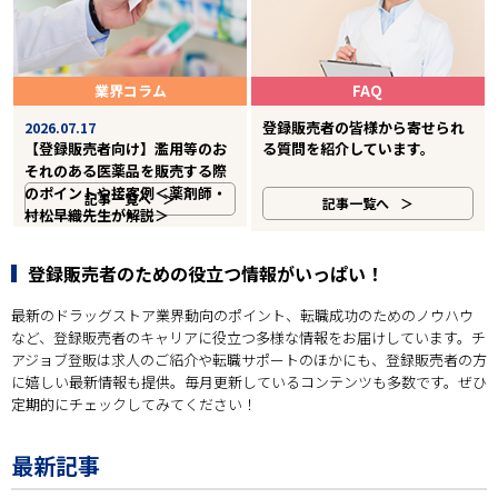
業界コラム
FAQ
登録販売者の皆様から寄せられ
2026.07.17
【登録販売者向け】濫用等のお
る質問を紹介しています。
それのある医薬品を販売する際
のポイントや接客例＜薬剤師・
記事一覧へ
記事一覧へ
村松早織先生が解説＞
登録販売者のための役立つ情報がいっぱい！
最新のドラッグストア業界動向のポイント、転職成功のためのノウハウ
など、登録販売者のキャリアに役立つ多様な情報をお届けしています。チ
アジョブ登販は求人のご紹介や転職サポートのほかにも、登録販売者の方
に嬉しい最新情報も提供。毎月更新しているコンテンツも多数です。ぜひ
定期的にチェックしてみてください！
最新記事