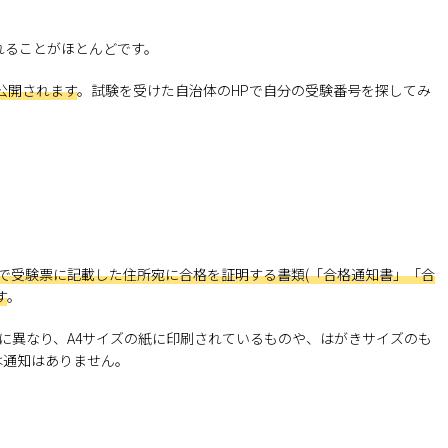
れることがほとんどです。
公開されます
。試験を受けた自治体のHPで自分の受験番号を探してみ
度で受験票に記載した住所宛に合格を証明する書類(「合格通知書」「合
す
。
とに異なり、A4サイズの紙に印刷されているものや、はがきサイズのも
は通知はありません。