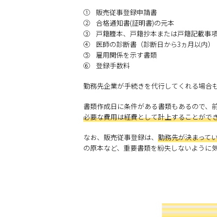
① 販売従事登録申請書
② 合格通知書(証明書)の元本
③ 戸籍謄本、戸籍抄本または戸籍記載事項
④ 医師の診断書（診断日から3ヵ月以内）
⑤ 雇用関係を示す書類
⑥ 登録手数料
勤務先企業が手続きを代行してくれる場合
書類作成日に条件がある書類もあるので、
必要な費用は経費として計上することがで
なお、販売従事登録は、
勤務先が決まって
の原本など、重要書類を紛失しないように