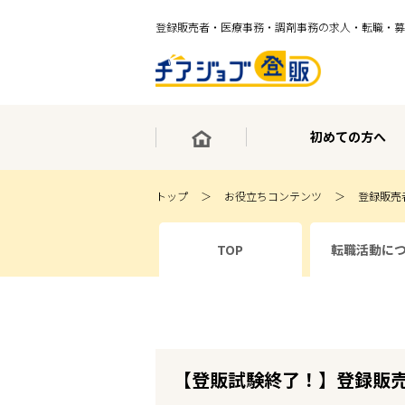
登録販売者・医療事務・調剤事務の求人・転職・募
初めての方へ
トップ
お役立ちコンテンツ
登録販売
×
TOP
転職活動に
最短30秒で転職サポート登録
求人検索
ホーム
初めての方へ
事業部紹介
求人検索
求人特集
【登販試験終了！】登録販
企業特集
お役立ちコンテンツ