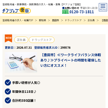
登録販売者・医療事務・調剤事務の求人・転職・募集【チアジョブ登販】
お問い合わせ
平日9:30〜18:30
0120-73-1811
登録販売者の求人・転職TOP
愛知県
豊田市
ドラッグストア
正社員
【豊田
NEW
正社員
ドラッグストア
更新日
2026.07.31
登録販売者求人ID
299576
【豊田市】≪ワークライフバランス休暇
あり♪≫プライベートの時間を確保した
い方にオススメ！
手厚い研修が人気◎
年間休日118日♪
合計約380店舗！