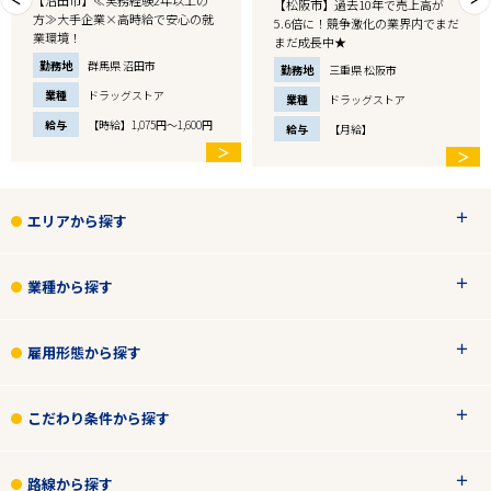
【松阪市】過去10年で売上高が
方≫大手企業×高時給で安心の就
5.6倍に！競争激化の業界内でまだ
業環境！
まだ成長中★
勤務地
群馬県 沼田市
勤務地
三重県 松阪市
業種
ドラッグストア
業種
ドラッグストア
給与
【時給】1,075円～1,600円
給与
【月給】
＞
＞
エリアから探す
業種から探す
雇用形態から探す
こだわり条件から探す
路線から探す