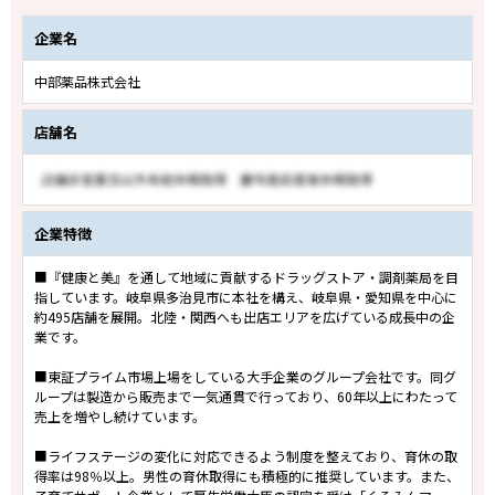
企業名
中部薬品株式会社
店舗名
企業特徴
■『健康と美』を通して地域に貢献するドラッグストア・調剤薬局を目
指しています。岐阜県多治見市に本社を構え、岐阜県・愛知県を中心に
約495店舗を展開。北陸・関西へも出店エリアを広げている成長中の企
業です。
■東証プライム市場上場をしている大手企業のグループ会社です。同グ
ループは製造から販売まで一気通貫で行っており、60年以上にわたって
売上を増やし続けています。
■ライフステージの変化に対応できるよう制度を整えており、育休の取
得率は98％以上。男性の育休取得にも積極的に推奨しています。また、