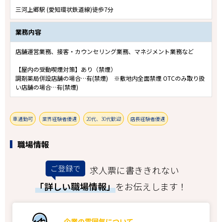
三河上郷駅 (愛知環状鉄道線)徒歩7分
業務内容
店舗運営業務、接客・カウンセリング業務、マネジメント業務など
【屋内の受動喫煙対策】あり（禁煙）
調剤薬局併設店舗の場合…有(禁煙) ※敷地内全面禁煙 OTCのみ取り扱
い店舗の場合…有(禁煙)
車通勤可
業界経験者優遇
20代、30代歓迎
店長経験者優遇
職場情報
ご登録で
求人票に書ききれない
「詳しい職場情報」
をお伝えします！
企業の雰囲気について