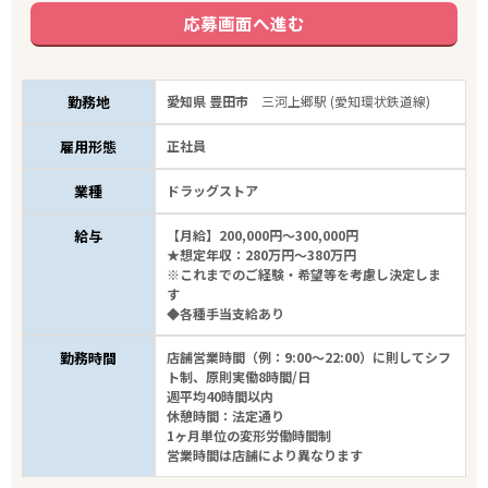
応募画面へ進む
勤務地
愛知県 豊田市
三河上郷駅 (愛知環状鉄道線)
雇用形態
正社員
業種
ドラッグストア
給与
【月給】200,000円～300,000円
★想定年収：280万円～380万円
※これまでのご経験・希望等を考慮し決定しま
す
◆各種手当支給あり
勤務時間
店舗営業時間（例：9:00～22:00）に則してシフ
ト制、原則実働8時間/日
週平均40時間以内
休憩時間：法定通り
1ヶ月単位の変形労働時間制
営業時間は店舗により異なります