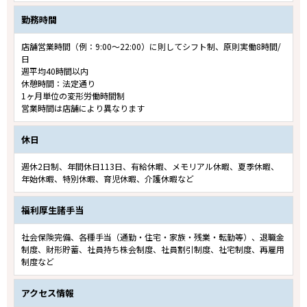
勤務時間
店舗営業時間（例：9:00～22:00）に則してシフト制、原則実働8時間/
日
週平均40時間以内
休憩時間：法定通り
1ヶ月単位の変形労働時間制
営業時間は店舗により異なります
休日
週休2日制、年間休日113日、有給休暇、メモリアル休暇、夏季休暇、
年始休暇、特別休暇、育児休暇、介護休暇など
福利厚生諸手当
社会保険完備、各種手当（通勤・住宅・家族・残業・転勤等）、退職金
制度、財形貯蓄、社員持ち株会制度、社員割引制度、社宅制度、再雇用
制度など
アクセス情報