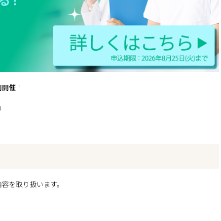
別開催
！
◎
内容を取り扱います。