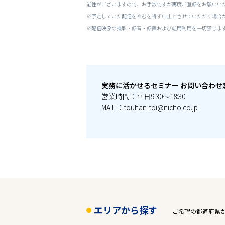
能性がございますので、お手数ですが再度ご登録をお願いい
※予定していた配信をやむを得ず中止とさせていただく場合
※配信映像の撮影・録音・録画および転用利用を一切禁じま
実務に活かせるセミナー お問い合わせ
営業時間：平日9:30～18:30
MAIL ：touhan-toi@nicho.co.jp
エリアから探す
ご希望の都道府県