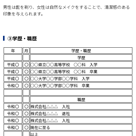
男性は髭を剃り、女性は自然なメイクをすることで、清潔感のある
印象を与えられます。
③学歴・職歴
年
月
学歴・職歴
学歴
平成〇
〇
○○県立○○高等学校 ○○科 入学
平成〇
〇
○○県立○○高等学校 ○○科 卒業
平成〇
〇
○○大学○○学部○○学科 入学
令和〇
〇
○○大学○○学部○○学科 卒業
職歴
令和〇
〇
株式会社△△△ 入社
令和〇
〇
株式会社△△△ 退社
令和〇
〇
株式会社△△△ 入社
令和〇
〇
現在に至る
以上