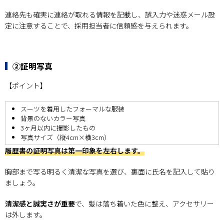
連絡先も確実に連絡が取れる情報を記載し、誤入力や迷惑メール設
定に注意することで、採用担当者に信頼感を与えられます。
②証明写真
【ポイント】
スーツを着用したフォーマルな服装
背景のないカラー写真
3ヶ月以内に撮影したもの
写真サイズ（縦4cm×横3cm）
履歴書の証明写真は第一印象を左右します。
胸部まで写る明るく清潔な写真を選び、裏面に氏名を記入して貼り
ましょう。
清潔感と誠実さが重要
で、髪は落ち着いた色に整え、アクセサリー
は外します。