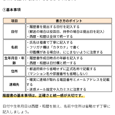
①基本事項
項目
書き方のポイント
・履歴書を提出する日付を記入する
日付
（郵送の場合は投函日、持参の場合は提出日を記入）
・西暦・和暦は全体で統一する
・氏名は楷書で丁寧に記入する
名前
・フリガナ欄は「カタカナ」で書く
・印鑑欄がある場合は、にじまないように注意する
生年月日・年
・履歴書作成日時点の年齢を記入する
齢
・西暦・和暦は日付欄と統一する
・都道府県から省略せずに正式名称で記載する
住所
（マンション名や部屋番号も省略しない）
・確実に連絡が取れる電話番号とメールアドレスを記載
連絡先
する
・迷惑メール設定や入力ミスに注意する
履歴書の基本事項は、正確さと統一感が大切です。
日付や生年月日は西暦・和暦を揃え、名前や住所は省略せず丁寧に
記入しましょう。