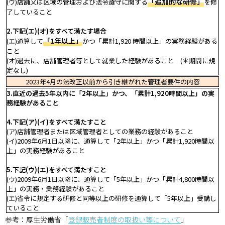
「追加的な研修」
(ウ)店舗又は区域の管理および法令遵守に関する
を修
了していること
2.下記(エ)(オ)をすべて満たす場合
「1年以上」
(エ)通算して
かつ「累計1,920 時間以上」の実務経験がある
こと
(オ)過去に、店舗管理者等として就業した経験があること (＊期間に規
定なし)
2023年4月の法改正以前から引き継がれた管理者要件の内容
3.直近の過去5年以内に「2年以上」かつ、「累計1,920時間以上」の実
務経験があること
4.下記(ア)(イ)をすべて満たすこと
(ア)店舗管理者または区域管理者としての業務の経験があること
(イ)2009年6月1日以降に、通算して「2年以上」かつ「累計1,920時間以
上」の実務経験があること
5.下記(ウ)(エ)をすべて満たすこと
(ウ)2009年6月1日以降に、通算して「5年以上」かつ「累計4,800時間以
上」の実務・業務経験があること
(エ)省令に規定する研修と同等以上の研修を通算して「5年以上」受講し
ていること
参考：厚生労働省「
登録販売者制度の取扱い等について
」