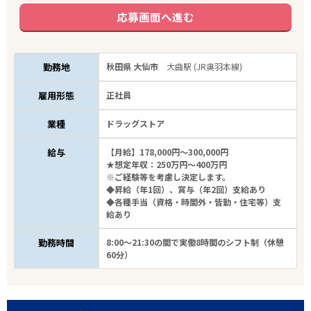
応募画面へ進む
勤務地
秋田県 大仙市
大曲駅 (JR奥羽本線)
雇用形態
正社員
業種
ドラッグストア
給与
【月給】178,000円～300,000円
★想定年収：250万円～400万円
※ご経験等を考慮し決定します。
◆昇給（年1回）、賞与（年2回）支給あり
◆各種手当（資格・時間外・皆勤・住宅等）支
給あり
勤務時間
8:00～21:30の間で実働8時間のシフト制（休憩
60分）