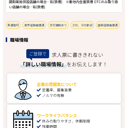
調剤薬局併設店舗の場合…有(禁煙) ※敷地内全面禁煙 OTCのみ取り扱
い店舗の場合…有(禁煙)
車通勤可
業界経験者優遇
住宅補助あり
20代、30代歓迎
店長経験者優遇
職場情報
ご登録で
求人票に書ききれない
「詳しい職場情報」
をお伝えします！
企業の雰囲気について
定着率、募集背景
ノルマの有無
ワークライフバランス
休みの取りやすさ、休暇制度
残業時間