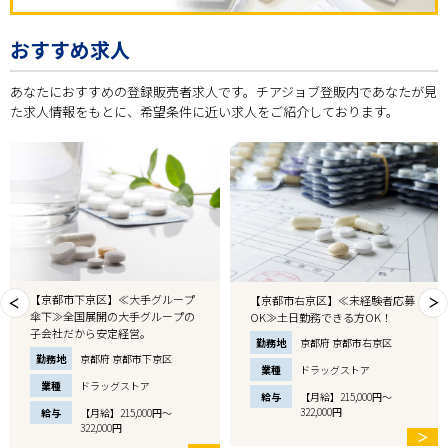
おすすめ求人
あなたにおすすめの登録販売者求人です。チアジョブ登販内であなたが見
た求人情報をもとに、希望条件に近い求人をご紹介しております。
【京都市下京区】≪大手グループ
【京都市右京区】≪未経験者応募
傘下≫全国展開の大手グループの
OK≫土日勤務できる方OK！
子会社だから安定経営。
勤務地
京都府 京都市右京区
勤務地
京都府 京都市下京区
業種
ドラッグストア
業種
ドラッグストア
給与
【月給】215,000円～
322,000円
給与
【月給】215,000円～
322,000円
＞