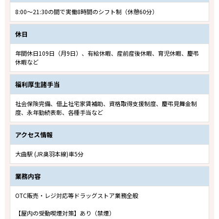
8:00～21:30の間で実働8時間のシフト制（休憩60分）
休日
年間休日109日（月9日）、有給休暇、産前産後休暇、育児休暇、慶弔
休暇など
福利厚生諸手当
社会保険完備、借上社宅家賃補助、資格取得支援制度、慶弔見舞金制
度、永年勤続表彰、各種手当など
アクセス情報
大曲駅 (JR奥羽本線)車5分
業務内容
OTC販売・レジ対応等ドラッグストア業務全般
【屋内の受動喫煙対策】あり（禁煙）