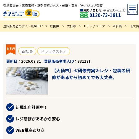
登録販売者・医療事務・調剤事務の求人・転職・募集【チアジョブ登販】
お問い合わせ
平日9:30〜18:30
0120-73-1811
登録販売者の求人・転職TOP
秋田県
大仙市
ドラッグストア
正社員
【大仙
NEW
正社員
ドラッグストア
更新日
2026.07.31
登録販売者求人ID
331171
【大仙市】≪研修充実≫レジ・包装の研
修があるから初めてでも大丈夫。
新規出店計画中！
レジ研修があるから安心
WEB講座あり◎