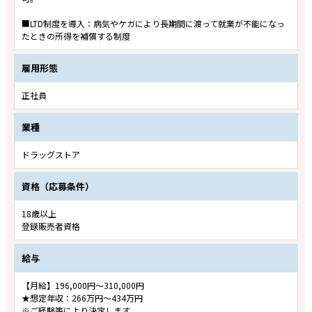
■LTD制度を導入：病気やケガにより長期間に渡って就業が不能になっ
たときの所得を補償する制度
雇用形態
正社員
業種
ドラッグストア
資格（応募条件）
18歳以上
登録販売者資格
給与
【月給】196,000円～310,000円
★想定年収：266万円～434万円
※ご経験等により決定します