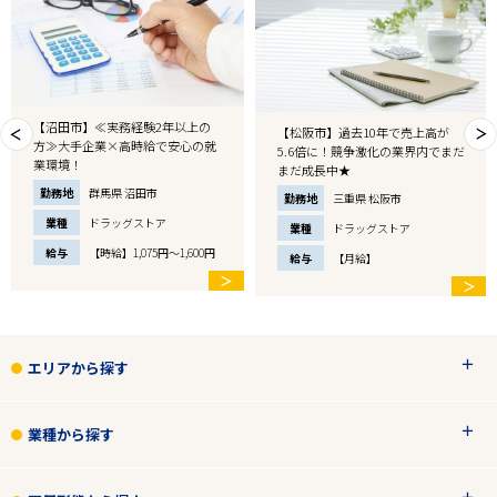
【沼田市】≪実務経験2年以上の
【松阪市】過去10年で売上高が
方≫大手企業×高時給で安心の就
5.6倍に！競争激化の業界内でまだ
業環境！
まだ成長中★
勤務地
群馬県 沼田市
勤務地
三重県 松阪市
業種
ドラッグストア
業種
ドラッグストア
給与
【時給】1,075円～1,600円
給与
【月給】
＞
＞
エリアから探す
業種から探す