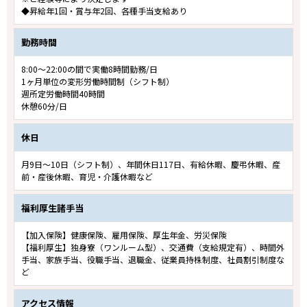
◆昇給年1回・賞与年2回、各種手当支給あり
勤務時間
8:00～22:00の間で実働8時間勤務/日
1ヶ月単位の変形労働時間制（シフト制）
週所定労働時間40時間
休憩60分/日
休日
月9日～10日（シフト制）、年間休日117日、有給休暇、慶弔休暇、産
前・産後休暇、育児・介護休暇など
福利厚生諸手当
【加入保険】健康保険、雇用保険、厚生年金、労災保険
【福利厚生】独身寮（ワンルーム型）、交通費（支給規定有）、時間外
手当、家族手当、役職手当、退職金、従業員持株制度、社員割引制度な
ど
アクセス情報