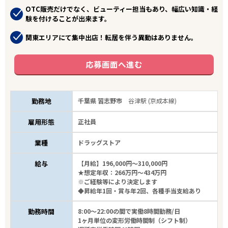
OTC販売だけでなく、ビューティー担当もあり、幅広い知識・経
験を付けることが出来ます。
関東エリアにて集中出店！転居を伴う異動はありません。
応募画面へ進む
勤務地
千葉県 習志野市
谷津駅 (京成本線)
雇用形態
正社員
業種
ドラッグストア
給与
【月給】196,000円～310,000円
★想定年収：266万円～434万円
※ご経験等により決定します
◆昇給年1回・賞与年2回、各種手当支給あり
勤務時間
8:00～22:00の間で実働8時間勤務/日
1ヶ月単位の変形労働時間制（シフト制）