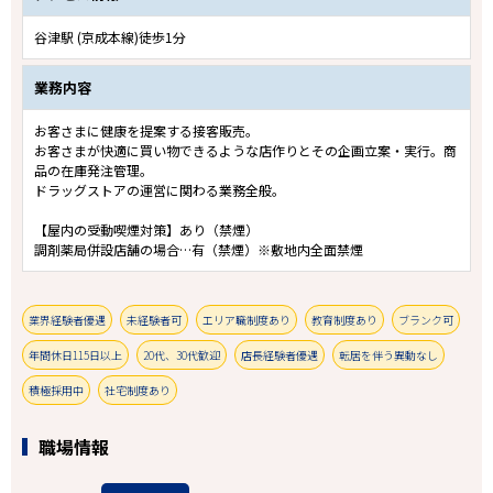
谷津駅 (京成本線)徒歩1分
業務内容
お客さまに健康を提案する接客販売。
お客さまが快適に買い物できるような店作りとその企画立案・実行。商
品の在庫発注管理。
ドラッグストアの運営に関わる業務全般。
【屋内の受動喫煙対策】あり（禁煙）
調剤薬局併設店舗の場合…有（禁煙）※敷地内全面禁煙
業界経験者優遇
未経験者可
エリア職制度あり
教育制度あり
ブランク可
年間休日115日以上
20代、30代歓迎
店長経験者優遇
転居を伴う異動なし
積極採用中
社宅制度あり
職場情報