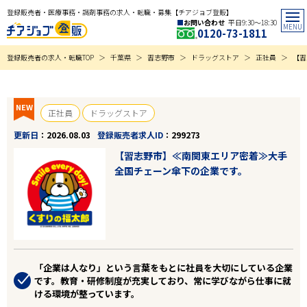
登録販売者・医療事務・調剤事務の求人・転職・募集【チアジョブ登販】
お問い合わせ
平日9:30〜18:30
0120-73-1811
登録販売者の求人・転職TOP
千葉県
習志野市
ドラッグストア
正社員
【習
NEW
正社員
ドラッグストア
更新日
2026.08.03
登録販売者求人ID
299273
【習志野市】≪南関東エリア密着≫大手
全国チェーン傘下の企業です。
「企業は人なり」という言葉をもとに社員を大切にしている企業
です。教育・研修制度が充実しており、常に学びながら仕事に就
ける環境が整っています。