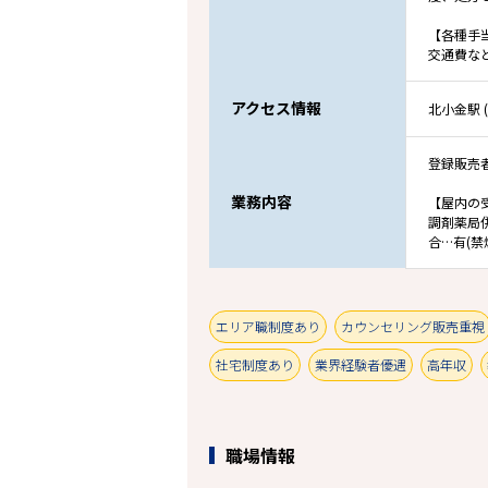
【各種手
交通費な
アクセス情報
北小金駅 
登録販売
業務内容
【屋内の
調剤薬局
合…有(禁
エリア職制度あり
カウンセリング販売重視
社宅制度あり
業界経験者優遇
高年収
職場情報