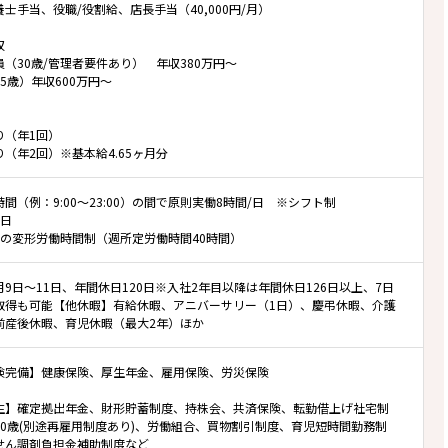
士手当、役職/役割給、店長手当（40,000円/月）
収
（30歳/管理者要件あり） 年収380万円～
5歳）年収600万円～
り（年1回）
（年2回）※基本給4.65ヶ月分
間（例：9:00～23:00）の間で原則実働8時間/日 ※シフト制
/日
位の変形労働時間制（週所定労働時間40時間）
9日～11日、年間休日120日※入社2年目以降は年間休日126日以上、7日
取得も可能【他休暇】有給休暇、アニバーサリー（1日）、慶弔休暇、介護
前産後休暇、育児休暇（最大2年）ほか
険完備】健康保険、厚生年金、雇用保険、労災保険
生】確定拠出年金、財形貯蓄制度、持株会、共済保険、転勤借上げ社宅制
60歳(別途再雇用制度あり)、労働組合、買物割引制度、育児短時間勤務制
せん調剤負担金補助制度など