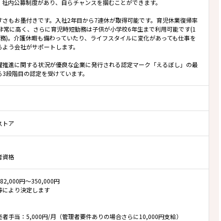
。社内公募制度があり、自らチャンスを掴むことができます。
すさもお墨付きです。入社2年目から7連休が取得可能です。育児休業復帰率
と非常に高く、さらに育児時短勤務は子供が小学校6年生まで利用可能です(1
勤務)。介護休暇も備わっていたり、ライフスタイルに変化があっても仕事を
るよう会社がサポートします。
躍推進に関する状況が優良な企業に発行される認定マーク「えるぼし」の最
る3段階目の認定を受けています。
ストア
者資格
2,000円～350,000円
等により決定します
者手当：5,000円/月（管理者要件ありの場合さらに10,000円支給）