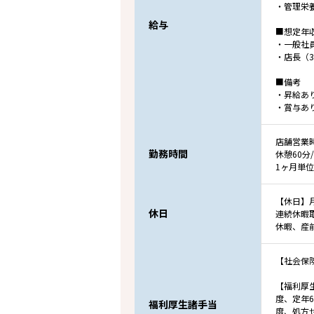
・管理栄養
給与
■想定年
・一般社員
・店長（3
■備考
・昇給あ
・賞与あり
店舗営業時
勤務時間
休憩60分
1ヶ月単
【休日】月
休日
連続休暇
休暇、産
【社会保
【福利厚
度、定年
福利厚生諸手当
度、処方