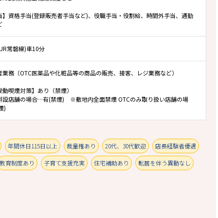
当】資格手当(登録販売者手当など)、役職手当・役割給、時間外手当、通勤
ど
(JR常磐線)車10分
者業務（OTC医薬品や化粧品等の商品の販売、接客、レジ業務など）
受動喫煙対策】あり（禁煙）
併設店舗の場合…有(禁煙) ※敷地内全面禁煙 OTCのみ取り扱い店舗の場
煙)
年間休日115日以上
裁量権あり
20代、30代歓迎
店長経験者優遇
教育制度あり
子育て支援充実
住宅補助あり
転居を伴う異動なし