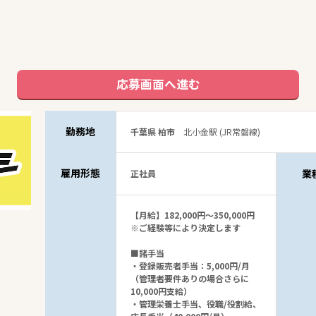
応募画面へ進む
勤務地
千葉県 柏市
北小金駅 (JR常磐線)
雇用形態
業
正社員
【月給】182,000円～350,000円
※ご経験等により決定します
■諸手当
・登録販売者手当：5,000円/月
（管理者要件ありの場合さらに
10,000円支給）
・管理栄養士手当、役職/役割給、