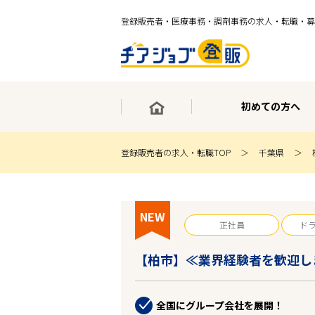
登録販売者・医療事務・調剤事務の求人・転職・募
初めての方へ
登録販売者の求人・転職TOP
千葉県
×
最短30秒で転職サポート登録
求人検索
NEW
ホーム
正社員
ド
初めての方へ
事業部紹介
【柏市】≪業界経験者を歓迎し
求人検索
求人特集
企業特集
全国にグループ会社を展開！
お役立ちコンテンツ