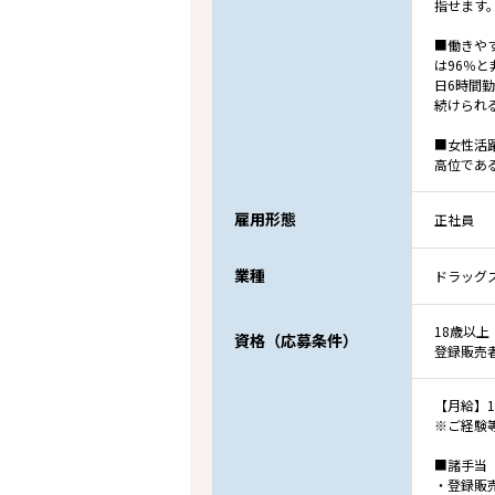
指せます
■働きや
は96％
日6時間
続けられ
■女性活
高位であ
雇用形態
正社員
業種
ドラッグ
18歳以上
資格（応募条件）
登録販売
【月給】18
※ご経験
■諸手当
・登録販売