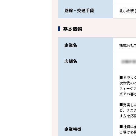
路線・交通手段
北小金駅 (
基本情報
企業名
株式会社
店舗名
■ドラッ
次世代の
ティーケ
点でお客
■充実し
ど、さま
す方を応
■社員は
企業特徴
る場は多