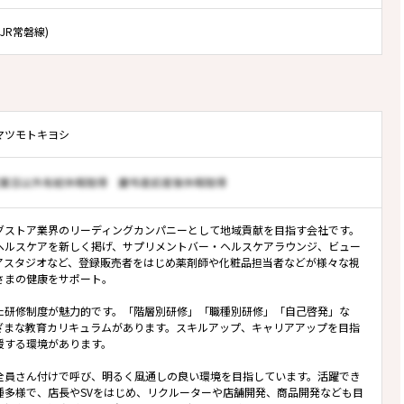
JR常磐線)
マツモトキヨシ
グストア業界のリーディングカンパニーとして地域貢献を目指す会社です。
ヘルスケアを新しく掲げ、サプリメントバー・ヘルスケアラウンジ、ビュー
アスタジオなど、登録販売者をはじめ薬剤師や化粧品担当者などが様々な視
さまの健康をサポート。
た研修制度が魅力的です。「階層別研修」「職種別研修」「自己啓発」な
ざまな教育カリキュラムがあります。スキルアップ、キャリアアップを目指
援する環境があります。
全員さん付けで呼び、明るく風通しの良い環境を目指しています。活躍でき
種多様で、店長やSVをはじめ、リクルーターや店舗開発、商品開発なども目