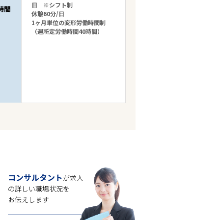
日 ※シフト制
時間
休憩60分/日
1ヶ月単位の変形労働時間制
（週所定労働時間40時間）
コンサルタント
が求人
の
詳しい職場状況を
お伝えします