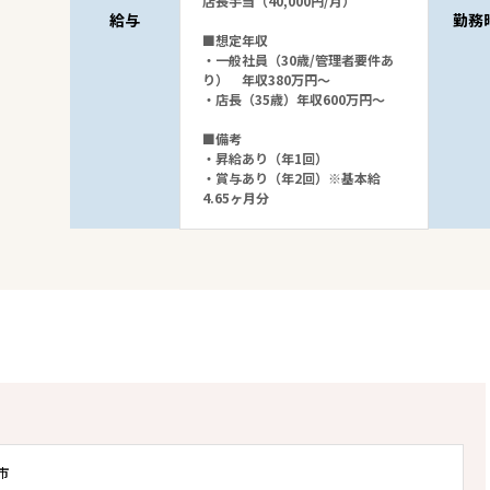
店長手当（40,000円/月）
給与
勤務
■想定年収
・一般社員（30歳/管理者要件あ
り） 年収380万円～
・店長（35歳）年収600万円～
■備考
・昇給あり（年1回）
・賞与あり（年2回）※基本給
4.65ヶ月分
市