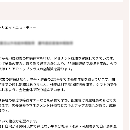
クリエイトエス・ディー
初から地域密着の店舗運営を行い、ドミナント戦略を実施してきています。
と従業員の双方に寄り添う経営方針により、33年間連続で増収を実現。今で
東海エリアでトップクラスの店舗数を誇ります。
間営業の店舗はなく、早番・遅番の2交替制での勤務体制を取っています。開
店までの通し勤務はありません。残業は月平均10時間未満で、シフト内で仕
られるように会社全体で取り組んでいます。
は会社の制度や接遇マナーなどを研修で学び、配属後は先輩社員のもとで実
ります。店長研修やマネジメント研修などスキルアップの機会があり、成長
境です。
ついて働き方を選べます。
員】自宅から90分以内で通えない場合は社宅（水道・光熱費込で自己負担金