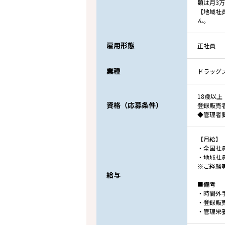
額は月3
【地域社
ん。
雇用形態
正社員
業種
ドラッグ
18歳以上
資格（応募条件）
登録販売
◆管理者
【月給】
・全国社員：
・地域社員：
※ご経験
給与
■備考
・時間外
・登録販売
・管理栄養