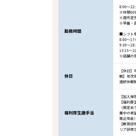
8:00～
※休憩60
※週所定
※早番・
勤務時間
■シフト
8:00～1
9:30～1
13:15～
※店舗の
【休日】年
休日
暇】年次
連続休暇
【加入保
【福利厚
（規定あ
福利厚生諸手当
業中の希
拠出年金
【教育研
リア研修