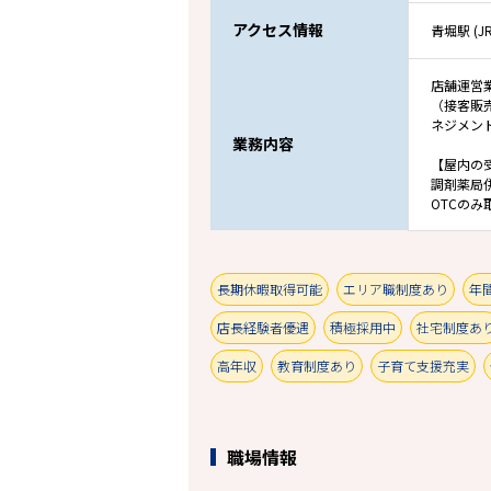
アクセス情報
青堀駅 (J
店舗運営
（接客販
ネジメン
業務内容
【屋内の
調剤薬局
OTCの
長期休暇取得可能
エリア職制度あり
年
店長経験者優遇
積極採用中
社宅制度あ
高年収
教育制度あり
子育て支援充実
職場情報