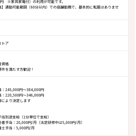
万円 ※家具家電付）の利用が可能です。
員】通勤可能範囲（60分以内）での店舗勤務で、基本的に転居はありませ
ストア
者資格
要件を満たす方歓迎！
245,000円～384,000円
220,500円～346,000円
等により決定します
手当別途支給（1分単位で支給）
者手当：20,000円/月（法定研修中は5,000円/月）
士手当：5,000円/月