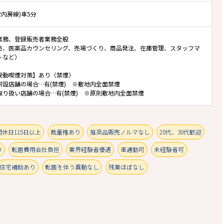
R内房線)車5分
業務、登録販売者業務全般
売、医薬品カウンセリング、売場づくり、商品発注、在庫管理、スタッフマ
トなど）
受動喫煙対策】あり（禁煙）
併設店舗の場合…有(禁煙) ※敷地内全面禁煙
み取り扱い店舗の場合…有(禁煙) ※原則敷地内全面禁煙
間休日115日以上
裁量権あり
推奨品販売ノルマなし
20代、30代歓迎
り
転居費用会社負担
業界経験者優遇
車通勤可
未経験者可
住宅補助あり
転居を伴う異動なし
残業ほぼなし