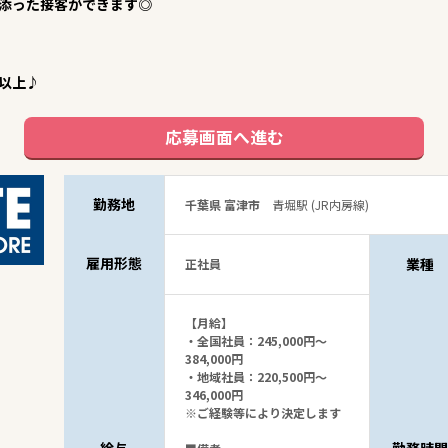
添った接客ができます◎
以上♪
応募画面へ進む
勤務地
千葉県 富津市
青堀駅 (JR内房線)
雇用形態
業種
正社員
【月給】
・全国社員：245,000円～
384,000円
・地域社員：220,500円～
346,000円
※ご経験等により決定します