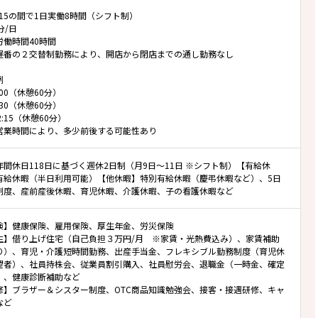
22:15の間で1日実働8時間（シフト制）
分/日
労働時間40時間
遅番の２交替制勤務により、開店から閉店までの通し勤務なし
例
7:00（休憩60分）
8:30（休憩60分）
22:15（休憩60分）
営業時間により、多少前後する可能性あり
間休日118日に基づく週休2日制（月9日～11日 ※シフト制）【有給休
有給休暇（半日利用可能）【他休暇】特別有給休暇（慶弔休暇など）、5日
制度、産前産後休暇、育児休暇、介護休暇、子の看護休暇など
険】健康保険、雇用保険、厚生年金、労災保険
生】借り上げ住宅（自己負担３万円/月 ※家賃・光熱費込み）、家賃補助
り）、育児・介護短時間勤務、出産手当金、フレキシブル勤務制度（育児休
望者）、社員持株会、従業員割引購入、社員慰労会、退職金（一時金、確定
）、健康診断補助など
修】ブラザー＆シスター制度、OTC商品知識勉強会、接客・接遇研修、キャ
など