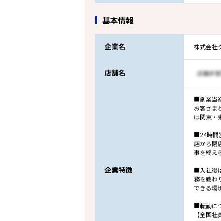
基本情報
企業名
株式会社
店舗名
■創業当
お客さま
は関東・
■24時
店から閉
事を終え
企業特徴
■入社後
務を教わ
できる環
■転勤に
【全国社