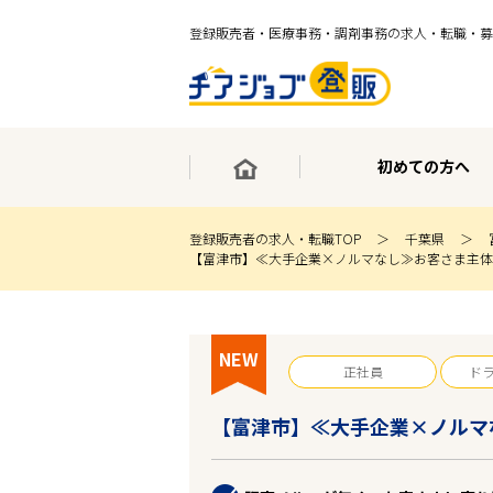
登録販売者・医療事務・調剤事務の求人・転職・募
初めての方へ
登録販売者の求人・転職TOP
千葉県
【富津市】≪大手企業×ノルマなし≫お客さま主体
×
最短30秒で転職サポート登録
求人検索
NEW
ホーム
正社員
ド
初めての方へ
事業部紹介
【富津市】≪大手企業×ノルマ
求人検索
求人特集
企業特集