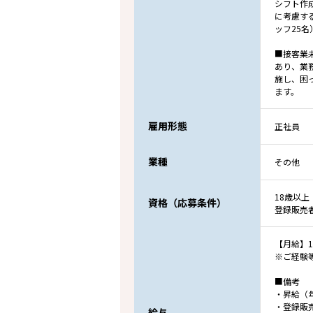
シフト作
に考慮す
ッフ25
■接客業
あり、業
施し、困
ます。
雇用形態
正社員
業種
その他
18歳以上
資格（応募条件）
登録販売
【月給】18
※ご経験
■備考
・昇給（
・登録販売
給与