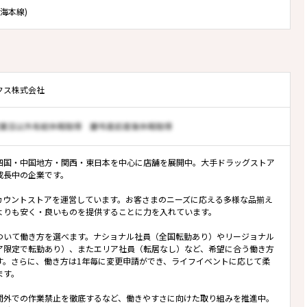
南海本線)
クス株式会社
四国・中国地方・関西・東日本を中心に店舗を展開中。大手ドラッグストア
成長中の企業です。
カウントストアを運営しています。お客さまのニーズに応える多様な品揃え
よりも安く・良いものを提供することに力を入れています。
ついて働き方を選べます。ナショナル社員（全国転勤あり）やリージョナル
ア限定で転勤あり）、またエリア社員（転居なし）など、希望に合う働き方
す。さらに、働き方は1年毎に変更申請ができ、ライフイベントに応じて柔
ます。
間外での作業禁止を徹底するなど、働きやすさに向けた取り組みを推進中。