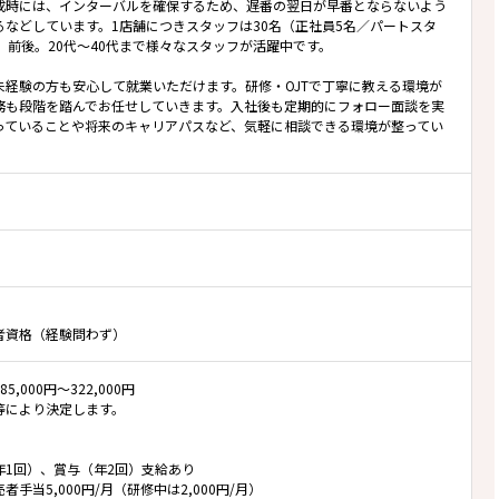
成時には、インターバルを確保するため、遅番の翌日が早番とならないよう
るなどしています。1店舗につきスタッフは30名（正社員5名／パートスタ
名）前後。20代～40代まで様々なスタッフが活躍中です。
未経験の方も安心して就業いただけます。研修・OJTで丁寧に教える環境が
務も段階を踏んでお任せしていきます。入社後も定期的にフォロー面談を実
っていることや将来のキャリアパスなど、気軽に相談できる環境が整ってい
者資格（経験問わず）
5,000円～322,000円
等により決定します。
年1回）、賞与（年2回）支給あり
者手当5,000円/月（研修中は2,000円/月）