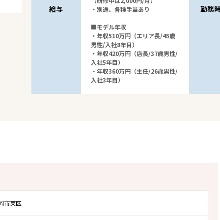
（研修中は2,000円/月）
給与
勤務
・別途、各種手当あり
■モデル年収
・年収510万円（エリア長/45歳
男性/入社8年目）
・年収420万円（店長/37歳男性/
入社5年目）
・年収360万円（主任/26歳男性/
入社3年目）
岡市東区