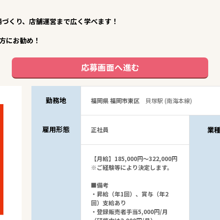
場づくり、店舗運営まで広く学べます！
方にお勧め！
応募画面へ進む
勤務地
福岡県 福岡市東区
貝塚駅 (南海本線)
雇用形態
業
正社員
【月給】185,000円～322,000円
※ご経験等により決定します。
■備考
・昇給（年1回）、賞与（年2
回）支給あり
・登録販売者手当5,000円/月