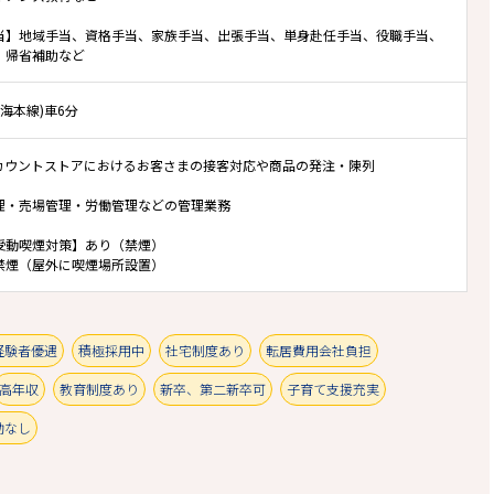
当】地域手当、資格手当、家族手当、出張手当、単身赴任手当、役職手当、
、帰省補助など
南海本線)車6分
カウントストアにおけるお客さまの接客対応や商品の発注・陳列
理・売場管理・労働管理などの管理業務
受動喫煙対策】あり（禁煙）
禁煙（屋外に喫煙場所設置）
経験者優遇
積極採用中
社宅制度あり
転居費用会社負担
高年収
教育制度あり
新卒、第二新卒可
子育て支援充実
動なし