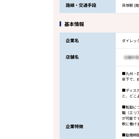
路線・交通手段
貝塚駅 (
基本情報
企業名
ダイレッ
店舗名
■九州・
傘下で、
■ディス
と、どこ
■転勤に
職（エリ
が可能で
軟に働け
企業特徴
■勤務時