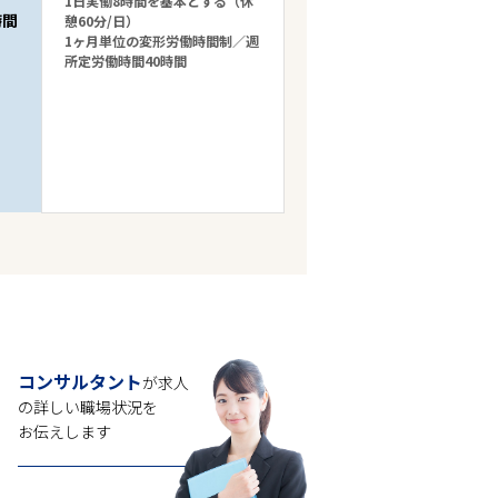
1日実働8時間を基本とする（休
時間
憩60分/日）
1ヶ月単位の変形労働時間制／週
所定労働時間40時間
コンサルタント
が求人
の
詳しい職場状況を
お伝えします