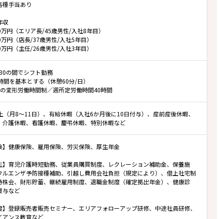
各種手当あり
年収
0万円（エリア長/45歳男性/入社8年目）
0万円（店長/37歳男性/入社5年目）
0万円（主任/26歳男性/入社3年目）
2:30の間でシフト勤務
時間を基本とする（休憩60分/日）
位の変形労働時間制／週所定労働時間40時間
以上（月8～11日）、有給休暇（入社6か月後に10日付与）、産前産後休暇、
、介護休暇、看護休暇、慶弔休暇、特別休暇など
険】健康保険、雇用保険、労災保険、厚生年金
生】育児介護時短勤務、従業員購買制度、レクレーション補助金、保養施
フルエンザ予防接種補助、引越し費用会社負担（規定により）、借上社宅制
持株会、財形貯蓄、継続雇用制度、退職金制度（確定拠出年金）、健康診
貸与など
度】登録販売者販売セミナー、エリアフォローアップ研修、中途社員研修、
イアンス教育など