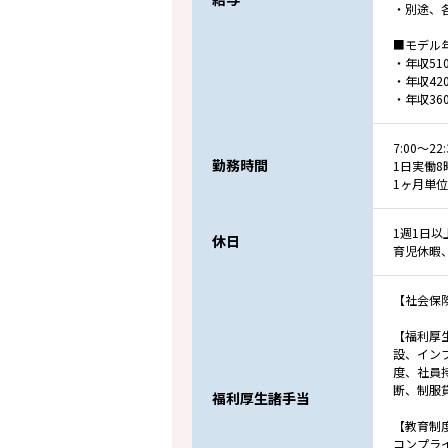
・別途、
■モデル
・年収51
・年収42
・年収36
7:00～2
勤務時間
1日実働8
1ヶ月単
1週1日
休日
育児休暇
【社会保
【福利厚
設、イン
度、社員
断、制服
福利厚生諸手当
【教育制
コンプラ