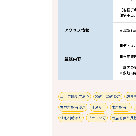
【各種手
住宅手当
アクセス情報
貝塚駅 (
■ディス
■在庫管
業務内容
【屋内の
※敷地内
エリア職制度あり
20代、30代歓迎
店長
業界経験者優遇
車通勤可
未経験者可
住宅補助あり
ブランク可
転居を伴う異