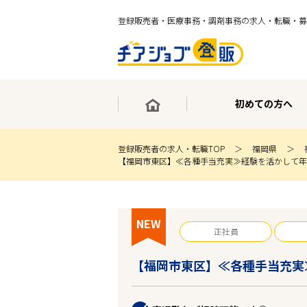
登録販売者・医療事務・調剤事務の求人・転職・募
初めての方へ
登録販売者の求人・転職TOP
福岡県
【福岡市東区】≪各種手当充実≫経験を活かして年
×
最短30秒で転職サポート登録
求人検索
NEW
ホーム
正社員
初めての方へ
事業部紹介
【福岡市東区】≪各種手当充実
求人検索
求人特集
企業特集