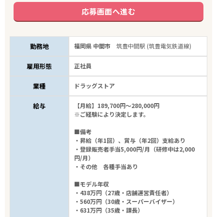
応募画面へ進む
勤務地
福岡県 中間市
筑豊中間駅 (筑豊電気鉄道線)
雇用形態
正社員
業種
ドラッグストア
給与
【月給】189,700円～280,000円
※ご経験により決定します。
■備考
・昇給（年1回）、賞与（年2回）支給あり
・登録販売者手当5,000円/月（研修中は2,000
円/月）
・その他 各種手当あり
■モデル年収
・438万円（27歳・店舗運営責任者）
・560万円（30歳・スーパーバイザー）
・631万円（35歳・課長）