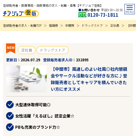
登録販売者・医療事務・調剤事務の求人・転職・募集【チアジョブ登販】
お問い合わせ
平日9:30〜18:30
0120-73-1811
登録販売者の求人・転職TOP
福岡県
中間市
ドラッグストア
正社員
【中間
NEW
正社員
ドラッグストア
更新日
2026.07.29
登録販売者求人ID
232895
【中間市】風通しのよい社風◎社内懇親
会やサークル活動などが好きな方に♪登
録販売者としてキャリアを積んでいきた
い方にオススメ
大型連休取得可能◎
女性活躍「えるぼし」認定企業☆
PBも充実のブランド力☆