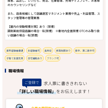
接客、品出し、レジ打ち、発注、在庫管理、売場ディスプレイ、お客様
のカウンセリングなど
また、店長候補として店舗運営マネジメント業務や売上・利益管理、ス
タッフ管理等の管理業務
【屋内の受動喫煙対策】あり（禁煙）
調剤薬局併設店舗の場合…有(禁煙) ※敷地内全面禁煙 OTCのみ取り扱
い店舗の場合…有(禁煙)
業界経験者優遇
未経験者可
高年収
教育制度あり
新卒、第二新卒可
子育て支援充実
住宅補助あり
ブランク可
職場情報
ご登録で
求人票に書ききれない
「詳しい職場情報」
をお伝えします！