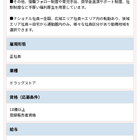
■その他、復職フォロー制度や育児手当、奨学金返済サポート制度、社
割制度など手厚い福利厚生を用意しています。
■ナショナル社員＝全国、広域エリア社員＝エリア内の転勤あり、狭域
エリア社員＝自宅から通勤圏内のみ。様々な社員区分があり勤務地域を
選択できます。
雇用形態
正社員
業種
ドラッグストア
資格（応募条件）
18歳以上
登録販売者資格
給与