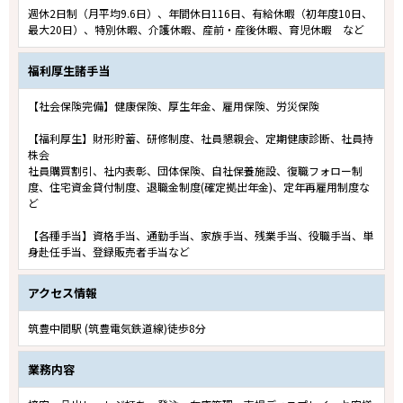
週休2日制（月平均9.6日）、年間休日116日、有給休暇（初年度10日、
最大20日）、特別休暇、介護休暇、産前・産後休暇、育児休暇 など
福利厚生諸手当
【社会保険完備】健康保険、厚生年金、雇用保険、労災保険
【福利厚生】財形貯蓄、研修制度、社員懇親会、定期健康診断、社員持
株会
社員購買割引、社内表彰、団体保険、自社保養施設、復職フォロー制
度、住宅資金貸付制度、退職金制度(確定拠出年金)、定年再雇用制度な
ど
【各種手当】資格手当、通勤手当、家族手当、残業手当、役職手当、単
身赴任手当、登録販売者手当など
アクセス情報
筑豊中間駅 (筑豊電気鉄道線)徒歩8分
業務内容