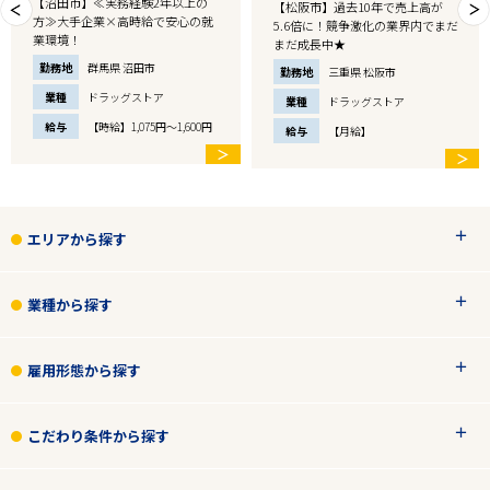
【沼田市】≪実務経験2年以上の
【松阪市】過去10年で売上高が
方≫大手企業×高時給で安心の就
5.6倍に！競争激化の業界内でまだ
業環境！
まだ成長中★
勤務地
群馬県 沼田市
勤務地
三重県 松阪市
業種
ドラッグストア
業種
ドラッグストア
給与
【時給】1,075円～1,600円
給与
【月給】
＞
＞
エリアから探す
業種から探す
雇用形態から探す
こだわり条件から探す