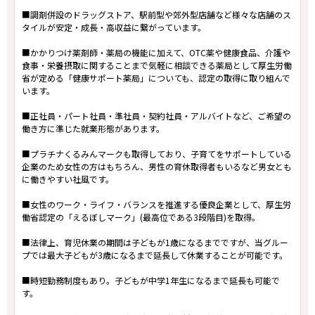
■調剤併設のドラッグストア、駅前型や郊外型店舗など様々な店舗のス
タイルが安定・成長・高収益に繋がっています。
■かかりつけ薬剤師・薬局の機能に加えて、OTC薬や健康食品、介護や
食事・栄養摂取に関することまで気軽に相談できる薬局として厚生労働
省が定める「健康サポート薬局」についても、認定の取得に取り組んで
います。
■正社員・パート社員・準社員・契約社員・アルバイトなど、ご希望の
働き方に準じた就業形態があります。
■プラチナくるみんマークも取得しており、子育てをサポートしている
企業のため女性の方はもちろん、男性の育休取得者もいるなど男女とも
に働きやすい社風です。
■女性のワーク・ライフ・バランスを推進する優良企業として、厚生労
働省認定の「えるぼしマーク」(最高位である3段階目)を取得。
■法律上、育児休業の期間は子どもが1歳になるまでですが、当グルー
プでは最大子どもが3歳になるまで延長して休業することが可能です。
■時短勤務制度もあり。子どもが中学1年生になるまで延長も可能で
す。