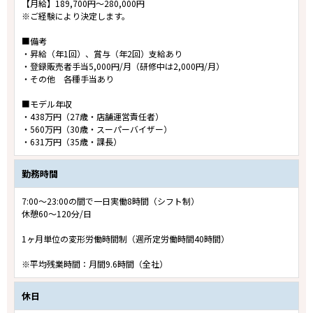
【月給】189,700円～280,000円
※ご経験により決定します。
■備考
・昇給（年1回）、賞与（年2回）支給あり
・登録販売者手当5,000円/月（研修中は2,000円/月）
・その他 各種手当あり
■モデル年収
・438万円（27歳・店舗運営責任者）
・560万円（30歳・スーパーバイザー）
・631万円（35歳・課長）
勤務時間
7:00～23:00の間で一日実働8時間（シフト制）
休憩60～120分/日
1ヶ月単位の変形労働時間制（週所定労働時間40時間）
※平均残業時間：月間9.6時間（全社）
休日