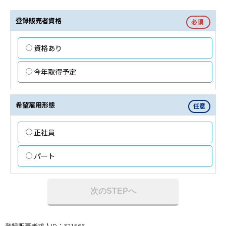
登録販売者資格
必須
資格あり
今年取得予定
希望雇用形態
任意
正社員
パート
次のSTEPへ
登録販売者求人ID：321566