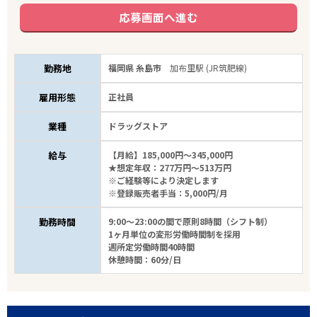
応募画面へ進む
勤務地
福岡県 糸島市
加布里駅 (JR筑肥線)
雇用形態
正社員
業種
ドラッグストア
給与
【月給】185,000円～345,000円
★想定年収：277万円～513万円
※ご経験等により決定します
※登録販売者手当：5,000円/月
勤務時間
9:00～23:00の間で原則8時間（シフト制）
1ヶ月単位の変形労働時間制を採用
週所定労働時間40時間
休憩時間：60分/日