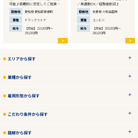
可能♪長期的に安定してご就業し
／車通勤OK／経験者歓迎♪
たい方におすすめ…
勤務地
愛知県 愛知郡東郷町
勤務地
奈良県 大和高田市
業種
ドラッグストア
業種
コンビニ
給与
【月給】210,000円～
給与
【月給】200,000円～
350,000円
280,000円
＞
＞
エリアから探す
業種から探す
雇用形態から探す
こだわり条件から探す
路線から探す