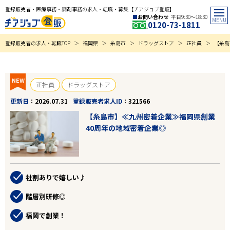
登録販売者・医療事務・調剤事務の求人・転職・募集【チアジョブ登販】
お問い合わせ
平日9:30〜18:30
0120-73-1811
登録販売者の求人・転職TOP
福岡県
糸島市
ドラッグストア
正社員
【糸島
NEW
正社員
ドラッグストア
更新日
2026.07.31
登録販売者求人ID
321566
【糸島市】≪九州密着企業≫福岡県創業
40周年の地域密着企業◎
社割ありで嬉しい♪
階層別研修◎
福岡で創業！