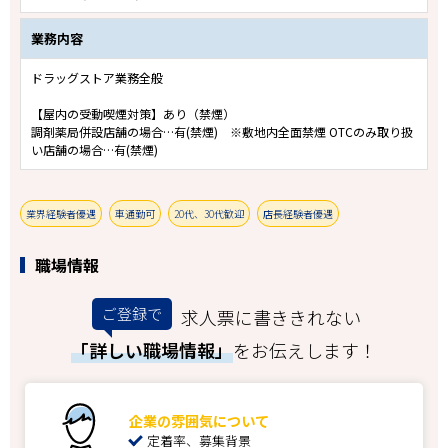
業務内容
ドラッグストア業務全般
【屋内の受動喫煙対策】あり（禁煙）
調剤薬局併設店舗の場合…有(禁煙) ※敷地内全面禁煙 OTCのみ取り扱
い店舗の場合…有(禁煙)
業界経験者優遇
車通勤可
20代、30代歓迎
店長経験者優遇
職場情報
ご登録で
求人票に書ききれない
「詳しい職場情報」
をお伝えします！
企業の雰囲気について
定着率、募集背景