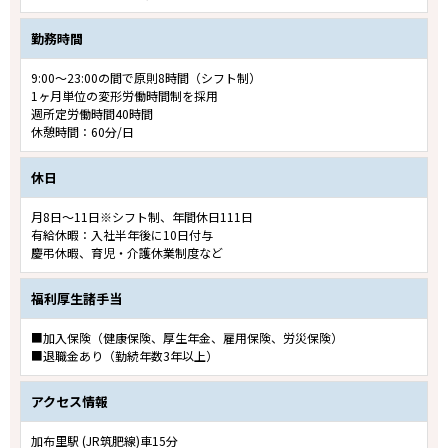
勤務時間
9:00～23:00の間で原則8時間（シフト制）
1ヶ月単位の変形労働時間制を採用
週所定労働時間40時間
休憩時間：60分/日
休日
月8日～11日※シフト制、年間休日111日
有給休暇：入社半年後に10日付与
慶弔休暇、育児・介護休業制度など
福利厚生諸手当
■加入保険（健康保険、厚生年金、雇用保険、労災保険）
■退職金あり（勤続年数3年以上）
アクセス情報
加布里駅 (JR筑肥線)車15分