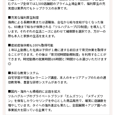
むグループ全体では2,500店舗超のプライム上場企業で、福利厚生の充
実度は業界内でもトップクラスの水準です。
■充実な福利厚生制度
傷病による長期休業または退職後、会社から給与支給がなくなった後
も、60歳まで給与が保障される「ツルハグループLTD制度」を導入して
います。それぞれの生活ニーズに合わせて補償額を選択でき、万が一の
際も本人と家族の生活を支えます。
■産前産後休暇も100％取得可能
１年以上勤務した社員は子供が１歳に達する前日まで育児休業を取得す
ることができます。その後は「育児短時間勤務制度」を利用することが
できます。時短勤務の就業時間は6時間と7時間からお選びいただけます
◎
■多彩な教育システム
自宅学習が可能なe-ラーニング講座、本人のキャリアアップのための通
信教育等、豊富な研修システムがあります。
■国内・海外へも積極的に出店を拡大
ツルハグループのプライベートブランド「エムズワン」「メディズワ
ン」を保有しカウンセリングを中心とした商品販売で、確実に店舗数を
増やしています。タイへの海外進出も果たし、全国展開＋アジア圏への
事業拡大を図っている企業です。