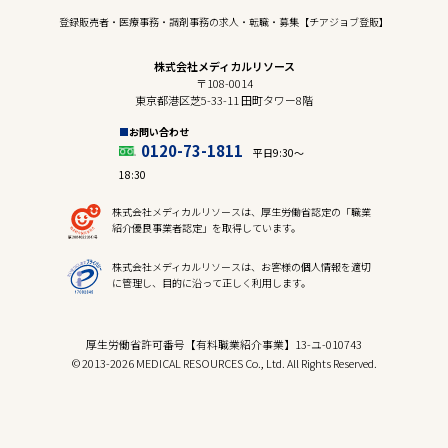
登録販売者・医療事務・調剤事務の求人・転職・募集【チアジョブ登販】
株式会社メディカルリソース
〒108-0014
東京都港区芝5-33-11 田町タワー8階
お問い合わせ
0120-73-1811
平日9:30〜
18:30
株式会社メディカルリソースは、厚生労働省認定の「職業
紹介優良事業者認定」を取得しています。
株式会社メディカルリソースは、お客様の個人情報を適切
に管理し、目的に沿って正しく利用します。
厚生労働省許可番号【有料職業紹介事業】13-ユ-010743
© 2013-2026 MEDICAL RESOURCES Co., Ltd. All Rights Reserved.