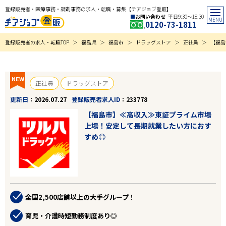
登録販売者・医療事務・調剤事務の求人・転職・募集【チアジョブ登販】
お問い合わせ
平日9:30〜18:30
0120-73-1811
登録販売者の求人・転職TOP
福島県
福島市
ドラッグストア
正社員
【福島
NEW
正社員
ドラッグストア
更新日
2026.07.27
登録販売者求人ID
233778
【福島市】≪高収入≫東証プライム市場
上場！安定して長期就業したい方におす
すめ◎
全国2,500店舗以上の大手グループ！
育児・介護時短勤務制度あり◎