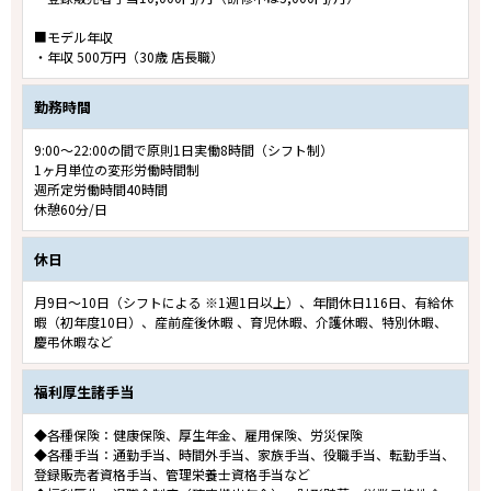
■モデル年収
・年収 500万円（30歳 店長職）
勤務時間
9:00～22:00の間で原則1日実働8時間（シフト制）
1ヶ月単位の変形労働時間制
週所定労働時間40時間
休憩60分/日
休日
月9日～10日（シフトによる ※1週1日以上）、年間休日116日、有給休
暇（初年度10日）、産前産後休暇 、育児休暇、介護休暇、特別休暇、
慶弔休暇など
福利厚生諸手当
◆各種保険：健康保険、厚生年金、雇用保険、労災保険
◆各種手当：通勤手当、時間外手当、家族手当、役職手当、転勤手当、
登録販売者資格手当、管理栄養士資格手当など