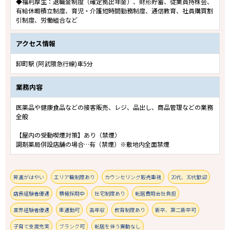
◆福利厚生：退職金制度（確定拠出年金）、財形貯蓄、従業員持株会、
有給休暇積立制度、育児・介護短時間勤務制度、通信教育、社員購買割
引制度、労働組合など
アクセス情報
卸町駅 (阿武隈急行線)車5分
業務内容
医薬品や健康食品などの接客販売、レジ、品出し、商品管理などの業務
全般
【屋内の受動喫煙対策】あり（禁煙）
調剤薬局併設店舗の場合…有（禁煙）※敷地内全面禁煙
昇進がはやい
エリア職制度あり
カウンセリング販売重視
20代、30代歓迎
店長経験者優遇
積極採用中
社宅制度あり
転居費用会社負担
業界経験者優遇
車通勤可
高年収
教育制度あり
新卒、第二新卒可
子育て支援充実
ブランク可
転居を伴う異動なし