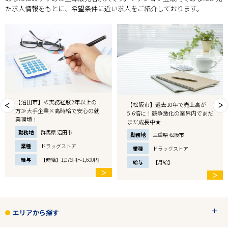
た求人情報をもとに、希望条件に近い求人をご紹介しております。
【沼田市】≪実務経験2年以上の
【松阪市】過去10年で売上高が
方≫大手企業×高時給で安心の就
5.6倍に！競争激化の業界内でまだ
業環境！
まだ成長中★
勤務地
群馬県 沼田市
勤務地
三重県 松阪市
業種
ドラッグストア
業種
ドラッグストア
給与
【時給】1,075円～1,600円
給与
【月給】
＞
＞
エリアから探す