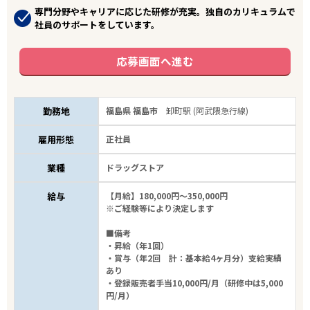
専門分野やキャリアに応じた研修が充実。独自のカリキュラムで
社員のサポートをしています。
応募画面へ進む
勤務地
福島県 福島市
卸町駅 (阿武隈急行線)
雇用形態
正社員
業種
ドラッグストア
給与
【月給】180,000円～350,000円
※ご経験等により決定します
■備考
・昇給（年1回）
・賞与（年2回 計：基本給4ヶ月分）支給実績
あり
・登録販売者手当10,000円/月（研修中は5,000
円/月）