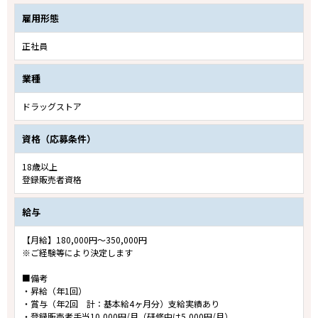
雇用形態
正社員
業種
ドラッグストア
資格（応募条件）
18歳以上
登録販売者資格
給与
【月給】180,000円～350,000円
※ご経験等により決定します
■備考
・昇給（年1回）
・賞与（年2回 計：基本給4ヶ月分）支給実績あり
・登録販売者手当10,000円/月（研修中は5,000円/月）