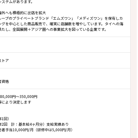
システムがあります。
海外へも積極的に出店を拡大
ループのプライベートブランド「エムズワン」「メディズワン」を保有しカ
ングを中心とした商品販売で、確実に店舗数を増やしています。タイへの海
果たし、全国展開＋アジア圏への事業拡大を図っている企業です。
ストア
者資格
0,000円～350,000円
等により決定します
年1回）
年2回 計：基本給4ヶ月分）支給実績あり
者手当10,000円/月（研修中は5,000円/月）