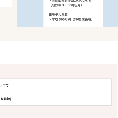
・登録販売者手当10,000円/月
（研修中は5,000円/月）
■モデル年収
・年収 500万円（30歳 店長職）
わき市
R常磐線)