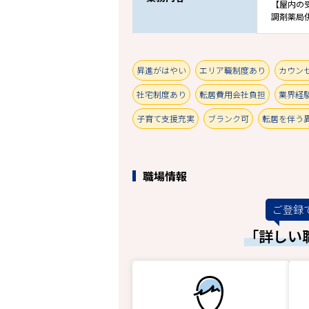
【屋内の
調剤薬局
昇進がはやい
エリア職制度あり
カウン
社宅制度あり
転居費用会社負担
業界経
子育て支援充実
ブランク可
転居を伴う
職場情報
ご登録
「詳しい