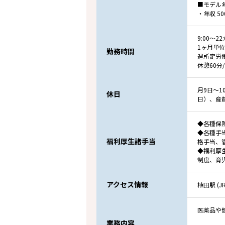
■モデル
・年収 5
9:00～
1ヶ月単
勤務時間
週所定労
休憩60分
月9日～1
休日
日）、産
◆各種保
◆各種手
福利厚生諸手当
格手当、
◆福利厚
制度、育
アクセス情報
植田駅 (J
医薬品や
業務内容