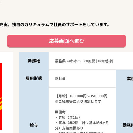
！
充実。独自のカリキュラムで社員のサポートをしています。
応募画面へ進む
勤務地
福島県 いわき市
植田駅 (JR常磐線)
雇用形態
業
正社員
【月給】180,000円～350,000円
※ご経験等により決定します
■備考
・昇給（年1回）
・賞与（年2回 計：基本給4ヶ月
給与
勤務
分）支給実績あり