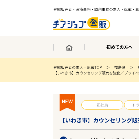
登録販売者・医療事務・調剤事務の求人・転職・募
初めての方へ
登録販売者の求人・転職TOP
福島県
【いわき市】カウンセリング販売を強化／プライベ
×
最短30秒で転職サポート登録
求人検索
NEW
ホーム
正社員
ド
初めての方へ
事業部紹介
【いわき市】カウンセリング販
求人検索
求人特集
企業特集