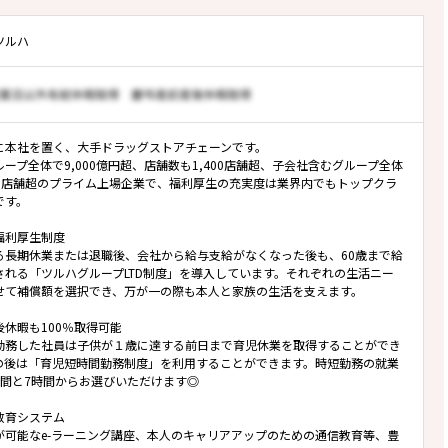
ツルハ
に本社を置く、大手ドラッグストアチェーンです。
ープ全体で9,000億円超、店舗数も1,400店舗超、子会社含むグループ全体
500店舗超のプライム上場企業で、福利厚生の充実度は業界内でもトップクラ
です。
福利厚生制度
る長期休業または退職後、会社から給与支給がなくなった後も、60歳まで給
される「ツルハグループLTD制度」を導入しています。それぞれの生活ニー
せて補償額を選択でき、万が一の際も本人と家族の生活を支えます。
後休暇も100％取得可能
勤務した社員は子供が１歳に達する前日まで育児休業を取得することができ
の後は「育児短時間勤務制度」を利用することができます。時短勤務の就業
時間と7時間からお選びいただけます◎
教育システム
が可能なe-ラーニング講座、本人のキャリアアップのための通信教育等、豊