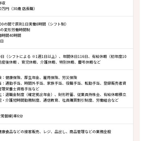
年収
00万円（30歳 店長職）
22:00の間で原則1日実働8時間（シフト制）
位の変形労働時間制
働時間40時間
/日
0日（シフトによる ※1週1日以上）、年間休日116日、有給休暇（初年度10
前産後休暇 、育児休暇、介護休暇、特別休暇、慶弔休暇など
険：健康保険、厚生年金、雇用保険、労災保険
当：通勤手当、時間外手当、家族手当、役職手当、転勤手当、登録販売者資
管理栄養士資格手当など
生：退職金制度（確定拠出年金）、財形貯蓄、従業員持株会、有給休暇積立
児・介護短時間勤務制度、通信教育、社員購買割引制度、労働組合など
R常磐線)車6分
健康食品などの接客販売、レジ、品出し、商品管理などの業務全般