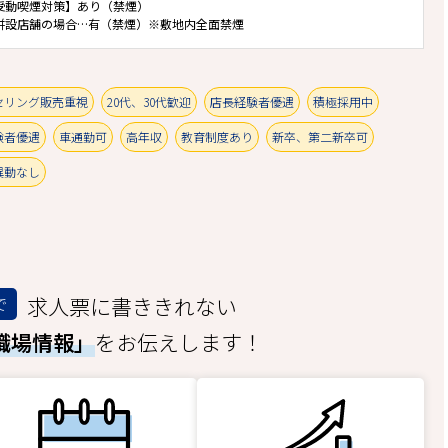
受動喫煙対策】あり（禁煙）
併設店舗の場合…有（禁煙）※敷地内全面禁煙
セリング販売重視
20代、30代歓迎
店長経験者優遇
積極採用中
験者優遇
車通勤可
高年収
教育制度あり
新卒、第二新卒可
異動なし
求人票に書ききれない
で
職場情報」
をお伝えします！