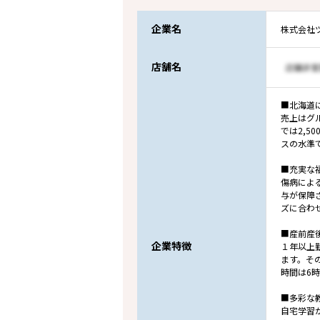
企業名
株式会社
店舗名
■北海道
売上はグル
では2,
スの水準
■充実な
傷病によ
与が保障
ズに合わ
■産前産
企業特徴
１年以上
ます。そ
時間は6
■多彩な
自宅学習