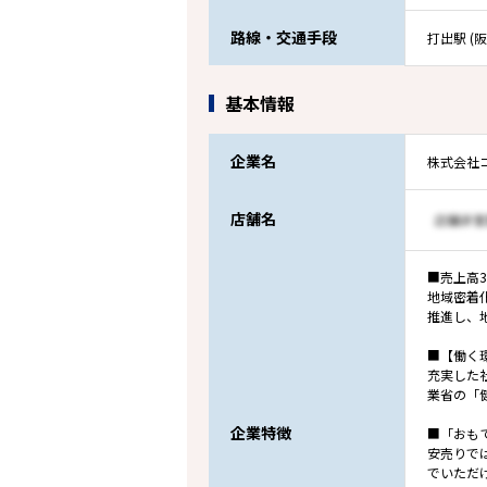
路線・交通手段
打出駅 (
基本情報
企業名
株式会社
店舗名
■売上高3
地域密着
推進し、
■【働く
充実した
業省の「
企業特徴
■「おも
安売りで
でいただ