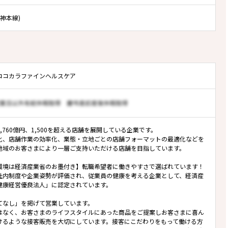
阪神本線)
ココカラファインヘルスケア
,760億円、1,500を超える店舗を展開している企業です。
化、店舗作業の効率化、業態・立地ごとの店舗フォーマットの最適化などを
地域のお客さまにより一層ご支持いただける店舗を目指しています。
環境は経済産業省のお墨付き】転職希望者に働きやすさで選ばれています！
社内制度や企業姿勢が評価され、従業員の健康を考える企業として、経済産
健康経営優良法人」に認定されています。
てなし」を掲げて営業しています。
はなく、お客さまのライフスタイルにあった商品をご提案しお客さまに喜ん
けるような接客販売を大切にしています。接客にこだわりをもって働ける方