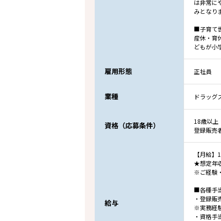
は非常に
みとなり
■子育て
産休・育
どもが小
雇用形態
正社員
業種
ドラッグ
18歳以上
資格（応募条件）
登録販売
【月給】19
★想定年収
※ご経験
■各種手
・登録販売
給与
※実務経験
・資格手