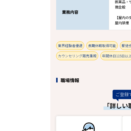
医薬品・
務全般
業務内容
【屋内の
屋内禁煙
業界経験者優遇
長期休暇取得可能
駅徒歩
カウンセリング販売重視
年間休日115日以
職場情報
ご登録
「詳しい