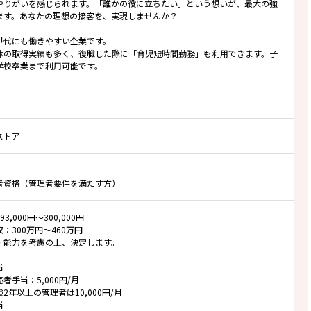
やりがいを感じられます。「誰かの役に立ちたい」という想いが、最大の強
ます。あなたの理想の接客を、実現しませんか？
世代にも働きやすい企業です。
休の取得実績も多く、復職した際に「育児短時間勤務」も利用できます。子
学校卒業まで利用可能です。
ストア
者資格（管理者要件を満たす方）
3,000円～300,000円
：300万円～460万円
・能力を考慮の上、決定します。
当
者手当：5,000円/月
2年以上の管理者は10,000円/月
当