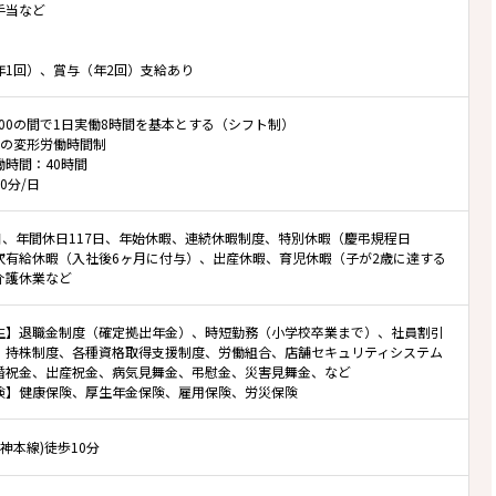
手当など
年1回）、賞与（年2回）支給あり
22:00の間で1日実働8時間を基本とする（シフト制）
位の変形労働時間制
働時間：40時間
0分/日
0日、年間休日117日、年始休暇、連続休暇制度、特別休暇（慶弔規程日
次有給休暇（入社後6ヶ月に付与）、出産休暇、育児休暇（子が2歳に達する
介護休業など
生】退職金制度（確定拠出年金）、時短勤務（小学校卒業まで）、社員割引
、持株制度、各種資格取得支援制度、労働組合、店舗セキュリティシステム
婚祝金、出産祝金、病気見舞金、弔慰金、災害見舞金、など
険】健康保険、厚生年金保険、雇用保険、労災保険
阪神本線)徒歩10分