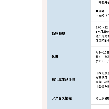
・時間外
■備考
・昇給（
9:00～
1ヶ月単
勤務時間
週所定労
休憩時間6
月8～1
休日
数）、年
まで）、
【福利厚
販売制度
福利厚生諸手当
完備、結
【各種保
アクセス情報
打出駅 (