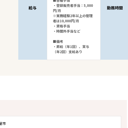
■各種手当
・登録販売者手当：5,000
給与
勤務時間
円/月
※実務経験2年以上の管理
者は10,000円/月
・資格手当
・時間外手当など
■備考
・昇給（年1回）、賞与
（年2回）支給あり
屋市