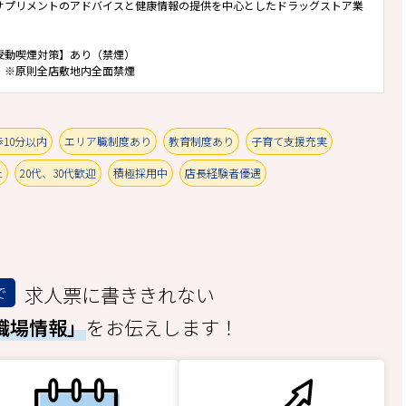
サプリメントのアドバイスと健康情報の提供を中心としたドラッグストア業
受動喫煙対策】あり（禁煙）
 ※原則全店敷地内全面禁煙
10分以内
エリア職制度あり
教育制度あり
子育て支援充実
上
20代、30代歓迎
積極採用中
店長経験者優遇
求人票に書ききれない
で
職場情報」
をお伝えします！