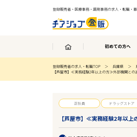
登録販売者・医療事務・調剤事務の求人・転職・募
初めての方へ
登録販売者の求人・転職TOP
兵庫県
【芦屋市】≪実務経験2年以上の方≫外部機関との
×
最短30秒で転職サポート登録
求人検索
ホーム
正社員
ドラッグストア
初めての方へ
事業部紹介
【芦屋市】≪実務経験2年以上
求人検索
求人特集
企業特集