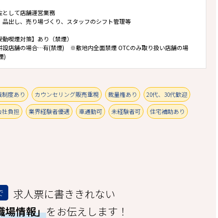
佐として店舗運営業務
、品出し、売り場づくり、スタッフのシフト管理等
受動喫煙対策】あり（禁煙）
併設店舗の場合…有(禁煙) ※敷地内全面禁煙 OTCのみ取り扱い店舗の場
煙)
職制度あり
カウンセリング販売重視
裁量権あり
20代、30代歓迎
会社負担
業界経験者優遇
車通勤可
未経験者可
住宅補助あり
求人票に書ききれない
で
職場情報」
をお伝えします！