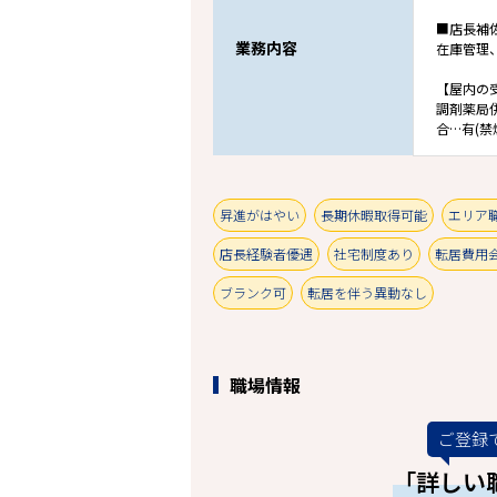
■店長補
業務内容
在庫管理
【屋内の
調剤薬局
合…有(禁
昇進がはやい
長期休暇取得可能
エリア
店長経験者優遇
社宅制度あり
転居費用
ブランク可
転居を伴う異動なし
職場情報
ご登録
「詳しい