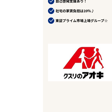
自己啓発支援あり！
お役立ちコンテンツ
企業の皆様へ
社宅の家賃負担は20％♪
会社概要
お問い合わせ
東証プライム市場上場グループ☆
閉じる ×