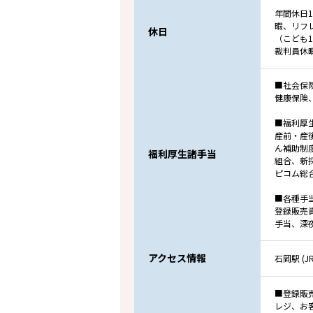
年間休日
暇、リフ
休日
（こども
裁判員休
■社会保
健康保険
■福利厚
産前・産
ん補助制
福利厚生諸手当
組合、新
ピコム総
■各種手
登録販売
手当、深
アクセス情報
石岡駅 (
■登録販
レジ、お