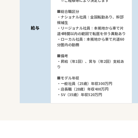
※ご経験等により決定します
■総合職区分
・ナショナル社員：全国転勤あり、幹部
候補生
給与
・リージョナル社員：本拠地から車で片
道4時間以内の範囲で転居を伴う異動あり
・ローカル社員：本拠地から車で片道60
分圏内の勤務
■備考
・昇給（年1回）、賞与（年2回）支給あ
り
■モデル年収
・一般社員（25歳）年収300万円
・店長職（28歳）年収400万円
・SV（35歳）年収520万円