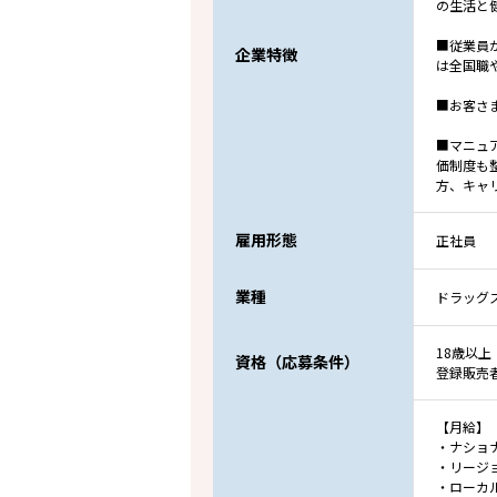
の生活と
■従業員
企業特徴
は全国職
■お客さ
■マニュ
価制度も
方、キャ
雇用形態
正社員
業種
ドラッグ
18歳以上
資格（応募条件）
登録販売
【月給】
・ナショナル
・リージョ
・ローカル社