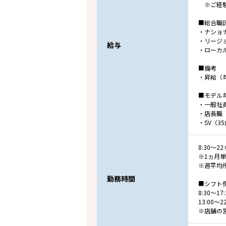
※ご経験
■総合職
・ナショ
・リージ
給与
・ローカ
■備考
・昇給（
■モデル
・一般社員
・店長職（
・SV（3
8:30～
※1ヵ月
※週平均
勤務時間
■シフト
8:30～1
13:00～
※店舗の