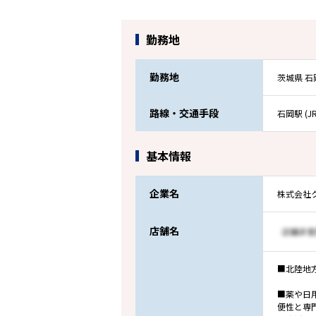
勤務地
勤務地
茨城県 石
路線・交通手段
石岡駅 (J
基本情報
企業名
株式会社
店舗名
■北陸地
■薬や日
便性と専