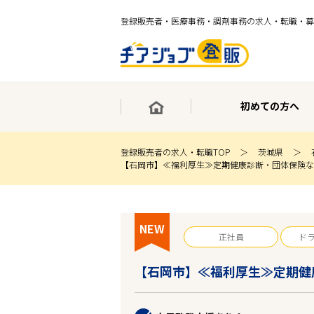
登録販売者・医療事務・調剤事務の求人・転職・募
初めての方へ
登録販売者の求人・転職TOP
茨城県
【石岡市】≪福利厚生≫定期健康診断・団体保険な
×
最短30秒で転職サポート登録
求人検索
NEW
ホーム
正社員
ド
初めての方へ
事業部紹介
【石岡市】≪福利厚生≫定期健
求人検索
求人特集
企業特集