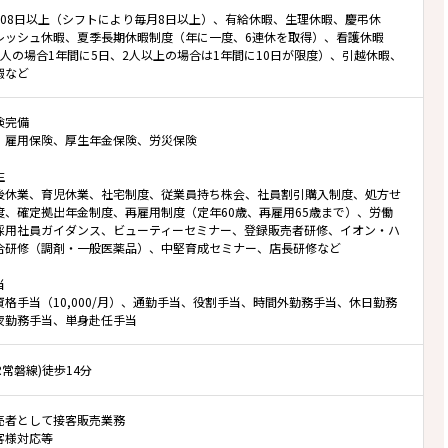
108日以上（シフトにより毎月8日以上）、有給休暇、生理休暇、慶弔休
レッシュ休暇、夏季長期休暇制度（年に一度、6連休を取得）、看護休暇
1人の場合1年間に5日、2人以上の場合は1年間に10日が限度）、引越休暇、
暇など
険完備
、雇用保険、厚生年金保険、労災保険
生
後休業、育児休業、社宅制度、従業員持ち株会、社員割引購入制度、処方せ
度、確定拠出年金制度、再雇用制度（定年60歳、再雇用65歳まで）、労働
採用社員ガイダンス、ビューティーセミナー、登録販売者研修、イオン・ハ
合研修（調剤・一般医薬品）、中堅育成セミナー、店長研修など
当
資格手当（10,000/月）、通勤手当、役割手当、時間外勤務手当、休日勤務
夜勤務手当、単身赴任手当
JR常磐線)徒歩14分
売者として接客販売業務
客様対応等