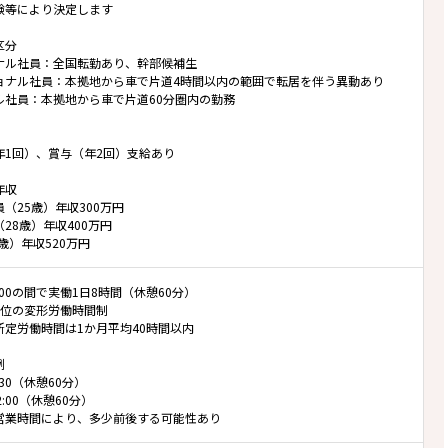
等により決定します
区分
ナル社員：全国転勤あり、幹部候補生
ョナル社員：本拠地から車で片道4時間以内の範囲で転居を伴う異動あり
ル社員：本拠地から車で片道60分圏内の勤務
年1回）、賞与（年2回）支給あり
年収
（25歳）年収300万円
28歳）年収400万円
5歳）年収520万円
22:00の間で実働1日8時間（休憩60分）
単位の変形労働時間制
所定労働時間は1か月平均40時間以内
例
7:30（休憩60分）
22:00（休憩60分）
営業時間により、多少前後する可能性あり