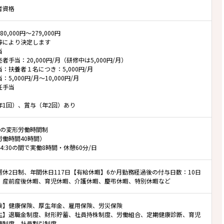
者資格
0,000円～279,000円
等により決定します
当
者手当：20,000円/月（研修中は5,000円/月）
：扶養者１名につき：5,000円/月
5,000円/月～10,000円/月
任手当
年1回）、賞与（年2回）あり
位の変形労働時間制
労働時間40時間）
～24:30の間で実働8時間・休憩60分/日
週休2日制、年間休日117日【有給休暇】6か月勤務経過後の付与日数：10日
】産前産後休暇、育児休暇、介護休暇、慶弔休暇、特別休暇など
険】健康保険、厚生年金、雇用保険、労災保険
生】退職金制度、財形貯蓄、社員持株制度、労働組合、定期健康診断、育児
務制度、社員割引制度