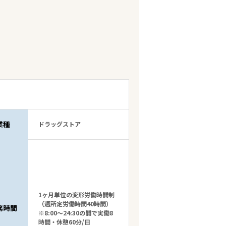
業種
ドラッグストア
1ヶ月単位の変形労働時間制
（週所定労働時間40時間）
務時間
※8:00～24:30の間で実働8
時間・休憩60分/日