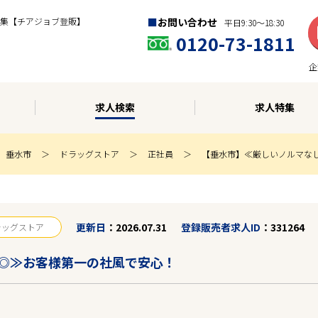
集【チアジョブ登販】
お問い合わせ
平日9:30〜18:30
0120-73-1811
企
求人検索
求人特集
垂水市
ドラッグストア
正社員
【垂水市】≪厳しいノルマな
更新日
2026.07.31
登録販売者求人ID
331264
ラッグストア
◎≫お客様第一の社風で安心！