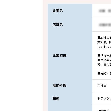
企業名
店舗名
■本社の
業です。
ウンセリ
企業特徴
■「複合
大手企業
で、質の
■昇給・
雇用形態
正社員
業種
ドラッグ
18歳以上