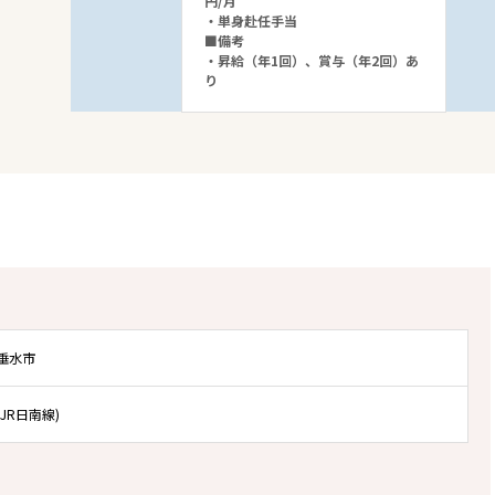
円/月
・単身赴任手当
■備考
・昇給（年1回）、賞与（年2回）あ
り
垂水市
JR日南線)