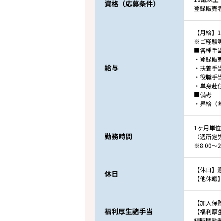
資格（応募条件）
登録販売
【月給】18
※ご経験
■各種手
・登録販売
給与
・扶養手当
・役職手当：
・単身赴
■備考
・昇給（
1ヶ月単
勤務時間
（週所定
※8:00
【休日】
休日
【他休暇
【加入保
福利厚生諸手当
【福利厚
短時間勤