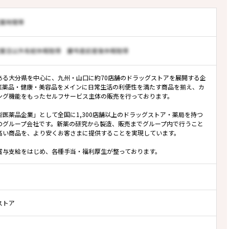
ある大分県を中心に、九州・山口に約70店舗のドラッグストアを展開する企
医薬品・健康・美容品をメインに日常生活の利便性を満たす商品を揃え、カ
ング機能をもったセルフサービス主体の販売を行っております。
型医薬品企業」として全国に1,300店舗以上のドラッグストア・薬局を持つ
のグループ会社です。新薬の研究から製造、販売までグループ内で行うこと
高い商品を、より安くお客さまに提供することを実現しています。
賞与支給をはじめ、各種手当・福利厚生が整っております。
ストア