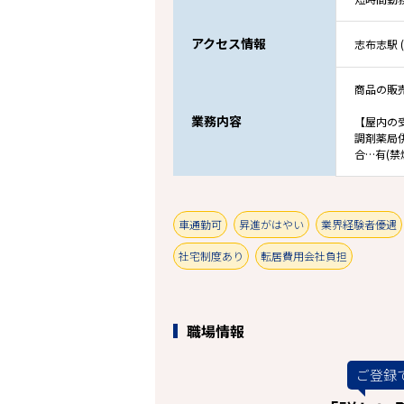
アクセス情報
志布志駅 
商品の販
業務内容
【屋内の
調剤薬局
合…有(禁
車通勤可
昇進がはやい
業界経験者優遇
社宅制度あり
転居費用会社負担
職場情報
ご登録