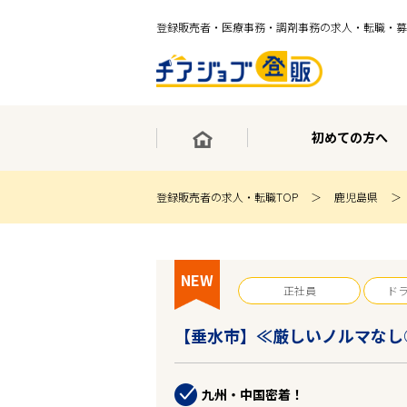
登録販売者・医療事務・調剤事務の求人・転職・募
初めての方へ
登録販売者の求人・転職TOP
鹿児島県
×
最短30秒で転職サポート登録
求人検索
NEW
ホーム
正社員
ド
初めての方へ
事業部紹介
【垂水市】≪厳しいノルマなし
求人検索
求人特集
企業特集
九州・中国密着！
お役立ちコンテンツ