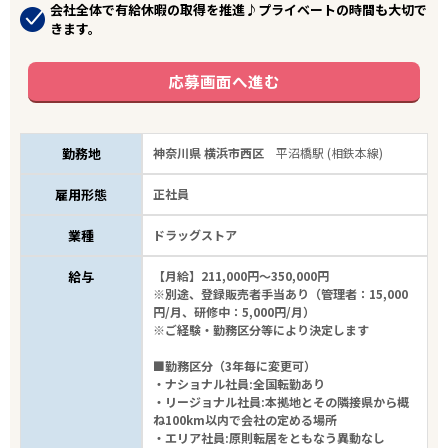
会社全体で有給休暇の取得を推進♪プライベートの時間も大切で
きます。
応募画面へ進む
勤務地
神奈川県 横浜市西区
平沼橋駅 (相鉄本線)
雇用形態
正社員
業種
ドラッグストア
給与
【月給】211,000円～350,000円
※別途、登録販売者手当あり（管理者：15,000
円/月、研修中：5,000円/月）
※ご経験・勤務区分等により決定します
■勤務区分（3年毎に変更可）
・ナショナル社員:全国転勤あり
・リージョナル社員:本拠地とその隣接県から概
ね100km以内で会社の定める場所
・エリア社員:原則転居をともなう異動なし