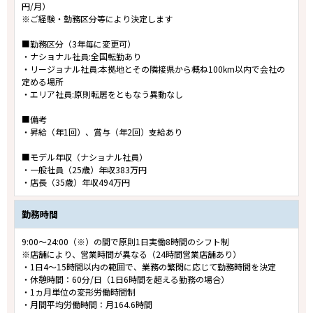
円/月）
※ご経験・勤務区分等により決定します
■勤務区分（3年毎に変更可）
・ナショナル社員:全国転勤あり
・リージョナル社員:本拠地とその隣接県から概ね100km以内で会社の
定める場所
・エリア社員:原則転居をともなう異動なし
■備考
・昇給（年1回）、賞与（年2回）支給あり
■モデル年収（ナショナル社員）
・一般社員（25歳）年収383万円
・店長（35歳）年収494万円
勤務時間
9:00～24:00（※）の間で原則1日実働8時間のシフト制
※店舗により、営業時間が異なる（24時間営業店舗あり）
・1日4～15時間以内の範囲で、業務の繁閑に応じて勤務時間を決定
・休憩時間：60分/日（1日6時間を超える勤務の場合）
・1ヵ月単位の変形労働時間制
・月間平均労働時間：月164.6時間