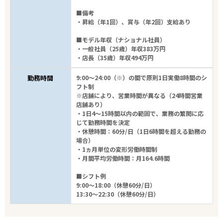
■備考
・昇給（年1回）、賞与（年2回）支給あり
■モデル年収（ナショナル社員）
・一般社員（25歳）年収383万円
・店長（35歳）年収494万円
勤務時間
9:00～24:00（※）の間で原則1日実働8時間のシ
フト制
※店舗により、営業時間が異なる（24時間営業
店舗あり）
・1日4～15時間以内の範囲で、業務の繁閑に応
じて勤務時間を決定
・休憩時間：60分/日（1日6時間を超える勤務の
場合）
・1ヵ月単位の変形労働時間制
・月間平均労働時間：月164.6時間
■シフト例
9:00～18:00（休憩60分/日）
13:30～22:30（休憩60分/日）