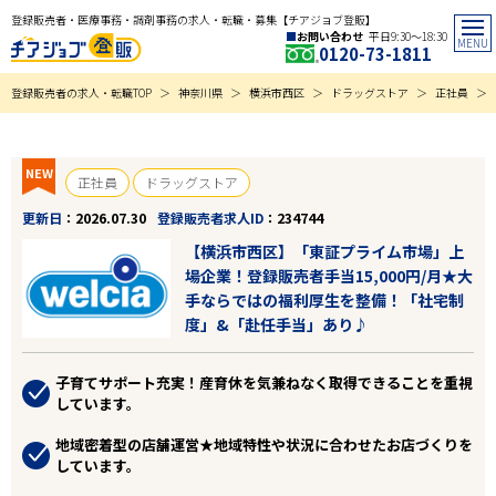
登録販売者・医療事務・調剤事務の求人・転職・募集【チアジョブ登販】
お問い合わせ
平日9:30〜18:30
0120-73-1811
登録販売者の求人・転職TOP
神奈川県
横浜市西区
ドラッグストア
正社員
NEW
正社員
ドラッグストア
更新日
2026.07.30
登録販売者求人ID
234744
【横浜市西区】「東証プライム市場」上
場企業！登録販売者手当15,000円/月★大
手ならではの福利厚生を整備！「社宅制
度」&「赴任手当」あり♪
子育てサポート充実！産育休を気兼ねなく取得できることを重視
しています。
地域密着型の店舗運営★地域特性や状況に合わせたお店づくりを
しています。