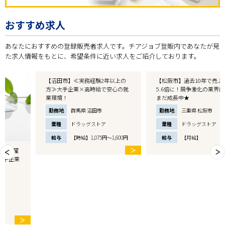
おすすめ求人
あなたにおすすめの登録販売者求人です。チアジョブ登販内であなたが見
た求人情報をもとに、希望条件に近い求人をご紹介しております。
【沼田市】≪実務経験2年以上の
【松阪市】過去10年で売上高が
方≫大手企業×高時給で安心の就
5.6倍に！競争激化の業界内でまだ
業環境！
まだ成長中★
勤務地
群馬県 沼田市
勤務地
三重県 松阪市
業種
ドラッグストア
業種
ドラッグストア
給与
【時給】1,075円～1,600円
給与
【月給】
＞
＞