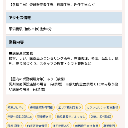
【各種手当】登録販売者手当、役職手当、赴任手当など
アクセス情報
平沼橋駅 (相鉄本線)徒歩8分
業務内容
■店舗運営業務
接客、レジ、医薬品カウンセリング販売、在庫管理、発注、品出し、陳
列、売り場づくり、スタッフの教育・シフト管理など
【屋内の受動喫煙対策】あり（禁煙）
調剤薬局併設店舗の場合…有(禁煙) ※敷地内全面禁煙 OTCのみ取り扱
い店舗の場合…有(禁煙)
昇進がはやい
長期休暇取得可能
エリア職制度あり
カウンセリング販売重視
年間休日115日以上
裁量権あり
推奨品販売ノルマなし
20代、30代歓迎
積極採用中
店長経験者優遇
社宅制度あり
転居費用会社負担
車通勤可