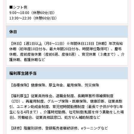
■シフト例
9:00～18:00（休憩60分/日）
13:30～22:30（休憩60分/日）
休日
【休日】1週1日以上（月8～11日）※年間休日118日【休暇】年次有給
休暇（初年度10日付与、最大年間20日付与、時間単位取得可）、慶弔
休暇、産前産後休業（産前6週、産後8週）、育児休業（３歳まで）、介
護休暇、看護休暇など
福利厚生諸手当
【各種保険】健康保険、厚生年金、雇用保険、労災保険
【福利厚生】従業員持株会、退職金制度、長期障害所得補償制度
（LTD）、再雇用制度、グループ保険・医療保険、健康診断、従業員割
引、ユニオン助成金制度、育児短時間勤務制度（最長で子供が中学1年
生になる4月まで）、介護時短勤務、社宅制度(転居を伴う異動をした場
合)、労働組合、従業員相談窓口、処方せん補助制度など
【研修】階層別研修、登録販売者継続研修、eラーニングなど