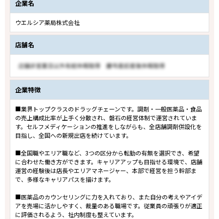
企業名
ウエルシア薬局株式会社
店舗名
企業特徴
■業界トップクラスのドラッグチェーンです。調剤・一般医薬品・食品
の売上構成比率が上手く分散され、磐石の経営体制で運営されていま
す。セルフメディケーションの推進をしながらも、全店舗調剤併設化を
目指し、全国への新規出店を続けています。
■全国職やエリア職など、3つの区分から転勤の有無を選択でき、希望
に合わせた働き方ができます。キャリアアップも目指せる環境で、店舗
運営の経験後は店長やエリアマネージャー、本部で経営を担う幹部ま
で、多様なキャリアパスを描けます。
■医薬品のカウンセリングに力を入れており、また自分の考えやアイデ
アを売場に活かしやすく、裁量のある職場です。従業員の頑張りが適正
に評価されるよう、社内制度も整えています。