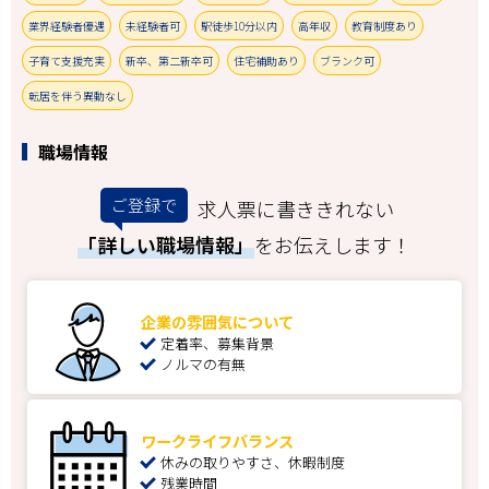
業界経験者優遇
未経験者可
駅徒歩10分以内
高年収
教育制度あり
子育て支援充実
新卒、第二新卒可
住宅補助あり
ブランク可
転居を伴う異動なし
職場情報
ご登録で
求人票に書ききれない
「詳しい職場情報」
をお伝えします！
企業の雰囲気について
定着率、募集背景
ノルマの有無
ワークライフバランス
休みの取りやすさ、休暇制度
残業時間