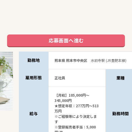
応募画面へ進む
勤務地
熊本県 熊本市中央区
水前寺駅 (JR豊肥本線)
雇用形態
業種
正社員
【月給】185,000円～
345,000円
★想定年収：277万円～513
万円
給与
勤務時間
※ご経験等により決定しま
す
※登録販売者手当：5,000