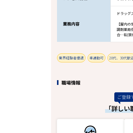
ドラッグ
業務内容
【屋内の
調剤薬局
合…有(禁
業界経験者優遇
車通勤可
20代、30代歓
職場情報
ご登録
「詳しい