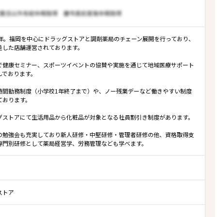
0年。福岡を中心にドラッグストアと調剤薬局のチェーン展開を行っており、
差した店舗運営されております。
で健康セミナー、スポーツイベントの協賛や実施を通じて地域医療サポート
んでおります。
時間勤務制度（小学校1年終了まで）や、ノー残業デーなど働きやすい制度
ております。
グストアにて生活用品から化粧品が対象となる社員割引き制度があります。
の勉強会も充実しており新人研修・中堅研修・管理者研修の他、資格取得支
専門別研修として薬局経営学、労務管理なども学べます。
ストア