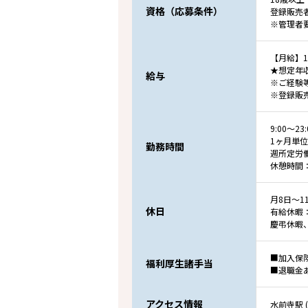
資格（応募条件）
登録販売
※管理者
【月給】18
★想定年収
給与
※ご経験
※登録販売
9:00～
1ヶ月単
勤務時間
週所定労
休憩時間：
月8日～1
休日
有給休暇
慶弔休暇
■加入保
福利厚生諸手当
■退職金
アクセス情報
水前寺駅 