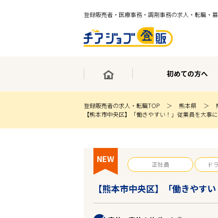
登録販売者・医療事務・調剤事務の求人・転職・募
初めての方へ
登録販売者の求人・転職TOP
熊本県
【熊本市中央区】「働きやすい！」従業員を大事に
×
最短30秒で転職サポート登録
求人検索
NEW
ホーム
正社員
ド
初めての方へ
事業部紹介
【熊本市中央区】「働きやすい
求人検索
求人特集
企業特集