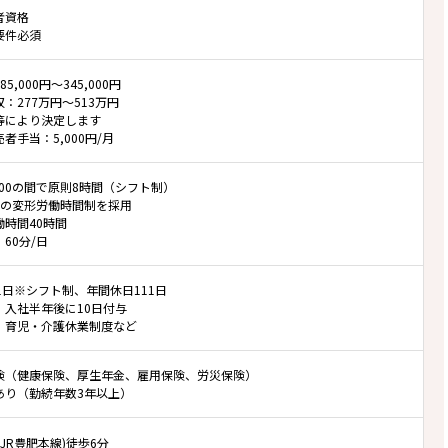
者資格
要件必須
5,000円～345,000円
：277万円～513万円
等により決定します
者手当：5,000円/月
23:00の間で原則8時間（シフト制）
位の変形労働時間制を採用
働時間40時間
60分/日
1日※シフト制、年間休日111日
：入社半年後に10日付与
、育児・介護休業制度など
険（健康保険、厚生年金、雇用保険、労災保険）
あり（勤続年数3年以上）
(JR豊肥本線)徒歩6分