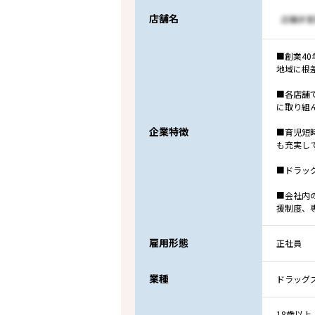
店舗名
■創業4
地域に根
■各店舗
に取り組
企業特徴
■育児短
も充実し
■ドラッ
■会社内
援制度、
雇用形態
正社員
業種
ドラッグ
18歳以上