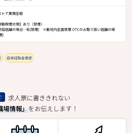
ストア業務全般
受動喫煙対策】あり（禁煙）
併設店舗の場合…有(禁煙) ※敷地内全面禁煙 OTCのみ取り扱い店舗の場
煙)
迎
店長経験者優遇
求人票に書ききれない
で
職場情報」
をお伝えします！