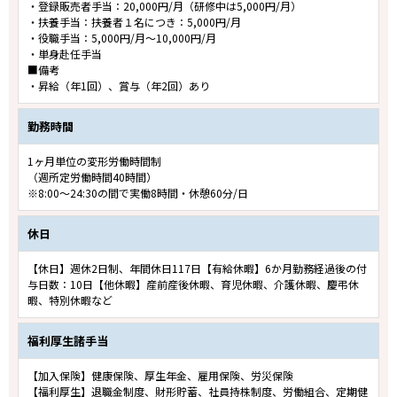
・登録販売者手当：20,000円/月（研修中は5,000円/月）
・扶養手当：扶養者１名につき：5,000円/月
・役職手当：5,000円/月～10,000円/月
・単身赴任手当
■備考
・昇給（年1回）、賞与（年2回）あり
勤務時間
1ヶ月単位の変形労働時間制
（週所定労働時間40時間）
※8:00～24:30の間で実働8時間・休憩60分/日
休日
【休日】週休2日制、年間休日117日【有給休暇】6か月勤務経過後の付
与日数：10日【他休暇】産前産後休暇、育児休暇、介護休暇、慶弔休
暇、特別休暇など
福利厚生諸手当
【加入保険】健康保険、厚生年金、雇用保険、労災保険
【福利厚生】退職金制度、財形貯蓄、社員持株制度、労働組合、定期健