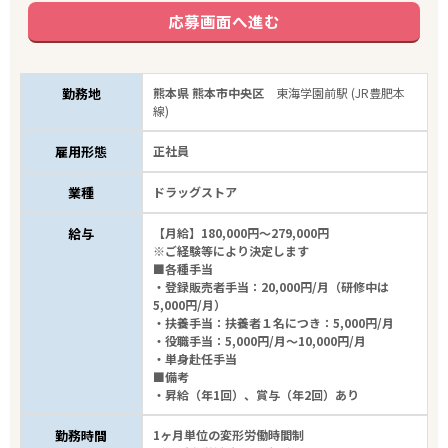
応募画面へ進む
勤務地
熊本県 熊本市中央区
東海学園前駅 (JR豊肥本
線)
雇用形態
正社員
業種
ドラッグストア
給与
【月給】180,000円～279,000円
※ご経験等により決定します
■各種手当
・登録販売者手当：20,000円/月（研修中は
5,000円/月）
・扶養手当：扶養者１名につき：5,000円/月
・役職手当：5,000円/月～10,000円/月
・単身赴任手当
■備考
・昇給（年1回）、賞与（年2回）あり
勤務時間
1ヶ月単位の変形労働時間制