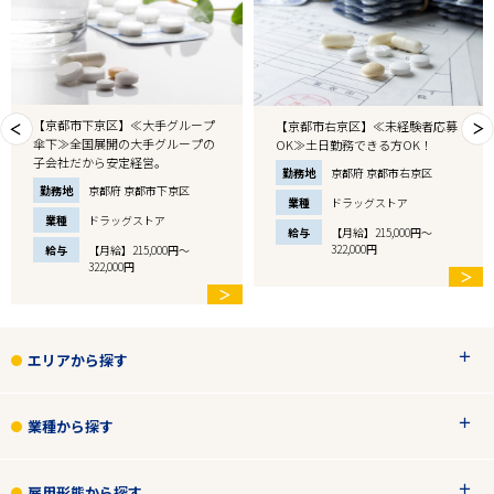
【京都市下京区】≪大手グループ
【京都市右京区】≪未経験者応募
傘下≫全国展開の大手グループの
OK≫土日勤務できる方OK！
子会社だから安定経営。
勤務地
京都府 京都市右京区
勤務地
京都府 京都市下京区
業種
ドラッグストア
業種
ドラッグストア
給与
【月給】215,000円～
322,000円
給与
【月給】215,000円～
322,000円
＞
＞
エリアから探す
業種から探す
雇用形態から探す