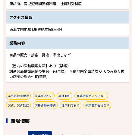
康診断、育児短時間勤務制度、社員割引制度
アクセス情報
東海学園前駅 (JR豊肥本線)車4分
業務内容
商品の販売・接客・発注・品出しなど
【屋内の受動喫煙対策】あり（禁煙）
調剤薬局併設店舗の場合…有(禁煙) ※敷地内全面禁煙 OTCのみ取り扱
い店舗の場合…有(禁煙)
業界経験者優遇
昇進がはやい
車通勤可
推奨品販売ノルマなし
20代、30代歓迎
店長経験者優遇
社宅制度あり
転居費用会社負担
職場情報