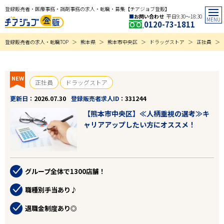
登録販売者・医療事務・調剤事務の求人・転職・募集【チアジョブ登販】
お問い合わせ
平日9:30〜18:30
0120-73-1811
登録販売者の求人・転職TOP
熊本県
熊本市中央区
ドラッグストア
正社員
NEW
正社員
ドラッグストア
更新日
2026.07.30
登録販売者求人ID
331244
【熊本市中央区】≪人柄重視の選考≫キ
ャリアアップしたい方にオススメ！
グループ全体で1300店舗！
職種別手当あり♪
退職金制度あり◎