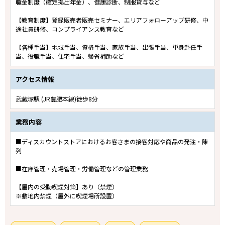
職金制度（確定拠出年金）、健康診断、制服貸与など
【教育制度】登録販売者販売セミナー、エリアフォローアップ研修、中
途社員研修、コンプライアンス教育など
【各種手当】地域手当、資格手当、家族手当、出張手当、単身赴任手
当、役職手当、住宅手当、帰省補助など
アクセス情報
武蔵塚駅 (JR豊肥本線)徒歩8分
業務内容
■ディスカウントストアにおけるお客さまの接客対応や商品の発注・陳
列
■在庫管理・売場管理・労働管理などの管理業務
【屋内の受動喫煙対策】あり（禁煙）
※敷地内禁煙（屋外に喫煙場所設置）