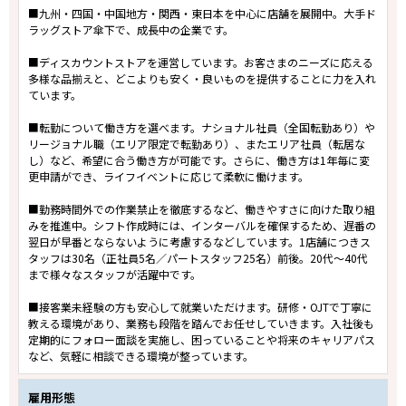
■九州・四国・中国地方・関西・東日本を中心に店舗を展開中。大手ド
ラッグストア傘下で、成長中の企業です。
■ディスカウントストアを運営しています。お客さまのニーズに応える
多様な品揃えと、どこよりも安く・良いものを提供することに力を入れ
ています。
■転勤について働き方を選べます。ナショナル社員（全国転勤あり）や
リージョナル職（エリア限定で転勤あり）、またエリア社員（転居な
し）など、希望に合う働き方が可能です。さらに、働き方は1年毎に変
更申請ができ、ライフイベントに応じて柔軟に働けます。
■勤務時間外での作業禁止を徹底するなど、働きやすさに向けた取り組
みを推進中。シフト作成時には、インターバルを確保するため、遅番の
翌日が早番とならないように考慮するなどしています。1店舗につきス
タッフは30名（正社員5名／パートスタッフ25名）前後。20代～40代
まで様々なスタッフが活躍中です。
■接客業未経験の方も安心して就業いただけます。研修・OJTで丁寧に
教える環境があり、業務も段階を踏んでお任せしていきます。入社後も
定期的にフォロー面談を実施し、困っていることや将来のキャリアパス
など、気軽に相談できる環境が整っています。
雇用形態