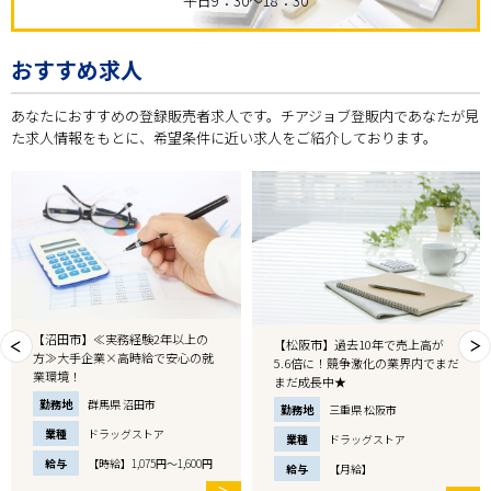
平日9：30～18：30
おすすめ求人
あなたにおすすめの登録販売者求人です。チアジョブ登販内であなたが見
た求人情報をもとに、希望条件に近い求人をご紹介しております。
【沼田市】≪実務経験2年以上の
【松阪市】過去10年で売上高が
方≫大手企業×高時給で安心の就
5.6倍に！競争激化の業界内でまだ
業環境！
まだ成長中★
勤務地
群馬県 沼田市
勤務地
三重県 松阪市
業種
ドラッグストア
業種
ドラッグストア
給与
【時給】1,075円～1,600円
給与
【月給】
＞