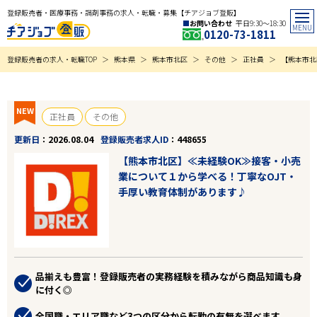
登録販売者・医療事務・調剤事務の求人・転職・募集【チアジョブ登販】
お問い合わせ
平日9:30〜18:30
0120-73-1811
登録販売者の求人・転職TOP
熊本県
熊本市北区
その他
正社員
【熊本市北
NEW
正社員
その他
更新日
2026.08.04
登録販売者求人ID
448655
【熊本市北区】≪未経験OK≫接客・小売
業について１から学べる！丁寧なOJT・
手厚い教育体制があります♪
品揃えも豊富！登録販売者の実務経験を積みながら商品知識も身
に付く◎
全国職・エリア職など3つの区分から転勤の有無を選べます。