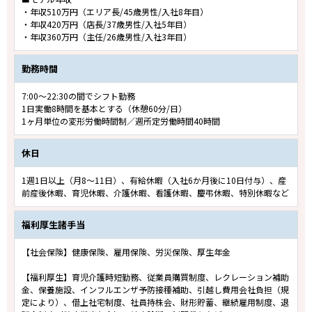
・年収510万円（エリア長/45歳男性/入社8年目）
・年収420万円（店長/37歳男性/入社5年目）
・年収360万円（主任/26歳男性/入社3年目）
勤務時間
7:00～22:30の間でシフト勤務
1日実働8時間を基本とする（休憩60分/日）
1ヶ月単位の変形労働時間制／週所定労働時間40時間
休日
1週1日以上（月8～11日）、有給休暇（入社6か月後に10日付与）、産
前産後休暇、育児休暇、介護休暇、看護休暇、慶弔休暇、特別休暇など
福利厚生諸手当
【社会保険】健康保険、雇用保険、労災保険、厚生年金
【福利厚生】育児介護時短勤務、従業員購買制度、レクレーション補助
金、保養施設、インフルエンザ予防接種補助、引越し費用会社負担（規
定により）、借上社宅制度、社員持株会、財形貯蓄、継続雇用制度、退