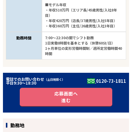
■モデル年収
・年収510万円（エリア長/45歳男性/入社8年
目）
・年収420万円（店長/37歳男性/入社5年目）
・年収360万円（主任/26歳男性/入社3年目）
勤務時間
7:00～22:30の間でシフト勤務
1日実働8時間を基本とする（休憩60分/日）
1ヶ月単位の変形労働時間制／週所定労働時間40
時間
電話でのお問い合わせ
（土日祝除く）
0120-73-1811
平日9:30〜18:30
応募画面へ
進む
勤務地