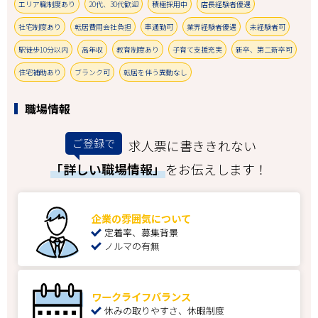
エリア職制度あり
20代、30代歓迎
積極採用中
店長経験者優遇
社宅制度あり
転居費用会社負担
車通勤可
業界経験者優遇
未経験者可
駅徒歩10分以内
高年収
教育制度あり
子育て支援充実
新卒、第二新卒可
住宅補助あり
ブランク可
転居を伴う異動なし
職場情報
ご登録で
求人票に書ききれない
「詳しい職場情報」
をお伝えします！
企業の雰囲気について
定着率、募集背景
ノルマの有無
ワークライフバランス
休みの取りやすさ、休暇制度