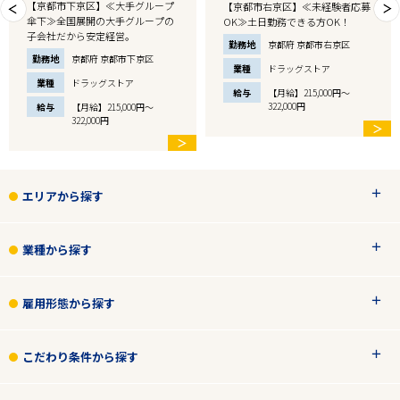
【京都市下京区】≪大手グループ
【京都市右京区】≪未経験者応募
傘下≫全国展開の大手グループの
OK≫土日勤務できる方OK！
子会社だから安定経営。
勤務地
京都府 京都市右京区
勤務地
京都府 京都市下京区
業種
ドラッグストア
業種
ドラッグストア
給与
【月給】215,000円～
322,000円
給与
【月給】215,000円～
322,000円
＞
＞
エリアから探す
業種から探す
雇用形態から探す
こだわり条件から探す