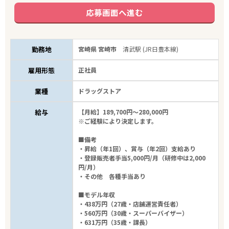
応募画面へ進む
勤務地
宮崎県 宮崎市
清武駅 (JR日豊本線)
雇用形態
正社員
業種
ドラッグストア
給与
【月給】189,700円～280,000円
※ご経験により決定します。
■備考
・昇給（年1回）、賞与（年2回）支給あり
・登録販売者手当5,000円/月（研修中は2,000
円/月）
・その他 各種手当あり
■モデル年収
・438万円（27歳・店舗運営責任者）
・560万円（30歳・スーパーバイザー）
・631万円（35歳・課長）