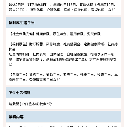
週休2日制（月平均9.6日）、年間休日116日、有給休暇（初年度10日、
最大20日）、特別休暇、介護休暇、産前・産後休暇、育児休暇 など
福利厚生諸手当
【社会保険完備】健康保険、厚生年金、雇用保険、労災保険
【福利厚生】財形貯蓄、研修制度、社員懇親会、定期健康診断、社員持
株会
社員購買割引、社内表彰、団体保険、自社保養施設、復職フォロー制
度、住宅資金貸付制度、退職金制度(確定拠出年金)、定年再雇用制度な
ど
【各種手当】資格手当、通勤手当、家族手当、残業手当、役職手当、単
身赴任手当、登録販売者手当など
アクセス情報
清武駅 (JR日豊本線)徒歩6分
業務内容