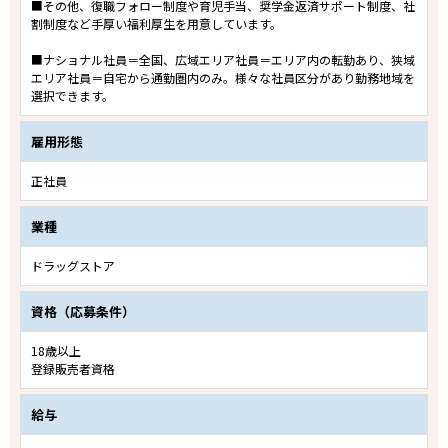
■その他、復職フォロー制度や育児手当、奨学金返済サポート制度、社
割制度など手厚い福利厚生を用意しています。
■ナショナル社員＝全国、広域エリア社員＝エリア内の転勤あり、狭域
エリア社員＝自宅から通勤圏内のみ。様々な社員区分があり勤務地域を
選択できます。
雇用形態
正社員
業種
ドラッグストア
資格（応募条件）
18歳以上
登録販売者資格
給与