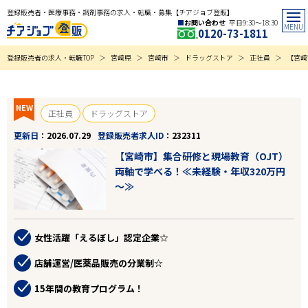
登録販売者・医療事務・調剤事務の求人・転職・募集【チアジョブ登販】
お問い合わせ
平日9:30〜18:30
0120-73-1811
登録販売者の求人・転職TOP
宮崎県
宮崎市
ドラッグストア
正社員
【宮崎
NEW
正社員
ドラッグストア
更新日
2026.07.29
登録販売者求人ID
232311
【宮崎市】集合研修と現場教育（OJT）
両軸で学べる！≪未経験・年収320万円
～≫
女性活躍「えるぼし」認定企業☆
店舗運営/医薬品販売の分業制☆
15年間の教育プログラム！