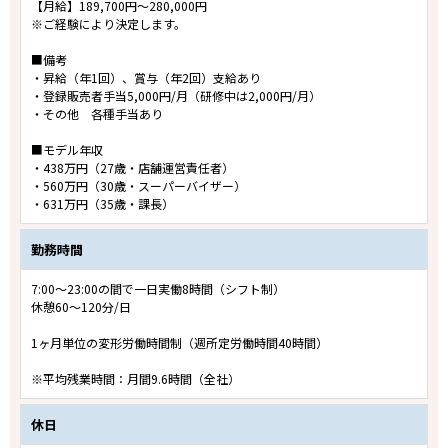
【月給】189,700円～280,000円
※ご経験により決定します。
■備考
・昇給（年1回）、賞与（年2回）支給あり
・登録販売者手当5,000円/月（研修中は2,000円/月）
・その他 各種手当あり
■モデル年収
・438万円（27歳・店舗運営責任者）
・560万円（30歳・スーパーバイザー）
・631万円（35歳・課長）
勤務時間
7:00～23:00の間で一日実働8時間（シフト制）
休憩60～120分/日
1ヶ月単位の変形労働時間制（週所定労働時間40時間）
※平均残業時間：月間9.6時間（全社）
休日