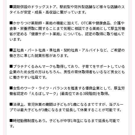
■調剤併設のドラッグストア、駅前型や郊外型店舗など様々な店舗のス
タイルが安定・成長・高収益に繋がっています。
■かかりつけ薬剤師・薬局の機能に加えて、OTC薬や健康食品、介護や
食事・栄養摂取に関することまで気軽に相談できる薬局として厚生労働
省が定める「健康サポート薬局」についても、認定の取得に取り組んで
います。
■正社員・パート社員・準社員・契約社員・アルバイトなど、ご希望の
働き方に準じた就業形態があります。
■プラチナくるみんマークも取得しており、子育てをサポートしている
企業のため女性の方はもちろん、男性の育休取得者もいるなど男女とも
に働きやすい社風です。
■女性のワーク・ライフ・バランスを推進する優良企業として、厚生労
働省認定の「えるぼしマーク」(最高位である3段階目)を取得。
■法律上、育児休業の期間は子どもが1歳になるまでですが、当グルー
プでは最大子どもが3歳になるまで延長して休業することが可能です。
■時短勤務制度もあり。子どもが中学1年生になるまで延長も可能で
す。