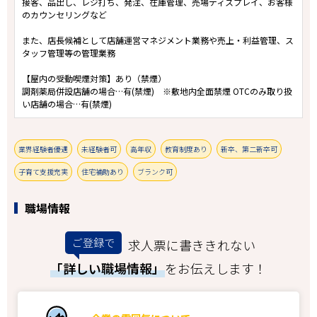
接客、品出し、レジ打ち、発注、在庫管理、売場ディスプレイ、お客様
のカウンセリングなど
また、店長候補として店舗運営マネジメント業務や売上・利益管理、ス
タッフ管理等の管理業務
【屋内の受動喫煙対策】あり（禁煙）
調剤薬局併設店舗の場合…有(禁煙) ※敷地内全面禁煙 OTCのみ取り扱
い店舗の場合…有(禁煙)
業界経験者優遇
未経験者可
高年収
教育制度あり
新卒、第二新卒可
子育て支援充実
住宅補助あり
ブランク可
職場情報
ご登録で
求人票に書ききれない
「詳しい職場情報」
をお伝えします！