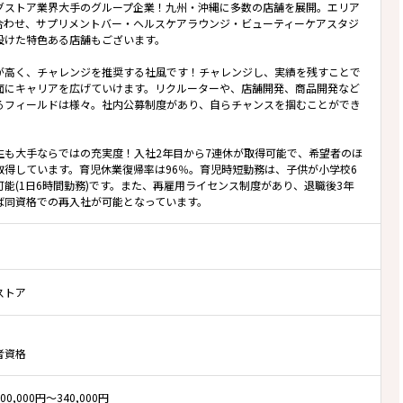
グストア業界大手のグループ企業！九州・沖縄に多数の店舗を展開。エリア
合わせ、サプリメントバー・ヘルスケアラウンジ・ビューティーケアスタジ
設けた特色ある店舗もございます。
が高く、チャレンジを推奨する社風です！チャレンジし、実績を残すことで
面にキャリアを広げていけます。リクルーターや、店舗開発、商品開発など
るフィールドは様々。社内公募制度があり、自らチャンスを掴むことができ
生も大手ならではの充実度！入社2年目から7連休が取得可能で、希望者のほ
取得しています。育児休業復帰率は96％。育児時短勤務は、子供が小学校6
可能(1日6時間勤務)です。また、再雇用ライセンス制度があり、退職後3年
ば同資格での再入社が可能となっています。
ストア
者資格
0,000円～340,000円