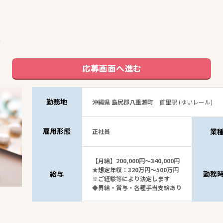
☆
応募画面へ進む
勤務地
沖縄県 島尻郡八重瀬町
首里駅 (ゆいレール)
雇用形態
業
正社員
【月給】200,000円～340,000円
★想定年収：320万円～500万円
給与
勤務
※ご経験等により決定します
◆昇給・賞与・各種手当支給あり