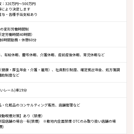
：320万円～500万円
等により決定します
賞与・各種手当支給あり
位の変形労働時間制
所定労働時間40時間）
働8時間勤務・休憩60分
0日、有給休暇、慶弔休暇、介護休暇、産前産後休暇、育児休暇など
（健康・厚生年金・介護・雇用）、社員割引制度、確定拠出年金、処方箋調
補助制度など
ゆいレール)車19分
品・化粧品のコンサルティング販売、店舗管理など
受動喫煙対策】あり（禁煙）
併設店舗の場合…有(禁煙) ※敷地内全面禁煙 OTCのみ取り扱い店舗の場
煙)