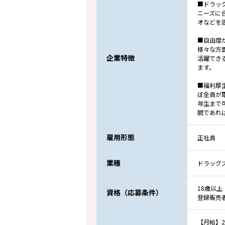
■ドラッ
ニーズに
オなどを
■自由度
様々な方
企業特徴
活躍でき
ます。
■福利厚
ぼ全員が
年生まで
間であれ
雇用形態
正社員
業種
ドラッグ
18歳以上
資格（応募条件）
登録販売
【月給】20