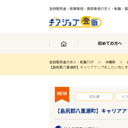
登録販売者・医療事務・調剤事務の求人・転職・募
初めての方へ
登録販売者の求人・転職TOP
沖縄県
【島尻郡八重瀬町】キャリアアップをしたい方にオ
×
最短30秒で転職サポート登録
求人検索
NEW
ホーム
正社員
ド
初めての方へ
事業部紹介
【島尻郡八重瀬町】キャリアア
求人検索
求人特集
企業特集