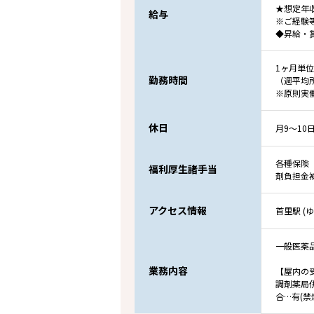
★想定年収
給与
※ご経験
◆昇給・
1ヶ月単
勤務時間
（週平均
※原則実
休日
月9～1
各種保険
福利厚生諸手当
剤負担金
アクセス情報
首里駅 (
一般医薬
業務内容
【屋内の
調剤薬局
合…有(禁