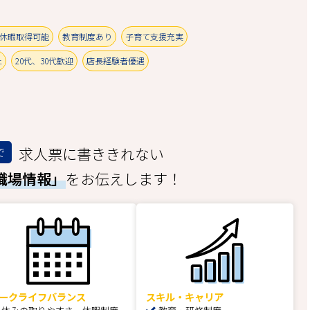
休暇取得可能
教育制度あり
子育て支援充実
上
20代、30代歓迎
店長経験者優遇
求人票に書ききれない
で
職場情報」
をお伝えします！
ークライフバランス
スキル・キャリア