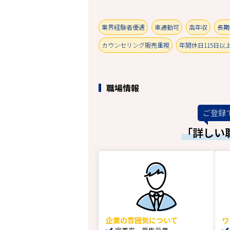
業界経験者優遇
車通勤可
高年収
長期
カウンセリング販売重視
年間休日115日以
職場情報
ご登録
「詳しい
企業の雰囲気について
ワ