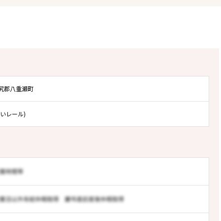
島尻郡八重瀬町
ゆいレール)