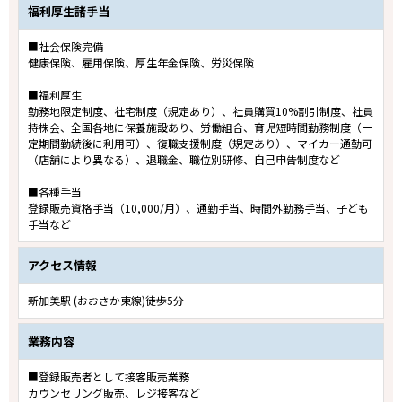
福利厚生諸手当
■社会保険完備
健康保険、雇用保険、厚生年金保険、労災保険
■福利厚生
勤務地限定制度、社宅制度（規定あり）、社員購買10%割引制度、社員
持株会、全国各地に保養施設あり、労働組合、育児短時間勤務制度（一
定期間勤続後に利用可）、復職支援制度（規定あり）、マイカー通勤可
（店舗により異なる）、退職金、職位別研修、自己申告制度など
■各種手当
登録販売資格手当（10,000/月）、通勤手当、時間外勤務手当、子ども
手当など
アクセス情報
新加美駅 (おおさか東線)徒歩5分
業務内容
■登録販売者として接客販売業務
カウンセリング販売、レジ接客など