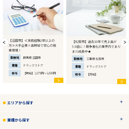
【沼田市】≪実務経験2年以上の
【松阪市】過去10年で売上高が
方≫大手企業×高時給で安心の就
5.6倍に！競争激化の業界内でまだ
業環境！
まだ成長中★
勤務地
群馬県 沼田市
勤務地
三重県 松阪市
業種
ドラッグストア
業種
ドラッグストア
給与
【時給】1,075円～1,600円
給与
【月給】
＞
＞
エリアから探す
業種から探す