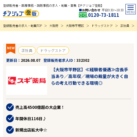
登録販売者・医療事務・調剤事務の求人・転職・募集【チアジョブ登販】
お問い合わせ
平日9:30〜18:30
0120-73-1811
登録販売者の求人・転職TOP
大阪府
大阪市平野区
ドラッグストア
正社員
NEW
正社員
ドラッグストア
更新日
2026.08.07
登録販売者求人ID
332302
【大阪市平野区】≪経験者優遇≫店長手
当あり／高年収／現場の裁量が大きく自
らの考え行動できる環境◎
売上高4500億超の大企業！
年間休日116日♪
新規出店拡大中☆