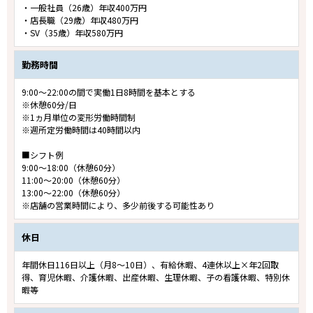
・一般社員（26歳）年収400万円
・店長職（29歳）年収480万円
・SV（35歳）年収580万円
勤務時間
9:00～22:00の間で実働1日8時間を基本とする
※休憩60分/日
※1ヵ月単位の変形労働時間制
※週所定労働時間は40時間以内
■シフト例
9:00～18:00（休憩60分）
11:00～20:00（休憩60分）
13:00～22:00（休憩60分）
※店舗の営業時間により、多少前後する可能性あり
休日
年間休日116日以上（月8～10日）、有給休暇、4連休以上×年2回取
得、育児休暇、介護休暇、出産休暇、生理休暇、子の看護休暇、特別休
暇等