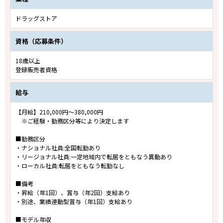
ドラッグストア
資格（応募条件）
18歳以上
登録販売者資格
給与
【月給】210,000円～380,000円
※ご経験・勤務区分等により決定します
■勤務区分
・ナショナル社員:全国転勤あり
・リージョナル社員:一定地域内で転居をともなう異動あり
・ローカル社員:転居をともなう転勤なし
■備考
・昇給（年1回）、賞与（年2回）支給あり
・別途、業績連動型賞与（年1回）支給あり
■モデル年収