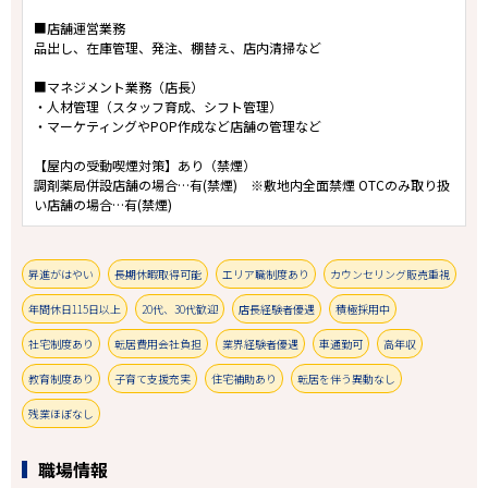
■店舗運営業務
品出し、在庫管理、発注、棚替え、店内清掃など
■マネジメント業務（店長）
・人材管理（スタッフ育成、シフト管理）
・マーケティングやPOP作成など店舗の管理など
【屋内の受動喫煙対策】あり（禁煙）
調剤薬局併設店舗の場合…有(禁煙) ※敷地内全面禁煙 OTCのみ取り扱
い店舗の場合…有(禁煙)
昇進がはやい
長期休暇取得可能
エリア職制度あり
カウンセリング販売重視
年間休日115日以上
20代、30代歓迎
店長経験者優遇
積極採用中
社宅制度あり
転居費用会社負担
業界経験者優遇
車通勤可
高年収
教育制度あり
子育て支援充実
住宅補助あり
転居を伴う異動なし
残業ほぼなし
職場情報