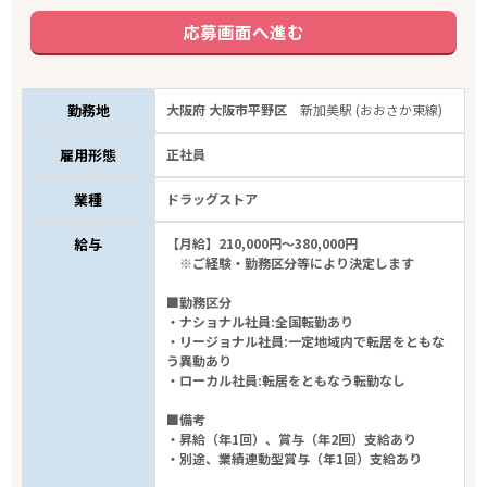
応募画面へ進む
勤務地
大阪府 大阪市平野区
新加美駅 (おおさか東線)
雇用形態
正社員
業種
ドラッグストア
給与
【月給】210,000円～380,000円
※ご経験・勤務区分等により決定します
■勤務区分
・ナショナル社員:全国転勤あり
・リージョナル社員:一定地域内で転居をともな
う異動あり
・ローカル社員:転居をともなう転勤なし
■備考
・昇給（年1回）、賞与（年2回）支給あり
・別途、業績連動型賞与（年1回）支給あり