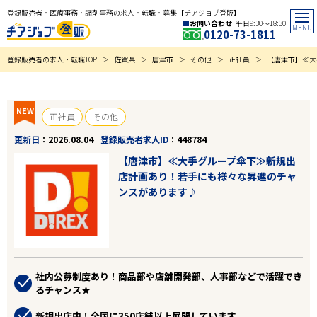
登録販売者・医療事務・調剤事務の求人・転職・募集【チアジョブ登販】
お問い合わせ
平日9:30〜18:30
0120-73-1811
登録販売者の求人・転職TOP
佐賀県
唐津市
その他
正社員
【唐津市】≪大
NEW
正社員
その他
更新日
2026.08.04
登録販売者求人ID
448784
【唐津市】≪大手グループ傘下≫新規出
店計画あり！若手にも様々な昇進のチャ
ンスがあります♪
社内公募制度あり！商品部や店舗開発部、人事部などで活躍でき
るチャンス★
新規出店中！全国に350店舗以上展開しています。