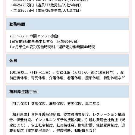
・年収420万円（店長/37歳男性/入社5年目）
・年収360万円（主任/26歳男性/入社3年目）
勤務時間
7:00～22:30の間でシフト勤務
1日実働8時間を基本とする（休憩60分/日）
1ヶ月単位の変形労働時間制／週所定労働時間40時間
休日
1週1日以上（月8～11日）、有給休暇（入社6か月後に10日付与）、産
前産後休暇、育児休暇、介護休暇、看護休暇、慶弔休暇、特別休暇など
福利厚生諸手当
【社会保険】健康保険、雇用保険、労災保険、厚生年金
【福利厚生】育児介護時短勤務、従業員購買制度、レクレーション補助
金、保養施設、インフルエンザ予防接種補助、引越し費用会社負担（規
定により）、借上社宅制度、社員持株会、財形貯蓄、継続雇用制度、退
職金制度（確定拠出年金）、健康診断、制服貸与など