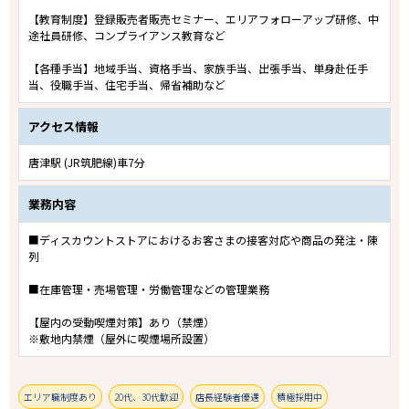
【教育制度】登録販売者販売セミナー、エリアフォローアップ研修、中
途社員研修、コンプライアンス教育など
【各種手当】地域手当、資格手当、家族手当、出張手当、単身赴任手
当、役職手当、住宅手当、帰省補助など
アクセス情報
唐津駅 (JR筑肥線)車7分
業務内容
■ディスカウントストアにおけるお客さまの接客対応や商品の発注・陳
列
■在庫管理・売場管理・労働管理などの管理業務
【屋内の受動喫煙対策】あり（禁煙）
※敷地内禁煙（屋外に喫煙場所設置）
エリア職制度あり
20代、30代歓迎
店長経験者優遇
積極採用中