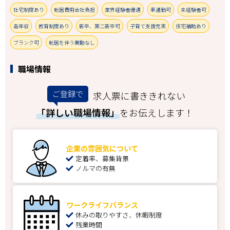
社宅制度あり
転居費用会社負担
業界経験者優遇
車通勤可
未経験者可
高年収
教育制度あり
新卒、第二新卒可
子育て支援充実
住宅補助あり
ブランク可
転居を伴う異動なし
職場情報
ご登録で
求人票に書ききれない
「詳しい職場情報」
をお伝えします！
企業の雰囲気について
定着率、募集背景
ノルマの有無
ワークライフバランス
休みの取りやすさ、休暇制度
残業時間