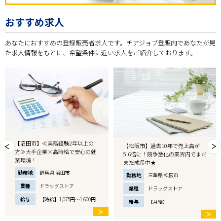
おすすめ求人
あなたにおすすめの登録販売者求人です。チアジョブ登販内であなたが見
た求人情報をもとに、希望条件に近い求人をご紹介しております。
【沼田市】≪実務経験2年以上の
【松阪市】過去10年で売上高が
方≫大手企業×高時給で安心の就
5.6倍に！競争激化の業界内でまだ
業環境！
まだ成長中★
勤務地
群馬県 沼田市
勤務地
三重県 松阪市
業種
ドラッグストア
業種
ドラッグストア
給与
【時給】1,075円～1,600円
給与
【月給】
＞
＞