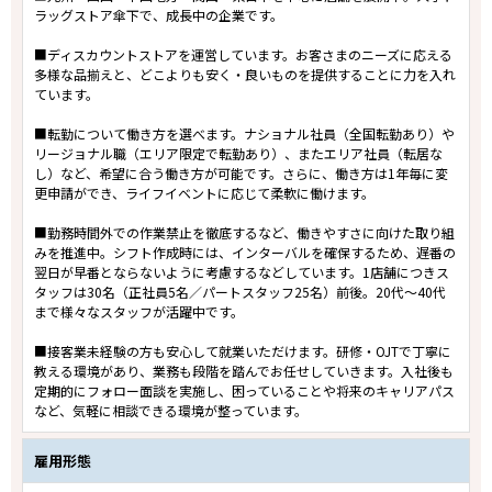
ラッグストア傘下で、成長中の企業です。
■ディスカウントストアを運営しています。お客さまのニーズに応える
多様な品揃えと、どこよりも安く・良いものを提供することに力を入れ
ています。
■転勤について働き方を選べます。ナショナル社員（全国転勤あり）や
リージョナル職（エリア限定で転勤あり）、またエリア社員（転居な
し）など、希望に合う働き方が可能です。さらに、働き方は1年毎に変
更申請ができ、ライフイベントに応じて柔軟に働けます。
■勤務時間外での作業禁止を徹底するなど、働きやすさに向けた取り組
みを推進中。シフト作成時には、インターバルを確保するため、遅番の
翌日が早番とならないように考慮するなどしています。1店舗につきス
タッフは30名（正社員5名／パートスタッフ25名）前後。20代～40代
まで様々なスタッフが活躍中です。
■接客業未経験の方も安心して就業いただけます。研修・OJTで丁寧に
教える環境があり、業務も段階を踏んでお任せしていきます。入社後も
定期的にフォロー面談を実施し、困っていることや将来のキャリアパス
など、気軽に相談できる環境が整っています。
雇用形態