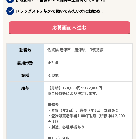
ドラッグストア以外で働いてみたい方にお勧め！
応募画面へ進む
勤務地
佐賀県 唐津市
唐津駅 (JR筑肥線)
雇用形態
正社員
業種
その他
給与
【月給】178,000円～322,000円
※ご経験等により決定します。
■備考
・昇給（年1回）、賞与（年2回）支給あり
・登録販売者手当5,000円/月（研修中は2,000
円/月）
・別途、各種手当あり
■モデル年収