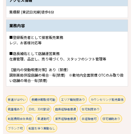
アクセス情報
栗橋駅 (東武日光線)徒歩6分
業務内容
■登録販売者として接客販売業務
レジ、お客様対応等
■店長補佐として店舗運営業務
在庫管理、品出し、売り場づくり、スタッフのシフト管理等
【屋内の受動喫煙対策】あり（禁煙）
調剤薬局併設店舗の場合…有(禁煙) ※敷地内全面禁煙 OTCのみ取り扱
い店舗の場合…有(禁煙)
昇進がはやい
長期休暇取得可能
エリア職制度あり
カウンセリング販売重視
裁量権あり
20代、30代歓迎
店長経験者優遇
社宅制度あり
転居費用会社負担
車通勤可
業界経験者優遇
未経験者可
住宅補助あり
ブランク可
転居を伴う異動なし