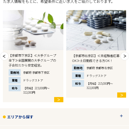
た求人情報をもとに、希望条件に近い求人をご紹介しております。
【京都市下京区】≪大手グループ
【京都市右京区】≪未経験者応募
傘下≫全国展開の大手グループの
OK≫土日勤務できる方OK！
子会社だから安定経営。
勤務地
京都府 京都市右京区
勤務地
京都府 京都市下京区
業種
ドラッグストア
業種
ドラッグストア
給与
【月給】215,000円～
322,000円
給与
【月給】215,000円～
322,000円
＞
＞
エリアから探す