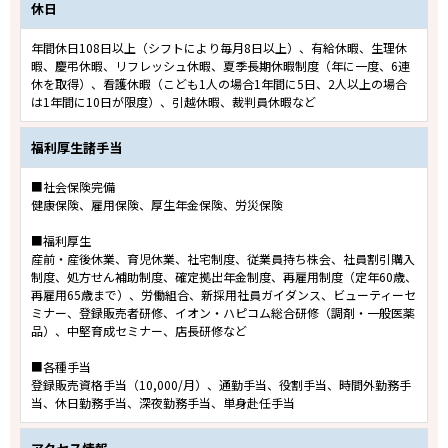
休日
年間休日108日以上（シフトにより毎月8日以上）、有給休暇、生理休
暇、慶弔休暇、リフレッシュ休暇、夏季長期休暇制度（年に一度、6連
休を取得）、看護休暇（こども1人の場合1年間に5日、2人以上の場合
は1年間に10日が限度）、引越休暇、裁判員休暇など
福利厚生諸手当
■社会保険完備
健康保険、雇用保険、厚生年金保険、労災保険
■福利厚生
産前・産後休業、育児休業、社宅制度、従業員持ち株会、社員割引購入
制度、処方せん補助制度、確定拠出年金制度、再雇用制度（定年60歳、
再雇用65歳まで）、労働組合、新採用社員ガイダンス、ビューティーセ
ミナー、登録販売者研修、イオン・ハピコム総合研修（調剤・一般医薬
品）、中堅育成セミナー、店長研修など
■各種手当
登録販売資格手当（10,000/月）、通勤手当、役割手当、時間外勤務手
当、休日勤務手当、深夜勤務手当、単身赴任手当