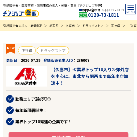
登録販売者・医療事務・調剤事務の求人・転職・募集【チアジョブ登販】
お問い合わせ
平日9:30〜18:30
0120-73-1811
登録販売者の求人・転職TOP
埼玉県
久喜市
ドラッグストア
正社員
【久喜
NEW
正社員
ドラッグストア
更新日
2026.07.29
登録販売者求人ID
236007
【久喜市】≪業界トップ10入り≫郊外店
を中心に、東北から関西まで毎年出店加
速中！
勤務エリア選択可◎
毎年新部署誕生！
業界トップ10常連の企業です！