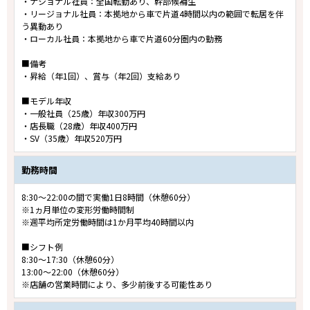
・ナショナル社員：全国転勤あり、幹部候補生
・リージョナル社員：本拠地から車で片道4時間以内の範囲で転居を伴
う異動あり
・ローカル社員：本拠地から車で片道60分圏内の勤務
■備考
・昇給（年1回）、賞与（年2回）支給あり
■モデル年収
・一般社員（25歳）年収300万円
・店長職（28歳）年収400万円
・SV（35歳）年収520万円
勤務時間
8:30～22:00の間で実働1日8時間（休憩60分）
※1ヵ月単位の変形労働時間制
※週平均所定労働時間は1か月平均40時間以内
■シフト例
8:30～17:30（休憩60分）
13:00～22:00（休憩60分）
※店舗の営業時間により、多少前後する可能性あり