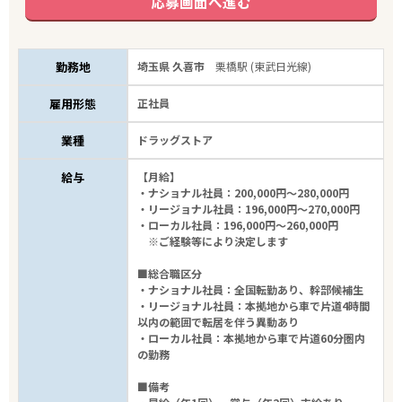
応募画面へ進む
勤務地
埼玉県 久喜市
栗橋駅 (東武日光線)
雇用形態
正社員
業種
ドラッグストア
給与
【月給】
・ナショナル社員：200,000円～280,000円
・リージョナル社員：196,000円～270,000円
・ローカル社員：196,000円～260,000円
※ご経験等により決定します
■総合職区分
・ナショナル社員：全国転勤あり、幹部候補生
・リージョナル社員：本拠地から車で片道4時間
以内の範囲で転居を伴う異動あり
・ローカル社員：本拠地から車で片道60分圏内
の勤務
■備考