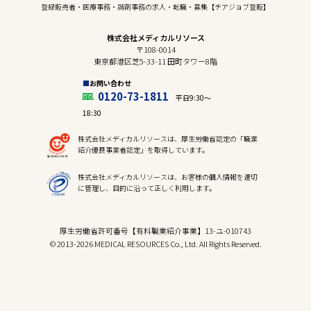
登録販売者・医療事務・調剤事務の求人・転職・募集【チアジョブ登販】
株式会社メディカルリソース
〒108-0014
東京都港区芝5-33-11 田町タワー8階
お問い合わせ
0120-73-1811
平日9:30〜
18:30
株式会社メディカルリソースは、厚生労働省認定の「職業
紹介優良事業者認定」を取得しています。
株式会社メディカルリソースは、お客様の個人情報を適切
に管理し、目的に沿って正しく利用します。
厚生労働省許可番号【有料職業紹介事業】13-ユ-010743
© 2013-2026 MEDICAL RESOURCES Co., Ltd. All Rights Reserved.