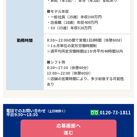
・昇給（年1回）、賞与（年2回）支給あり
■モデル年収
・一般社員（25歳）年収300万円
・店長職（28歳）年収400万円
・SV（35歳）年収520万円
勤務時間
8:30～22:00の間で実働1日8時間（休憩60分）
※1ヵ月単位の変形労働時間制
※週平均所定労働時間は1か月平均40時間以内
■シフト例
8:30～17:30（休憩60分）
13:00～22:00（休憩60分）
※店舗の営業時間により、多少前後する可能性
あり
電話でのお問い合わせ
（土日祝除く）
0120-73-1811
平日9:30〜18:30
応募画面へ
進む