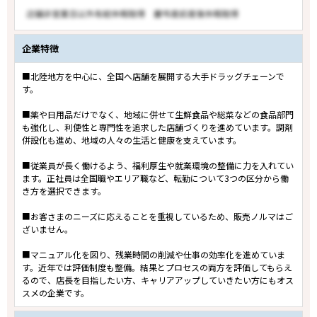
企業特徴
■北陸地方を中心に、全国へ店舗を展開する大手ドラッグチェーンで
す。
■薬や日用品だけでなく、地域に併せて生鮮食品や総菜などの食品部門
も強化し、利便性と専門性を追求した店舗づくりを進めています。調剤
併設化も進め、地域の人々の生活と健康を支えています。
■従業員が長く働けるよう、福利厚生や就業環境の整備に力を入れてい
ます。正社員は全国職やエリア職など、転勤について3つの区分から働
き方を選択できます。
■お客さまのニーズに応えることを重視しているため、販売ノルマはご
ざいません。
■マニュアル化を図り、残業時間の削減や仕事の効率化を進めていま
す。近年では評価制度も整備。結果とプロセスの両方を評価してもらえ
るので、店長を目指したい方、キャリアアップしていきたい方にもオス
スメの企業です。