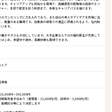
きます。キャリアアップも目指せる環境で、店舗運営の経験後は店長やエリ
ジャー、本部で経営を担う幹部まで、多様なキャリアパスを描けます。
のカウンセリングに力を入れており、また自分の考えやアイデアを売場に活
く、裁量のある職場です。従業員の頑張りが適正に評価されるよう、社内制
ています。
の働きやすさも大切にしています。大手企業ならではの福利厚生が充実して
をはじめ、希望休や連休、長期休暇も取得できます。
ストア
者資格
0,000円～350,000円
録販売者手当あり（管理者：15,000円/月、研修中：5,000円/月）
・勤務区分等により決定します