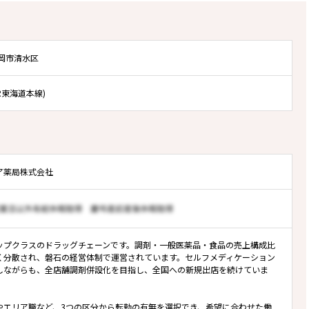
静岡市清水区
JR東海道本線)
ア薬局株式会社
ップクラスのドラッグチェーンです。調剤・一般医薬品・食品の売上構成比
く分散され、磐石の経営体制で運営されています。セルフメディケーション
しながらも、全店舗調剤併設化を目指し、全国への新規出店を続けていま
やエリア職など、3つの区分から転勤の有無を選択でき、希望に合わせた働