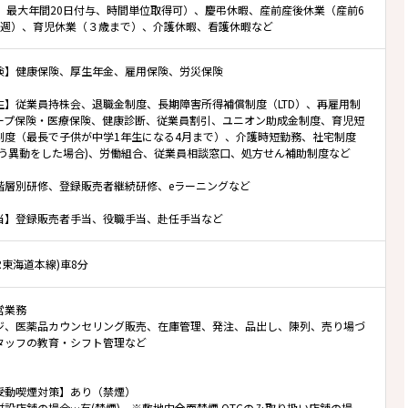
与、最大年間20日付与、時間単位取得可）、慶弔休暇、産前産後休業（産前6
8週）、育児休業（３歳まで）、介護休暇、看護休暇など
険】健康保険、厚生年金、雇用保険、労災保険
生】従業員持株会、退職金制度、長期障害所得補償制度（LTD）、再雇用制
ープ保険・医療保険、健康診断、従業員割引、ユニオン助成金制度、育児短
制度（最長で子供が中学1年生になる4月まで）、介護時短勤務、社宅制度
伴う異動をした場合)、労働組合、従業員相談窓口、処方せん補助制度など
階層別研修、登録販売者継続研修、eラーニングなど
当】登録販売者手当、役職手当、赴任手当など
JR東海道本線)車8分
営業務
ジ、医薬品カウンセリング販売、在庫管理、発注、品出し、陳列、売り場づ
タッフの教育・シフト管理など
受動喫煙対策】あり（禁煙）
併設店舗の場合…有(禁煙) ※敷地内全面禁煙 OTCのみ取り扱い店舗の場