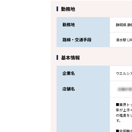
勤務地
勤務地
静岡県 
路線・交通手段
清水駅 (
基本情報
企業名
ウエルシ
店舗名
■業界ト
率が上手
の推進を
す。
■全国職