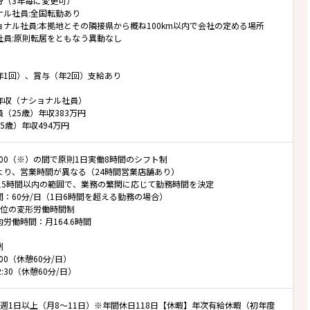
分（3年毎に変更可）
ナル社員:全国転勤あり
ョナル社員:本拠地とその隣接県から概ね100km以内で会社の定める場所
社員:原則転居をともなう異動なし
年1回）、賞与（年2回）支給あり
年収（ナショナル社員）
（25歳）年収383万円
5歳）年収494万円
24:00（※）の間で原則1日実働8時間のシフト制
より、営業時間が異なる（24時間営業店舗あり）
～15時間以内の範囲で、業務の繁閑に応じて勤務時間を決定
：60分/日（1日6時間を超える勤務の場合）
単位の変形労働時間制
労働時間：月164.6時間
例
8:00（休憩60分/日）
22:30（休憩60分/日）
1週1日以上（月8～11日）※年間休日118日【休暇】年次有給休暇（初年度