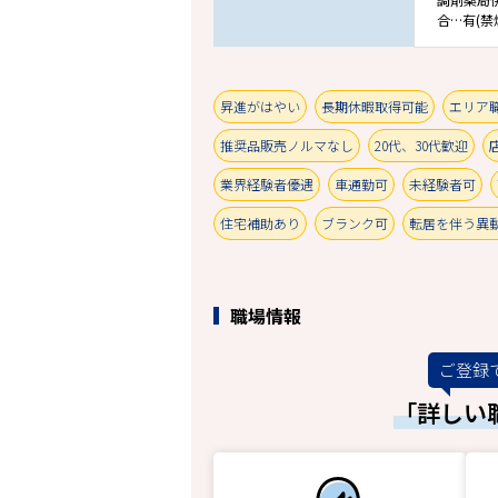
合…有(禁
昇進がはやい
長期休暇取得可能
エリア
推奨品販売ノルマなし
20代、30代歓迎
業界経験者優遇
車通勤可
未経験者可
住宅補助あり
ブランク可
転居を伴う異
職場情報
ご登録
「詳しい