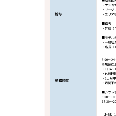
■勤務区
・ナショ
・リージ
給与
・エリア
■備考
・昇給（
■モデル
・一般社員
・店長（3
9:00～
※店舗に
・1日4
・休憩時間
・1ヵ月
勤務時間
・月間平均
■シフト
9:00～1
13:30～
【休日】