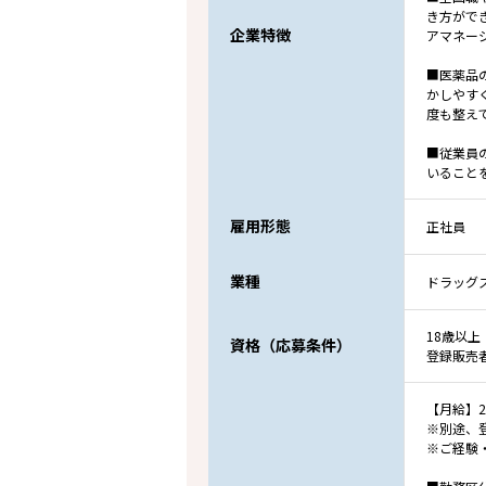
き方がで
企業特徴
アマネー
■医薬品
かしやす
度も整え
■従業員
いること
雇用形態
正社員
業種
ドラッグ
18歳以上
資格（応募条件）
登録販売
【月給】21
※別途、登
※ご経験