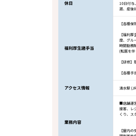
休日
10日付
週、産後
【各種保
【福利厚
度、グル
時間勤務
福利厚生諸手当
(転居を
【研修】
【各種手
アクセス情報
清水駅 (
■店舗運
接客、レ
くり、ス
業務内容
【屋内の
調剤薬局