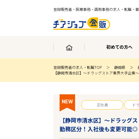
登録販売者・医療事務・調剤事務の求人・転職・募
初めての方へ
登録販売者の求人・転職TOP
静岡県
【静岡市清水区】～ドラッグストア業界大手企業～
×
最短30秒で転職サポート登録
求人検索
NEW
ホーム
正社員
ド
初めての方へ
事業部紹介
【静岡市清水区】～ドラッグス
求人検索
勤務区分！入社後も変更可能◎
求人特集
企業特集