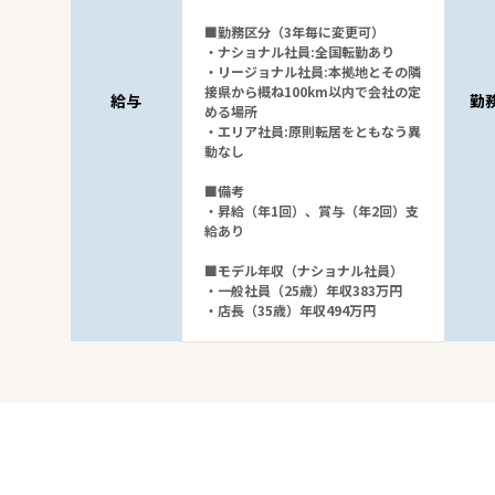
■勤務区分（3年毎に変更可）
・ナショナル社員:全国転勤あり
・リージョナル社員:本拠地とその隣
接県から概ね100km以内で会社の定
給与
勤
める場所
・エリア社員:原則転居をともなう異
動なし
■備考
・昇給（年1回）、賞与（年2回）支
給あり
■モデル年収（ナショナル社員）
・一般社員（25歳）年収383万円
・店長（35歳）年収494万円