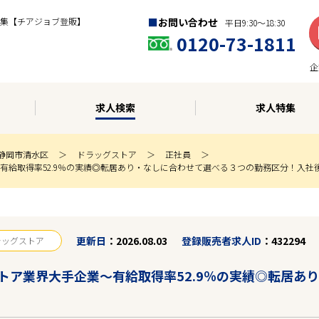
集【チアジョブ登販】
お問い合わせ
平日9:30〜18:30
0120-73-1811
企
求人検索
求人特集
静岡市清水区
ドラッグストア
正社員
有給取得率52.9％の実績◎転居あり・なしに合わせて選べる３つの勤務区分！入社
更新日
2026.08.03
登録販売者求人ID
432294
ラッグストア
トア業界大手企業～有給取得率52.9％の実績◎転居あ