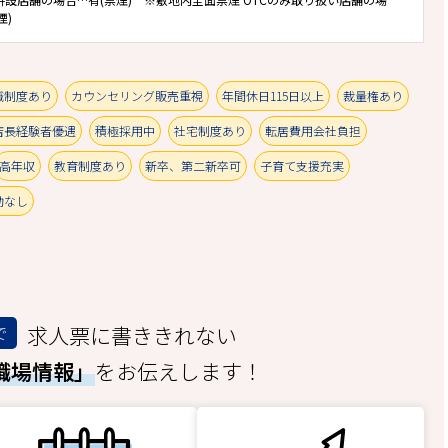
煙)
職制度あり
カウンセリング販売重視
年間休日115日以上
裁量権あり
店長経験者優遇
積極採用中
社宅制度あり
転居費用会社負担
高年収
教育制度あり
新卒、第二新卒可
子育て支援充実
動なし
求人票に書ききれない
で
職場情報」
をお伝えします！