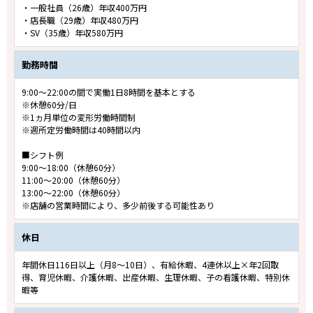
・一般社員（26歳）年収400万円
・店長職（29歳）年収480万円
・SV（35歳）年収580万円
勤務時間
9:00～22:00の間で実働1日8時間を基本とする
※休憩60分/日
※1ヵ月単位の変形労働時間制
※週所定労働時間は40時間以内
■シフト例
9:00～18:00（休憩60分）
11:00～20:00（休憩60分）
13:00～22:00（休憩60分）
※店舗の営業時間により、多少前後する可能性あり
休日
年間休日116日以上（月8～10日）、有給休暇、4連休以上×年2回取
得、育児休暇、介護休暇、出産休暇、生理休暇、子の看護休暇、特別休
暇等