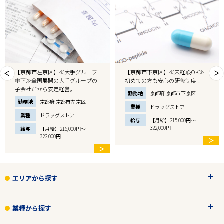
【京都市下京区】≪大手グループ
【京都市右京区】≪未経験者応募
傘下≫全国展開の大手グループの
OK≫土日勤務できる方OK！
子会社だから安定経営。
勤務地
京都府 京都市右京区
勤務地
京都府 京都市下京区
業種
ドラッグストア
業種
ドラッグストア
給与
【月給】215,000円～
322,000円
給与
【月給】215,000円～
322,000円
＞
＞
＞
エリアから探す
業種から探す