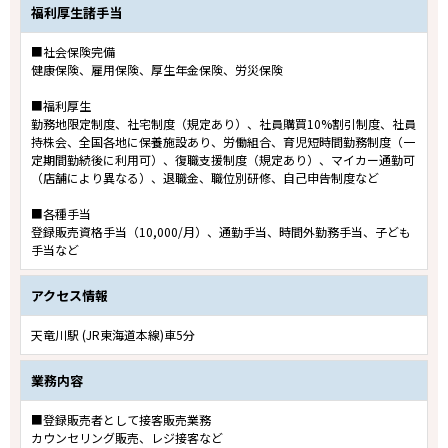
福利厚生諸手当
■社会保険完備
健康保険、雇用保険、厚生年金保険、労災保険
■福利厚生
勤務地限定制度、社宅制度（規定あり）、社員購買10%割引制度、社員
持株会、全国各地に保養施設あり、労働組合、育児短時間勤務制度（一
定期間勤続後に利用可）、復職支援制度（規定あり）、マイカー通勤可
（店舗により異なる）、退職金、職位別研修、自己申告制度など
■各種手当
登録販売資格手当（10,000/月）、通勤手当、時間外勤務手当、子ども
手当など
アクセス情報
天竜川駅 (JR東海道本線)車5分
業務内容
■登録販売者として接客販売業務
カウンセリング販売、レジ接客など