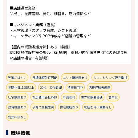
■店舗運営業務
品出し、在庫管理、発注、棚替え、店内清掃など
■マネジメント業務（店長）
・人材管理（スタッフ育成、シフト管理）
・マーケティングやPOP作成など店舗の管理など
【屋内の受動喫煙対策】あり（禁煙）
調剤薬局併設店舗の場合…有(禁煙) ※敷地内全面禁煙 OTCのみ取り扱
い店舗の場合…有(禁煙)
昇進がはやい
長期休暇取得可能
エリア職制度あり
カウンセリング販売重視
年間休日115日以上
20代、30代歓迎
積極採用中
店長経験者優遇
社宅制度あり
転居費用会社負担
車通勤可
業界経験者優遇
高年収
教育制度あり
子育て支援充実
住宅補助あり
転居を伴う異動なし
残業ほぼなし
職場情報