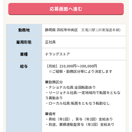
応募画面へ進む
勤務地
静岡県 浜松市中央区
天竜川駅 (JR東海道本線)
雇用形態
正社員
業種
ドラッグストア
給与
【月給】210,000円～380,000円
※ご経験・勤務区分等により決定します
■勤務区分
・ナショナル社員:全国転勤あり
・リージョナル社員:一定地域内で転居をともな
う異動あり
・ローカル社員:転居をともなう転勤なし
■備考
・昇給（年1回）、賞与（年2回）支給あり
・別途、業績連動型賞与（年1回）支給あり