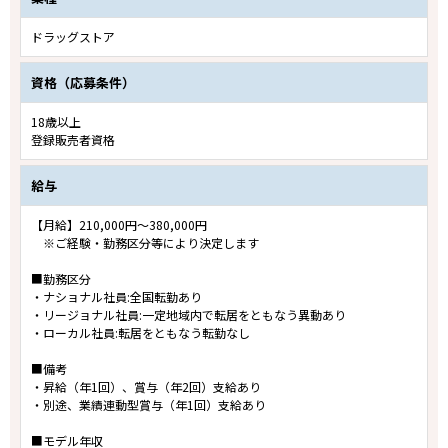
ドラッグストア
資格（応募条件）
18歳以上
登録販売者資格
給与
【月給】210,000円～380,000円
※ご経験・勤務区分等により決定します
■勤務区分
・ナショナル社員:全国転勤あり
・リージョナル社員:一定地域内で転居をともなう異動あり
・ローカル社員:転居をともなう転勤なし
■備考
・昇給（年1回）、賞与（年2回）支給あり
・別途、業績連動型賞与（年1回）支給あり
■モデル年収