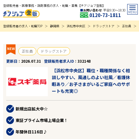
登録販売者・医療事務・調剤事務の求人・転職・募集【チアジョブ登販】
お問い合わせ
平日9:30〜18:30
0120-73-1811
登録販売者の求人・転職TOP
静岡県
浜松市中央区
ドラッグストア
正社員
NEW
正社員
ドラッグストア
更新日
2026.07.31
登録販売者求人ID
332148
【浜松市中央区】職位・職種関係なく相
談しやすい、風通しのよい社風／看護休
暇あり／お子さまがいるご家庭へのサポ
ートも充実◎
新規出店拡大中☆
東証プライム市場上場企業！
年間休日116日♪