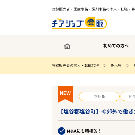
登録販売者・医療事務・調剤事務の求人・転職・募
初めての方へ
登録販売者の求人・転職TOP
栃木県
×
最短30秒で転職サポート登録
求人検索
NEW
ホーム
正社員
ド
初めての方へ
事業部紹介
【塩谷郡塩谷町】≪郊外で働き
求人検索
求人特集
企業特集
M&Aにも積極的！
お役立ちコンテンツ