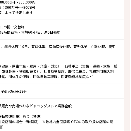
8,000円～306,000円
：300万円～490万円
等によって決定します
2:00の間で交替制
8時間勤務・休憩60分/日、週5日勤務
0日、年間休日110日、有給休暇、産前産後休暇、育児休業、介護休暇、慶弔
（健康・厚生年金・雇用・介護・労災）、各種手当（資格・通勤・家族・残
・単身赴任・登録販売者）、社員持株制度、慶弔見舞金、社員割引購入制
貯蓄、団体生命保険、団体自動車保険、限定勤務地制度など
JR宇都宮線)車18分
薬品販売や売場作りなどドラッグストア業務全般
受動喫煙対策】あり（禁煙）
併設店舗の場合…有(禁煙) ※敷地内全面禁煙 OTCのみ取り扱い店舗の場
煙)