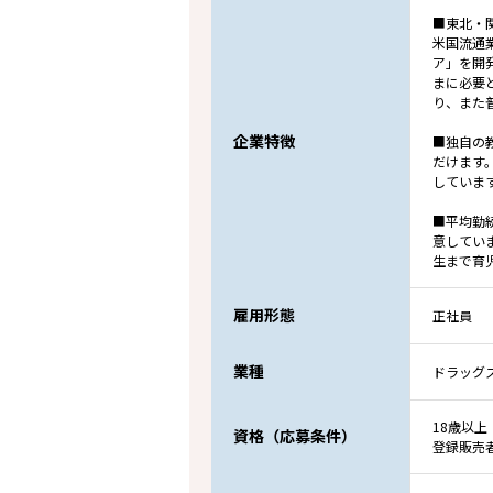
■東北・
米国流通
ア」を開
まに必要
り、また
企業特徴
■独自の
だけます
していま
■平均勤
意してい
生まで育
雇用形態
正社員
業種
ドラッグ
18歳以上
資格（応募条件）
登録販売