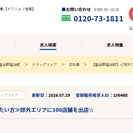
集【チアジョブ登販】
お問い合わせ
平日9:30〜18:30
0120-73-1811
企
求人検索
求人特集
塩谷郡塩谷町
ドラッグストア
正社員
【塩谷郡塩谷町】≪郊外で
更新日
2026.07.29
登録販売者求人ID
236468
ラッグストア
たい方≫郊外エリアに300店舗を出店☆