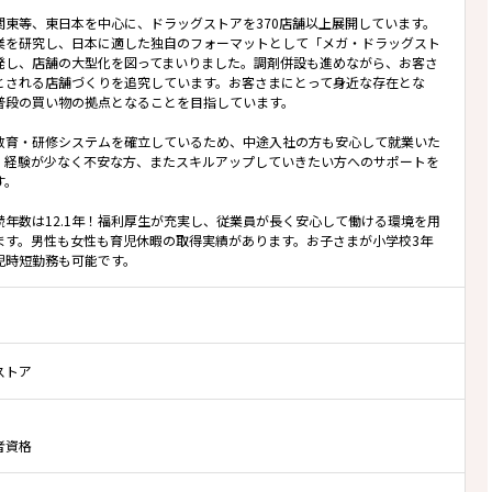
関東等、東日本を中心に、ドラッグストアを370店舗以上展開しています。
業を研究し、日本に適した独自のフォーマットとして「メガ・ドラッグスト
発し、店舗の大型化を図ってまいりました。調剤併設も進めながら、お客さ
とされる店舗づくりを追究しています。お客さまにとって身近な存在とな
普段の買い物の拠点となることを目指しています。
教育・研修システムを確立しているため、中途入社の方も安心して就業いた
。経験が少なく不安な方、またスキルアップしていきたい方へのサポートを
す。
続年数は12.1年！福利厚生が充実し、従業員が長く安心して働ける環境を用
ます。男性も女性も育児休暇の取得実績があります。お子さまが小学校3年
児時短勤務も可能です。
ストア
者資格