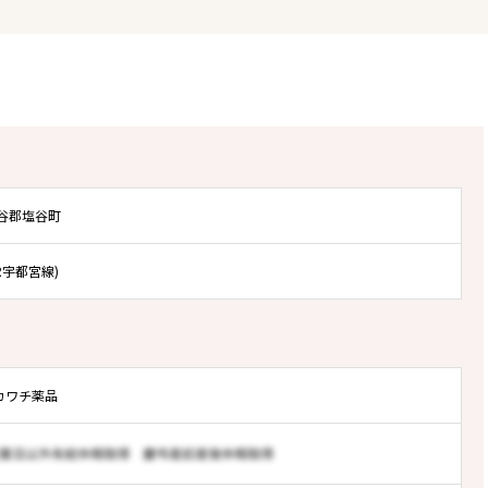
塩谷郡塩谷町
R宇都宮線)
カワチ薬品