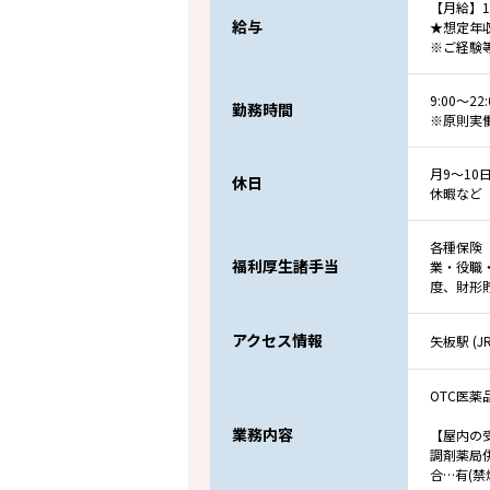
【月給】18
給与
★想定年収
※ご経験
9:00～2
勤務時間
※原則実働
月9～1
休日
休暇など
各種保険
福利厚生諸手当
業・役職
度、財形
アクセス情報
矢板駅 (
OTC医
業務内容
【屋内の
調剤薬局
合…有(禁