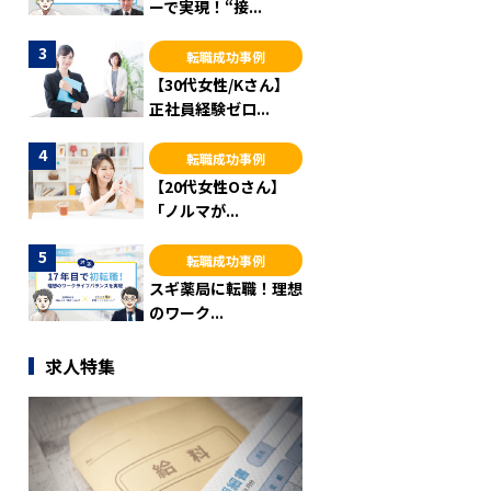
ーで実現！“接...
転職成功事例
【30代女性/Kさん】
正社員経験ゼロ...
転職成功事例
【20代女性Oさん】
「ノルマが...
転職成功事例
スギ薬局に転職！理想
のワーク...
求人特集