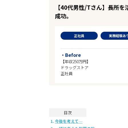
企業の皆様へ
【40代男性/Tさん】長所
会社概要
成功。
お問い合わせ
閉じる ×
正社員
実務経験あ
・Before
【年収250万円】
ドラッグストア
正社員
目次
今後を考えて…