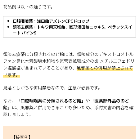
商品例は以下の通りです。
口腔咽喉薬：浅田飴アズレンCPCドロップ
鎮咳去痰薬：トキワ南天喉飴、固形浅田飴ニッキS、ペラックスイ
ート パインS
鎮咳去痰薬に分類されるのど飴には、鎮咳成分のデキストロメトル
ファン臭化水素酸塩水和物や気管支拡張成分のdl−メチルエフェドリ
ン塩酸塩が含まれていることがあり、
風邪薬との併用が禁止されて
います。
見落としがちな併用禁忌なので、注意が必要です。
なお、
「口腔咽喉薬に分類されるのど飴」
や
「医薬部外品ののど
飴」
は、風邪薬と併用できることも多いため、添付文書の内容を確
認しましょう。
【接客例】