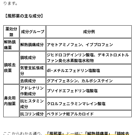
ります。
【風邪薬の主な成分】
薬効分
成分グループ
成分例
類
解熱鎮
解熱鎮痛成分
アセトアミノフェン、イブプロフェン
痛薬
ジヒドロコデインリン酸塩、デキストロメトル
鎮咳成分
ファン臭化水素酸塩水和物
鎮咳去
気管支拡張成
痰薬
dl−メチルエフェドリン塩酸塩
分
去痰成分
グアイフェネシン、カルボシステイン
アドレナリン
プソイドエフェドリン塩酸塩
作動成分
鼻炎用
抗ヒスタミン
内服薬
クロルフェニラミンマレイン酸塩
成分
抗コリン成分
ベラドンナ総アルカロイド
ここからわかる通り、
「風邪薬」
と一緒に
「解熱鎮痛薬」「鎮咳去