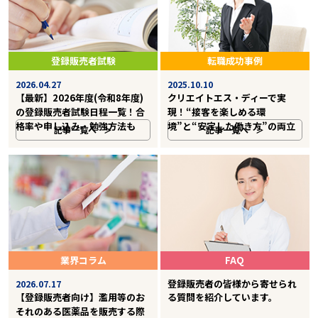
登録販売者試験
転職成功事例
2026.04.27
2025.10.10
【最新】2026年度(令和8年度)
クリエイトエス・ディーで実
の登録販売者試験日程一覧！合
現！“接客を楽しめる環
格率や申し込み・勉強方法も
境”と“安定した働き方”の両立
記事一覧へ
記事一覧へ
業界コラム
FAQ
登録販売者の皆様から寄せられ
2026.07.17
【登録販売者向け】濫用等のお
る質問を紹介しています。
それのある医薬品を販売する際