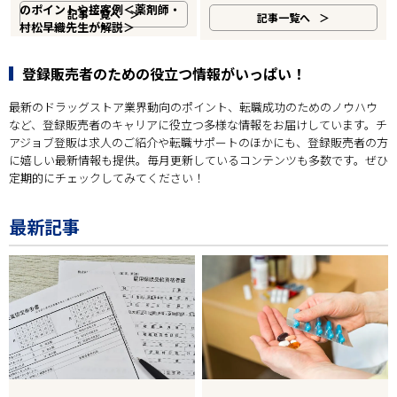
のポイントや接客例＜薬剤師・
記事一覧へ
記事一覧へ
村松早織先生が解説＞
登録販売者のための役立つ情報がいっぱい！
最新のドラッグストア業界動向のポイント、転職成功のためのノウハウ
など、登録販売者のキャリアに役立つ多様な情報をお届けしています。チ
アジョブ登販は求人のご紹介や転職サポートのほかにも、登録販売者の方
に嬉しい最新情報も提供。毎月更新しているコンテンツも多数です。ぜひ
定期的にチェックしてみてください！
最新記事