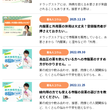
ドラッグストアには、持病を抱えるお客さまが来店
されることもあります。接客する際は...
2025.12.19
著名人コラム
内服薬と外用薬の併用は大丈夫？登録販売者が
押さえておきたい...
ドラッグストアなどで市販薬を販売していると、お
客さまから「内服薬」と湿布などの「外用...
2022.09.30
著名人コラム
高血圧の薬を飲んでいる方への市販薬のすすめ
方がわかりません。...
薬の成分や飲み合わせ、接客、同僚との人間関係な
ど、たくさんの悩みや不安を抱えながらも、お...
2022.11.25
著名人コラム
緑内障の方でも使える市販の目薬の選び方を教
えてください。【鈴...
薬の成分や飲み合わせ、接客、同僚との人間関係な
ど、たくさんの悩みや不安を抱えながら...