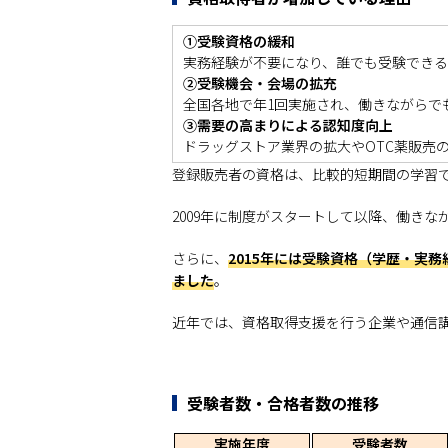
①受験資格の緩和
実務経験が不要になり、誰でも受験でき
②受験機会・会場の拡充
全国各地で年1回実施され、働きながらで
③需要の高まりによる認知度向上
ドラッグストア業界の拡大やOTC薬販売
登録販売者の資格は、比較的短期間の学習
2009年に制度がスタートして以降、働き
さらに、
2015年には受験資格（学歴・実
ました
。
近年では、資格取得支援を行う企業や通信
受験者数・合格者数の推移
実施年度
受験者数