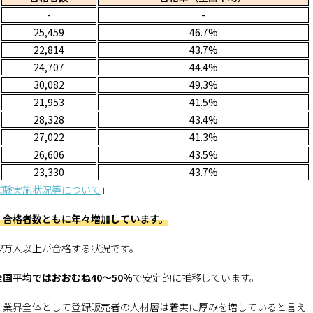
-
-
25,459
46.7%
22,814
43.7%
24,707
44.4%
30,082
49.3%
21,953
41.5%
28,328
43.4%
27,022
41.3%
26,606
43.5%
23,330
43.7%
試験実施状況等について
」
・合格者数ともに年々増加しています。
2万人以上が合格する状況です。
全国平均ではおおむね40〜50％
で安定的に推移しています。
、業界全体として登録販売者の人材層は着実に厚みを増していると言え