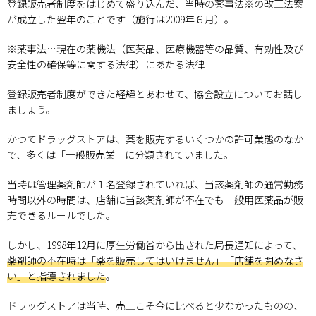
登録販売者制度をはじめて盛り込んだ、当時の薬事法※の改正法案
が成立した翌年のことです（施行は2009年６月）。
※薬事法…現在の薬機法（医薬品、医療機器等の品質、有効性及び
安全性の確保等に関する法律）にあたる法律
登録販売者制度ができた経緯とあわせて、協会設立についてお話し
ましょう。
かつてドラッグストアは、薬を販売するいくつかの許可業態のなか
で、多くは「一般販売業」に分類されていました。
当時は管理薬剤師が１名登録されていれば、当該薬剤師の通常勤務
時間以外の時間は、店舗に当該薬剤師が不在でも一般用医薬品が販
売できるルールでした。
しかし、1998年12月に厚生労働省から出された局長通知によって、
薬剤師の不在時は「薬を販売してはいけません」「店舗を閉めなさ
い」と指導されました
。
ドラッグストアは当時、売上こそ今に比べると少なかったものの、