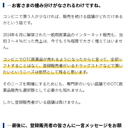
―お客さまの棲み分けがなされるわけですね。
コンビニで買う人が少なければ、販売を続ける店舗がどれだけある
かという話です。
2014年６月に解禁された一般用医薬品のインターネット販売も、当
初３～４％だった売上は、今でも５%程度で大きく増えてはいませ
ん。
コンビニでOTC医薬品が売れるようになったからと言って、全部シ
フトすることはなく、登録販売者がいるドラッグストアなどで買い
たいというニーズは依然として残ると思います
。
そのニーズを明確にするためにも、専門家のいない店舗でのOTC医
薬品販売も選択肢として必要かも知れません。
しかし登録販売者がいる店舗は負けません。
―最後に、登録販売者の皆さんに一言メッセージをお願