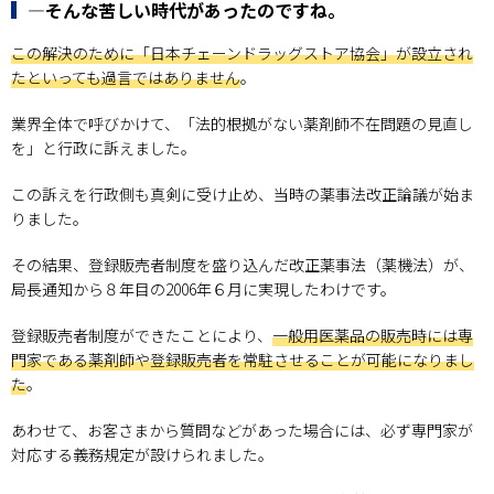
―そんな苦しい時代があったのですね。
この解決のために「日本チェーンドラッグストア協会」が設立され
たといっても過言ではありません
。
業界全体で呼びかけて、「法的根拠がない薬剤師不在問題の見直し
を」と行政に訴えました。
この訴えを行政側も真剣に受け止め、当時の薬事法改正論議が始ま
りました。
その結果、登録販売者制度を盛り込んだ改正薬事法（薬機法）が、
局長通知から８年目の2006年６月に実現したわけです。
登録販売者制度ができたことにより、
一般用医薬品の販売時には専
門家である薬剤師や登録販売者を常駐させることが可能になりまし
た
。
あわせて、お客さまから質問などがあった場合には、必ず専門家が
対応する義務規定が設けられました。