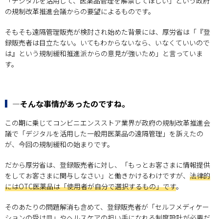
「デジタルを活用して、医薬品管理を解禁してほしい」という政府
の規制改革推進会議からの要望によるものです。
そもそも遠隔管理販売が検討され始めた背景には、厚労省は「『登
録販売者は目立たない。いてもわからないなら、いなくていいので
は』という規制緩和推進派からの意見が強いため」と言っていま
す。
―そんな事情があったのですね。
この期に乗じてコンビニエンスストア業界が政府の規制改革推進会
議で「デジタルを活用した一般用医薬品の遠隔管理」を訴えたの
が、今回の規制緩和の始まりです。
だから厚労省は、登録販売者に対し、「もっとお客さまに情報提供
をしてお客さまに関与しなさい」と働きかけるわけですが、
法律的
にはOTC医薬品は「使用者が自分で選択するもの」です
。
そのあたりの問題解消も含めて、登録販売者が「セルフメディケー
ションの受け皿」やヘルスケアの担い手になれる制度設計が必要だ