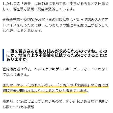
しかしこの「選薬」は医師法に抵触する可能性があるなどを理由と
して、現在漢方薬局・薬店は激減しています。
登録販売者や薬剤師がお客さまの健康状態などにまで踏み込んでア
ドバイスを行うためには、このあたりの整理や制度改正がどうして
も必要になると思います。
―国を巻き込んだ取り組みが求められるのですね。その
ほか、地位向上や不要論を払拭するためにできることは
ありますか。
登録販売者は今後、
ヘルスケアのゲートキーパー
になっていかなく
てはなりません。
まだマーケット化されていない、「予防」や「未病※」の分野に登
録販売者が関われるようになると良いと考えています
。
※未病…発病には至っていないものの、軽い症状があるなど健康か
ら離れつつある状態