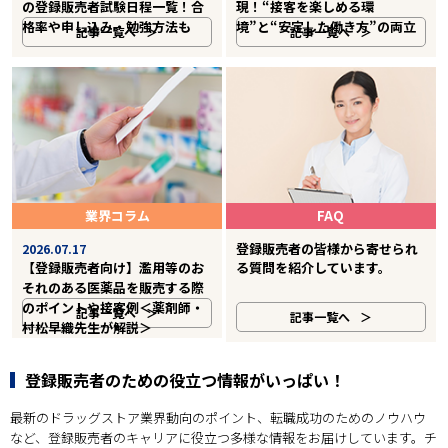
の登録販売者試験日程一覧！合
現！“接客を楽しめる環
格率や申し込み・勉強方法も
境”と“安定した働き方”の両立
記事一覧へ
記事一覧へ
業界コラム
FAQ
登録販売者の皆様から寄せられ
2026.07.17
【登録販売者向け】濫用等のお
る質問を紹介しています。
それのある医薬品を販売する際
のポイントや接客例＜薬剤師・
記事一覧へ
記事一覧へ
村松早織先生が解説＞
登録販売者のための役立つ情報がいっぱい！
最新のドラッグストア業界動向のポイント、転職成功のためのノウハウ
など、登録販売者のキャリアに役立つ多様な情報をお届けしています。チ