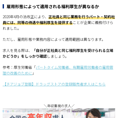
雇用形態によって適用される福利厚生が異なるか
2020年4月の法改正により、
正社員と同じ業務を行うパート・契約社
員には、同等の待遇や福利厚生を提供する
ことが企業に義務付けら
れました。
ただし、雇用形態や業務内容によって適用範囲は異なります。
求人を見る際は、
「自分が正社員と同じ福利厚生を受けられる立場
かどうか」をしっかり確認
しましょう。
参考：厚生労働省「
パートタイム労働者、有期雇用労働者の雇用管
理の改善のために
」
【チアジョブ登販】ドラッグストアの登録販売者求人はこちら
＼年収重視の求人／