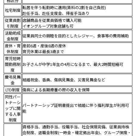
務区分
転居を伴う転勤時に適用(賃料の2割を自己負担)
社宅制度
赴任手当、赴任支度金、帰省手当あり
従業員割
店舗商品を従業員価格で購入可能
引制度
イオングループ対象店舗も可
活動助成
従業員同士の親睦を目的としたレジャー、食事等の費用補助
金制度
産休・育
産前6週・産後8週の産休
休制度
育児休業は最長3歳まで
育児短時
間勤務制
お子さんが中学1年生の4月になるまで、最大2時間短縮可
度
慶弔見舞
結婚祝金、香典、傷病見舞金、災害見舞金など
金
LTD制度
傷病による長期療養の際の収入を保障
同性パー
トナーシ
パートナーシップ証明書提出で結婚に伴う福利厚生が利用可
ップに関
能
する人事
制度
資格手当、通勤手当、役職手当、社会保険完備、従業員持株
会制度、退職金制度(一時金・確定拠出年金)、グループ保険・