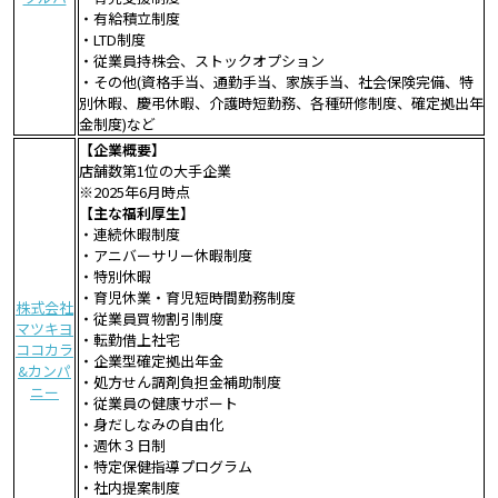
・有給積立制度
・LTD制度
・従業員持株会、ストックオプション
・その他(資格手当、通勤手当、家族手当、社会保険完備、特
別休暇、慶弔休暇、介護時短勤務、各種研修制度、確定拠出年
金制度)など
【企業概要】
店舗数第1位の大手企業
※2025年6月時点
【主な福利厚生】
・連続休暇制度
・アニバーサリー休暇制度
・特別休暇
・育児休業・育児短時間勤務制度
株式会社
・従業員買物割引制度
マツキヨ
・転勤借上社宅
ココカラ
・企業型確定拠出年金
&カンパ
・処方せん調剤負担金補助制度
ニー
・従業員の健康サポート
・身だしなみの自由化
・週休３日制
・特定保健指導プログラム
・社内提案制度