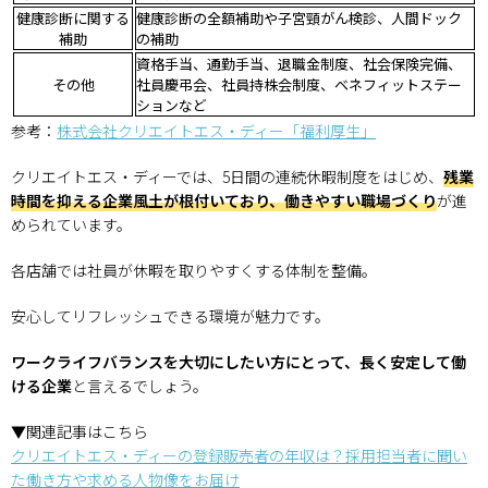
健康診断に関する
健康診断の全額補助や子宮頸がん検診、人間ドック
補助
の補助
資格手当、通勤手当、退職金制度、社会保険完備、
その他
社員慶弔会、社員持株会制度、ベネフィットステー
ションなど
参考：
株式会社クリエイトエス・ディー「福利厚生」
クリエイトエス・ディーでは、5日間の連続休暇制度をはじめ、
残業
時間を抑える企業風土が根付いており、働きやすい職場づくり
が進
められています。
各店舗では社員が休暇を取りやすくする体制を整備。
安心してリフレッシュできる環境が魅力です。
ワークライフバランスを大切にしたい方にとって、長く安定して働
ける企業
と言えるでしょう。
▼関連記事はこちら
クリエイトエス・ディーの登録販売者の年収は？採用担当者に聞い
た働き方や求める人物像をお届け