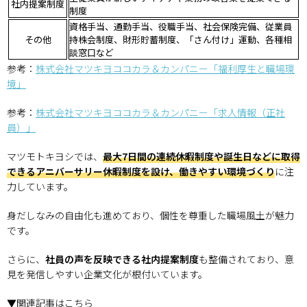
社内提案制度
制度
資格手当、通勤手当、役職手当、社会保険完備、従業員
その他
持株会制度、財形貯蓄制度、「さん付け」運動、各種相
談窓口など
参考：
株式会社マツキヨココカラ＆カンパニー「福利厚生と職場環
境」
参考：
株式会社マツキヨココカラ＆カンパニー「求人情報（正社
員）」
マツモトキヨシでは、
最大7日間の連続休暇制度や誕生日などに取得
できるアニバーサリー休暇制度を設け、働きやすい環境づくり
に注
力しています。
身だしなみの自由化も進めており、個性を尊重した職場風土が魅力
です。
さらに、
社員の声を反映できる社内提案制度
も整備されており、意
見を発信しやすい企業文化が根付いています。
▼関連記事はこちら