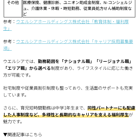
その他
医療保険、健康診断、ユニオン助成金制度、N-コンシェルジ
ュ、介護休業・休暇・時短勤務、従業員処方せん補助制度な
ど
参考：
ウエルシアホールディングス株式会社「教育体制・福利厚
生」
参考：
ウエルシアホールディングス株式会社「キャリア採用募集要
項」
ウエルシアでは、
勤務範囲を「ナショナル職」「リージョナル職」
「エリア職」から選べる
制度があり、ライフスタイルに応じた働き
方が可能です。
社宅制度や従業員割引制度も整っており、生活面のサポートも充実
しています。
さらに、育児短時間勤務は中学1年生まで、
同性パートナーにも配慮
した人事制度など、多様性と長期的なキャリアを支える福利厚生
が
魅力です。
▼関連記事はこちら