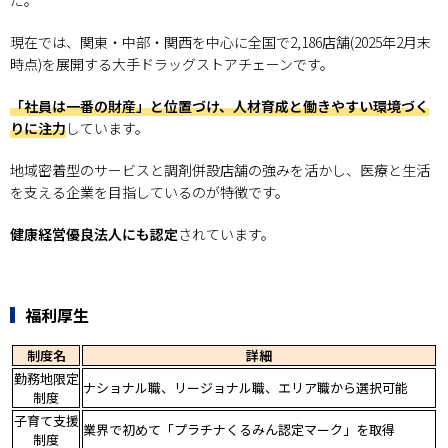
た。
現在では、関東・中部・関西を中心に全国で2,186店舗(2025年2月末
時点)を展開する大手ドラッグストアチェーンです。
「社員は一番の財産」と位置づけ、人材育成と働きやすい環境づく
りに注力
しています。
地域密着型のサービスと調剤併設店舗の強みを活かし、医療と生活
を支える企業を目指しているのが特徴です。
健康経営優良法人にも認定
されています。
福利厚生
制度名
詳細
勤務地限定
ナショナル職、リージョナル職、エリア職から選択可能
制度
子育て支援
業界で初めて「プラチナくるみん認定マーク」を取得
制度