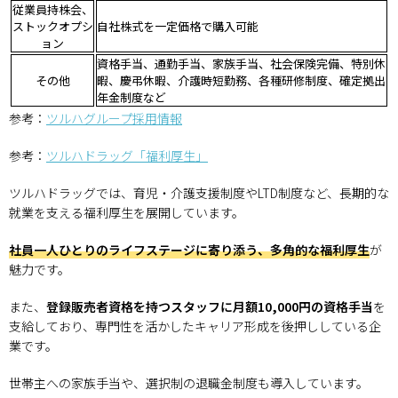
従業員持株会、
ストックオプシ
自社株式を一定価格で購入可能
ョン
資格手当、通勤手当、家族手当、社会保険完備、特別休
その他
暇、慶弔休暇、介護時短勤務、各種研修制度、確定拠出
年金制度など
参考：
ツルハグループ採用情報
参考：
ツルハドラッグ「福利厚生」
ツルハドラッグでは、育児・介護支援制度やLTD制度など、長期的な
就業を支える福利厚生を展開しています。
社員一人ひとりのライフステージに寄り添う、多角的な福利厚生
が
魅力です。
また、
登録販売者資格を持つスタッフに月額10,000円の資格手当
を
支給しており、専門性を活かしたキャリア形成を後押ししている企
業です。
世帯主への家族手当や、選択制の退職金制度も導入しています。