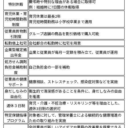
慶弔時や特別な理由がある場合に取得可
特別休暇
例：結婚時に7日間の休暇取得
育児休業・育
育児休業は最長2年
児短時間勤務
育児短時間勤務は小学校卒業まで適用
制度
従業員買物割
グループ店舗の商品を割引価格で購入可能
引制度
転勤借上社宅
会社都合の転勤時に社宅を用意
企業型確定拠
企業と従業員が毎月一定額を積み立て、従業員が運用
出年金
処方せん調剤
負担金補助制
自己負担金の一部を補助
度
従業員の健康
健康相談、ストレスチェック、感染症対策などを実施
サポート
身だしなみの
衛生的で清潔感があることを条件に、身だしなみの自由
自由化
を推進
育児・介護・不妊治療・リスキリング等を理由とした、
週休３日制
週休3日制の選択可
特定保健指導
対象者に対して、管理栄養士による継続的な健康増進の
プログラム
ための取り組みを実施
全従業員が新しいアイデアや業務の改善案を提案できる