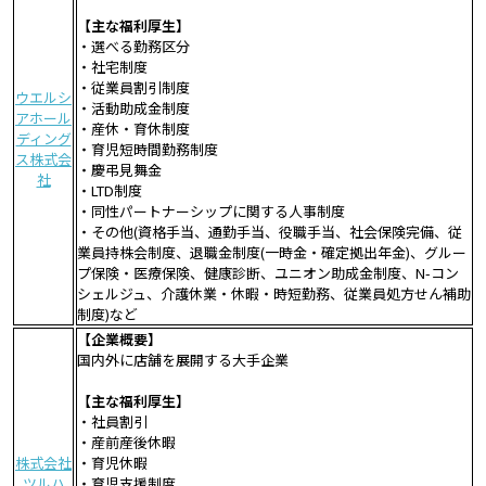
【主な福利厚生】
・選べる勤務区分
・社宅制度
・従業員割引制度
ウエルシ
・活動助成金制度
アホール
・産休・育休制度
ディング
・育児短時間勤務制度
ス株式会
・慶弔見舞金
社
・LTD制度
・同性パートナーシップに関する人事制度
・その他(資格手当、通勤手当、役職手当、社会保険完備、従
業員持株会制度、退職金制度(一時金・確定拠出年金)、グルー
プ保険・医療保険、健康診断、ユニオン助成金制度、N-コン
シェルジュ、介護休業・休暇・時短勤務、従業員処方せん補助
制度)など
【企業概要】
国内外に店舗を展開する大手企業
【主な福利厚生】
・社員割引
・産前産後休暇
株式会社
・育児休暇
ツルハ
・育児支援制度