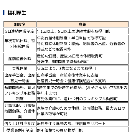
福利厚生
制度名
詳細
5日連続休暇制度
年1回以上、5日以上の連続休暇を取得可能
年次有給休暇制度：半日単位で取得可能
年次有給休暇、特
特別有給休暇制度：結婚、配偶者の出産、近親者の
別有給休暇
葬式などで取得可能
産前42日間、産後56日間の休暇取得可
産前産後休暇
妊娠中、5時間まで時短勤務可
育児休業
状況により、3歳になるまで取得可
出産手当金、出産
出産手当金：産前産後休業中に支給
育児一時金
出産育児一時金：健康保険組合から支給
短時間勤務、育児
5時間までの短時間勤務が可 (お子さんが小学3年生の
フレキシブル勤務
学年末まで)
制度
育児休業中に、週1〜2日のフレキシブル勤務可
介護休暇、介護短
家族の介護のための休暇、短時間勤務、最大93日の
時間勤務、介護休
休業の取得が可能
業
借り上げ社宅制度
転居を伴う異動の際、住居費をサポート
従業員割引制度
割引価格での買い物が可能