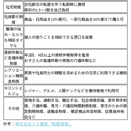
会社都合の転居を伴う転勤時に適用
社宅制度
賃料の1.5〜3割を自己負担
社員割引制
食品・日用品を10％割引、一部化粧品を30％割引で購入可
度
職場の悩
み・なんで
個人の困りごとを相談できる窓口を設置
も相談ダイ
ヤル
連続休暇な
年2回、4日以上の連続休暇取得を推奨
ど各種休暇
お子さんの看護休暇や家族の介護休暇など
制度
レクリエー
家族や社員同士の親睦を深めるための交流に利用できる補助
ション補助
金
金制度
Nコンシェ
レジャー、グルメ、人間ドックなどを優待価格で利用可
ルジュ
資格手当、通勤手当、職位手当、社会保険完備、産休育休制
度、介護休職、育児・介護短時間勤務制度、育児のための限
その他
定勤務制度、退職金制度 、確定拠出年金制度、従業員持株
会など
参考：
株式会社スギ薬局「制度環境」