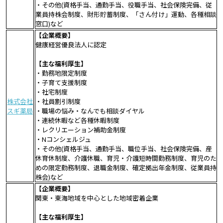
・その他(資格手当、通勤手当、役職手当、社会保険完備、従
業員持株会制度、財形貯蓄制度、「さん付け」運動、各種相談
窓口)など
【企業概要】
健康経営優良法人に認定
【主な福利厚生】
・勤務地限定制度
・子育て支援制度
・社宅制度
株式会社
・社員割引制度
スギ薬局
・職場の悩み・なんでも相談ダイヤル
・連続休暇など各種休暇制度
・レクリエーション補助金制度
・Nコンシェルジュ
・その他(資格手当、通勤手当、職位手当、社会保険完備、産
休育休制度、介護休職、育児・介護短時間勤務制度、育児のた
めの限定勤務制度、退職金制度、確定拠出年金制度、従業員持
株会)など
【企業概要】
関東・東海地域を中心とした地域密着企業
【主な福利厚生】