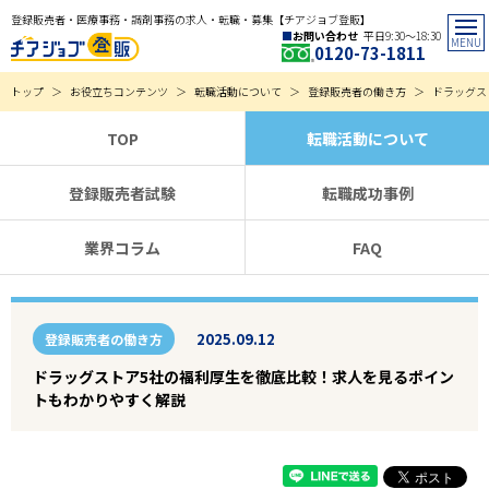
登録販売者・医療事務・調剤事務の求人・転職・募集【チアジョブ登販】
お問い合わせ
平日9:30〜18:30
0120-73-1811
トップ
お役立ちコンテンツ
転職活動について
登録販売者の働き方
ドラッグス
TOP
転職活動について
登録販売者試験
転職成功事例
業界コラム
FAQ
2025.09.12
登録販売者の働き方
ドラッグストア5社の福利厚生を徹底比較！求人を見るポイン
トもわかりやすく解説