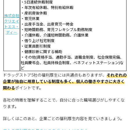
・5日連続休暇制度
・年次有給休暇、特別有給休暇
・産前産後休暇
株式会社
・育児休業
クリエイ
・出産手当金、出産育児一時金
トエス・
・短時間勤務、育児フレキシブル勤務制度
ディー
・介護休暇、介護短時間勤務、介護休業
・借り上げ社宅制度
・従業員割引制度
・健康診断に関する補助
・その他(資格手当、通勤手当、退職金制度、社会保険完備、
社員慶弔会、社員持株会制度、ベネフィットステーション)な
ど
ドラッグストア5社の福利厚生には共通点もありますが、
それぞれの
企業が独自に用意している制度も多く、個人の働きやすさに大きく
関わる
ポイントです。
各社の特徴を理解することで、自分に合った職場選びがしやすくな
ります。
詳しくはこのあと、企業ごとの福利厚生内容を見ていきましょう。