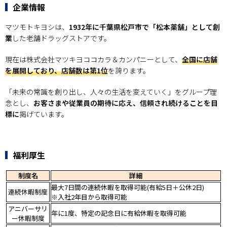
企業情報
マツモトキヨシは、
1932年に千葉県松戸市で「松本薬舗」として創
業
した老舗ドラッグストアです。
現在は株式会社マツキヨココカラ＆カンパニーとして、
全国に店舗
を展開しており、店舗数は第1位
を誇ります。
「未来の常識を創り出し、人々の生活を変えていく」をグループ理
念とし、
お客さまや従業員の期待に応え、信頼され続けることを目
標に
掲げています。
福利厚生
制度名
詳細
最大7日間の連続休暇を取得可能(有給5日＋公休2日)
連続休暇制度
※入社2年目から取得可能
アニバーサリ
年に1度、特定の記念日に有給休暇を取得可能
ー休暇制度