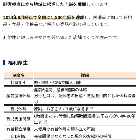
顧客視点に立ち地域に根ざした店舗を展開
しています。
2024年8月時点で全国に1,500店舗を達成
し、医薬品に加えて日用
品・食品・化粧品など幅広い商品を取り扱っています。
利便性と親しみやすさを兼ね備えた店舗づくりが強みです。
福利厚生
制度名
詳細
社員割引
割引率5〜30％で購入可能
産前6週間、産後8週間の休暇
産前産後休暇
男性社員は、配偶者の出産・育児を目的とした休暇取得
可
育児休暇
原則、お子さんが1歳になるまで
6時間または7時間に勤務時間短縮(お子さんが小学校6年
育児支援制度
生まで)
有給積立制度
未使用の有給休暇を積み立て可能
LTD制度
長期間働けなくなった場合のお給料の補償